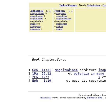
Table of Contents
|
Words
:
Alphabetical
-
Fr
Alphabetical
[
«
»
]
Frequency
[
«
»
]
magnitudinem
14
4
magnarum
magnitudines
1
4
magnificati
magnitudinis
12
4
magnificentiam
magnitudo 4
4 magnitudo
magno
80
4
maiestatem
magnopere
1
4
maiore
magnorum
7
4
maiori
Book Chapter:Verse
1 
Gen  41:31
| 
magnitudinem
 perditura 
inop
2 
1Pa  29:12
|        et 
potentia
in
manu
 
3 
2Co  12:7
 |                        
7
 et
4 
Eph   1:19
|       et quae sit superemin
Best viewed with any br
IntraText®
(V89) - Some rights reserved by
EuloTech SRL
- 1