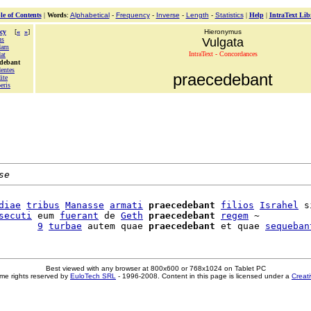
le of Contents
|
Words
:
Alphabetical
-
Frequency
-
Inverse
-
Length
-
Statistics
|
Help
|
IntraText Lib
cy
[
«
»
]
Hieronymus
ns
Vulgata
dam
IntraText - Concordances
at
edebant
dentes
praecedebant
ite
eris
se
diae
tribus
Manasse
armati
praecedebant
filios
Israhel
 s
secuti
 eum 
fuerant
 de 
Geth
praecedebant
regem
 ~

       
9
turbae
 autem quae 
praecedebant
 et quae 
sequeban
Best viewed with any browser at 800x600 or 768x1024 on Tablet PC
me rights reserved by
EuloTech SRL
- 1996-2008. Content in this page is licensed under a
Creat