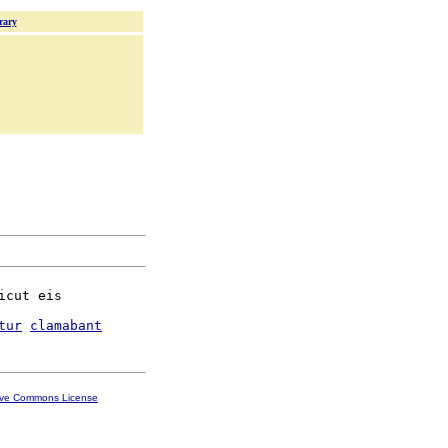
rary
icut eis

tur
clamabant
ive Commons License