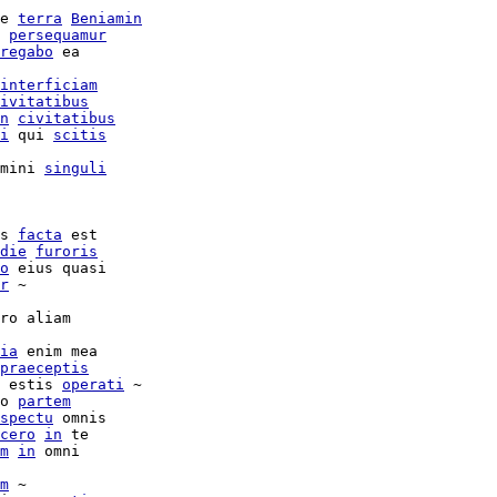
e 
terra
Beniamin
 
persequamur
regabo
 ea

interficiam
ivitatibus
n
civitatibus
i
 qui 
scitis
mini 
singuli
s 
facta
 est

die
furoris
o
 eius quasi

r
 ~

ro aliam

ia
 enim mea

praeceptis
 estis 
operati
 ~

o 
partem
spectu
 omnis

cero
in
 te

m
in
 omni

m
 ~
