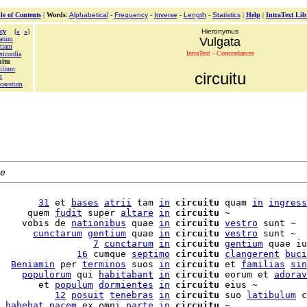
le of Contents
|
Words
:
Alphabetical
-
Frequency
-
Inverse
-
Length
-
Statistics
|
Help
|
IntraText Lib
cy
[
«
»
]
Hieronymus
catum
Vulgata
itiam
IntraText - Concordances
ricordia
uitu
ilium
circuitu
t
ocaustum
e
       
31
 et 
bases
atrii
 tam 
in
circuitu
 quam 
in
ingress
     quem 
fudit
 super 
altare
in
circuitu
 ~

    vobis de 
nationibus
 quae 
in
circuitu
vestro
 sunt ~

      
cunctarum
gentium
 quae 
in
circuitu
vestro
 sunt ~

                 
7
cunctarum
in
circuitu
gentium
 quae iu
              
16
 cumque 
septimo
circuitu
clangerent
buci
  
Beniamin
 per 
terminos
 suos 
in
circuitu
 et 
familias
sin
    
populorum
 qui 
habitabant
in
circuitu
 eorum et 
adorav
       et 
populum
dormientes
in
circuitu
          
12
posuit
tenebras
in
circuitu
 suo 
latibulum
 c
 
habebat
pacem
 ex omni 
parte
in
circuitu
 ~
