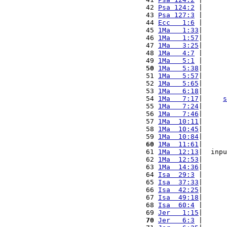
 42 
Psa 124:2
 |      
 43 
Psa 127:3
 |      
 44 
Ecc   1:6
 |      
 45 
1Ma   1:33
|      
 46 
1Ma   1:57
|      
 47 
1Ma   3:25
|      
 48 
1Ma   4:7
 |      
 49 
1Ma   5:1
 |      
 50
1Ma   5:38
|      
 51 
1Ma   5:57
|      
 52 
1Ma   5:65
|      
 53 
1Ma   6:18
|      
 54 
1Ma   7:17
|     
s
 55 
1Ma   7:24
|      
 56 
1Ma   7:46
|      
 57 
1Ma  10:11
|      
 58 
1Ma  10:45
|      
 59 
1Ma  10:84
|      
 60
1Ma  11:61
|      
 61 
1Ma  12:13
|  inpu
 62 
1Ma  12:53
|      
 63 
1Ma  14:36
|      
 64 
Isa  29:3
 |      
 65 
Isa  37:33
|      
 66 
Isa  42:25
|      
 67 
Isa  49:18
|      
 68 
Isa  60:4
 |      
 69 
Jer   1:15
|      
 70
Jer   6:3
 |      