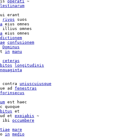
is 
operati
 ~

lestinarum
ui erant

 
rivos
 suos

a
 eius omnes

 illius omnes

a
 eius omnes

dictionem
ae
confusionem
 
Dominus
t 
in
manu
ceteras
bitos
longitudinis
nquaginta
 contra 
uniuscuiusque
ue ad 
fenestras
forinsecus
um
 est haec

c quoque

bitus
 et

ud et 
expiabis
 ~

 ibi 
occumbere
tiae
mare
o 
in
medio