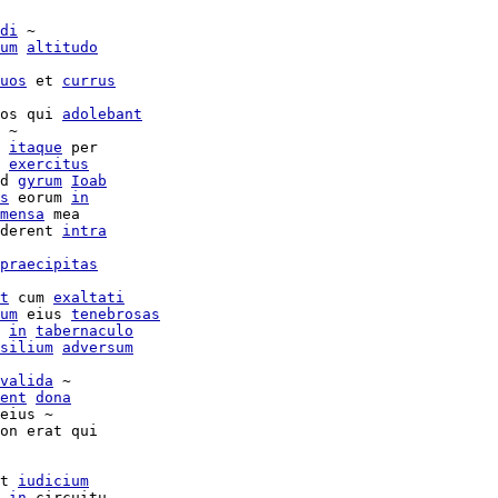
di
 ~

um
altitudo
uos
 et 
currus
os qui 
adolebant
itaque
 per

 
exercitus
d 
gyrum
Ioab
s
 eorum 
in
mensa
 mea

derent 
intra
praecipitas
t
 cum 
exaltati
um
 eius 
tenebrosas
in
tabernaculo
silium
adversum
valida
 ~

ent
dona
eius ~

on erat qui

t 
iudicium
in
 circuitu
