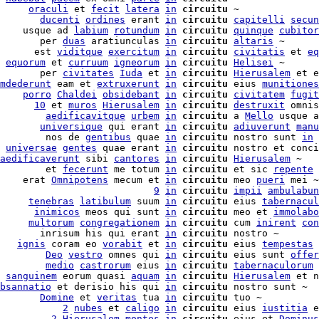
     
oraculi
 et 
fecit
latera
in
circuitu
 ~

       
ducenti
ordines
 erant 
in
circuitu
capitelli
secun
    usque ad 
labium
rotundum
in
circuitu
quinque
cubitor
       per 
duas
 aratiunculas 
in
circuitu
altaris
 ~

      est 
viditque
exercitum
in
circuitu
civitatis
 et 
eq
 
equorum
 et 
curruum
igneorum
in
circuitu
Helisei
 ~

       per 
civitates
Iuda
 et 
in
circuitu
Hierusalem
 et e
mdederunt
 eam et 
extruxerunt
in
circuitu
 eius 
munitiones
    
porro
Chaldei
obsidebant
in
circuitu
civitatem
fugit
      
10
 et 
muros
Hierusalem
in
circuitu
destruxit
 omnis
        
aedificavitque
urbem
in
circuitu
 a 
Mello
 usque a
       
universique
 qui erant 
in
circuitu
adiuverunt
manu
        nos de 
gentibus
 quae 
in
circuitu
 nostro sunt 
in
 
universae
gentes
 quae erant 
in
circuitu
 nostro et conci
aedificaverunt
 sibi 
cantores
in
circuitu
Hierusalem
 ~

        et 
fecerunt
 me totum 
in
circuitu
 et sic 
repente
    erat 
Omnipotens
 mecum et 
in
circuitu
 meo 
pueri
 mei ~

                           
9
in
circuitu
impii
ambulabun
     
tenebras
latibulum
 suum 
in
circuitu
 eius 
tabernacul
      
inimicos
 meos qui sunt 
in
circuitu
 meo et 
immolabo
     
multorum
congregationem
in
circuitu
 cum 
inirent
con
       inrisum his qui erant 
in
circuitu
 nostro ~

   
ignis
 coram eo 
vorabit
 et 
in
circuitu
 eius 
tempestas
        
Deo
vestro
 omnes qui 
in
circuitu
 eius sunt 
offer
        
medio
castrorum
 eius 
in
circuitu
tabernaculorum
 
 
sanguinem
 eorum quasi 
aquam
in
circuitu
Hierusalem
 et n
bsannatio
 et derisio his qui 
in
circuitu
 nostro sunt ~

       
Domine
 et 
veritas
 tua 
in
circuitu
           
2
nubes
 et 
caligo
in
circuitu
 eius 
iustitia
 e
         
2
Hierusalem
montes
in
circuitu
 eius et 
Dominus