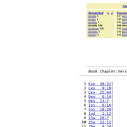
Tab
Alphabetical
[
«
»
]
Frequen
circuite
5
147
pec
circuiti
1
146
iust
circuitis
1
145
mise
circuitu 144
144 circ
circuitum
108
144
cons
circuitus
2
144
facie
circuivi
3
144
hol
Book Chapter:Vers
  1 
Exo  38:31
|      
  2 
Lev   9:18
|      
  3 
Lev  25:44
|      
  4 
Deu   6:14
|      
  5 
Deu  13:7
 |      
  6 
Ios   6:16
|      
  7 
Ios  18:20
|      
  8 
Iud   2:12
|      
  9 
1Sa  26:7
 |      
 10
2Sa  22:12
|      
 11 
1Re   4:24
|      