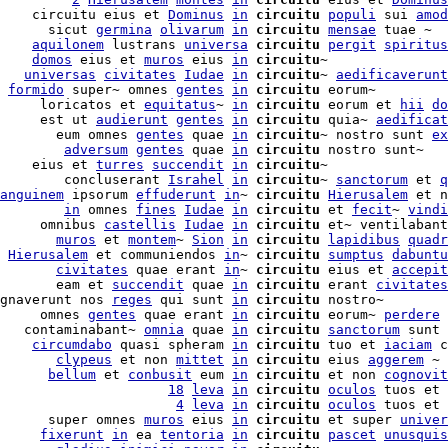
    circuitu eius et 
Dominus
in
circuitu
populi
 sui 
amod
      sicut 
germina
olivarum
in
circuitu
mensae
 tuae ~

    
aquilonem
 lustrans 
universa
circuitu
pergit
spiritus
    
domos
 eius et 
muros
 eius 
in
circuitu
~

   
universas
civitates
Iudae
in
circuitu
~ 
aedificaverunt
 
formido
 super~ omnes 
gentes
in
circuitu
 eorum~

     loricatos et 
equitatus
~ 
in
circuitu
 eorum et 
hii
do
     est ut 
audierunt
gentes
in
circuitu
 quia~ 
aedificat
       eum omnes 
gentes
 quae 
in
circuitu
~ nostro sunt 
ex
        
adversum
gentes
 quae 
in
circuitu
 nostro sunt~

    eius et 
turres
succendit
in
circuitu
~

        concluserant 
Israhel
in
circuitu
~ 
sanctorum
 et 
q
anguinem
 ipsorum 
effuderunt
in
~ 
circuitu
Hierusalem
 et n
        
in
 omnes 
fines
Iudae
in
circuitu
 et 
fecit
~ 
vindi
     omnibus 
castellis
Iudae
in
circuitu
 et~ ventilabant
       
muros
 et 
montem
~ 
Sion
in
circuitu
lapidibus
quadr
 
Hierusalem
 et communiendos 
in
~ 
circuitu
sumptus
dabuntu
       
civitates
 quae erant 
in
~ 
circuitu
 eius et 
accepit
       eam et 
succendit
 quae 
in
circuitu
 erant 
civitates
gnaverunt nos 
reges
 qui sunt 
in
circuitu
 nostro~

     omnes 
gentes
 quae erant 
in
circuitu
 eorum~ 
perdere
 
   contaminabant~ 
omnia
 quae 
in
circuitu
sanctorum
 sunt 
    
circumdabo
 quasi spheram 
in
circuitu
 tuo et 
iaciam
 c
       
clypeus
 et non 
mittet
in
circuitu
 eius 
aggerem
 ~

      
bellum
 et 
conbusit
 eum 
in
circuitu
 et non 
cognovit
                     
18
leva
in
circuitu
oculos
 tuos et 
                      
4
leva
in
circuitu
oculos
 tuos et 
      super omnes 
muros
 eius 
in
circuitu
 et super 
univer
     
fixerunt
in
 ea 
tentoria
in
circuitu
pascet
unusquis