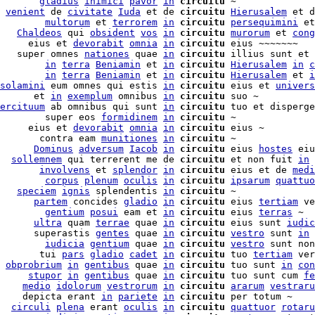
       
gladius
inimici
pavor
in
circuitu
 ~

 
venient
 de 
civitate
Iuda
 et de 
circuitu
Hierusalem
 et d
        
multorum
 et 
terrorem
in
circuitu
persequimini
 et
   
Chaldeos
 qui 
obsident
vos
in
circuitu
murorum
 et 
cong
     eius et 
devorabit
omnia
in
circuitu
 eius ~~~~~~~

   super omnes 
nationes
 quae 
in
circuitu
 illius sunt et 
        
in
terra
Beniamin
 et 
in
circuitu
Hierusalem
in
c
        
in
terra
Beniamin
 et 
in
circuitu
Hierusalem
 et 
i
solamini
 eum omnes qui estis 
in
circuitu
 eius et 
univers
      et 
in
exemplum
 omnibus 
in
circuitu
 suo ~

ercituum
 ab omnibus qui sunt 
in
circuitu
 tuo et disperge
        super eos 
formidinem
in
circuitu
 ~

     eius et 
devorabit
omnia
in
circuitu
 eius ~

       contra eam 
munitiones
in
circuitu
 ~

      
Dominus
adversum
Iacob
in
circuitu
 eius 
hostes
 eiu
  
sollemnem
 qui terrerent me de 
circuitu
 et non fuit 
in
       
involvens
 et 
splendor
in
circuitu
 eius et de 
medi
        
corpus
plenum
oculis
in
circuitu
ipsarum
quattuo
   
speciem
ignis
 splendentis 
in
circuitu
      
partem
 concides 
gladio
in
circuitu
 eius 
tertiam
 ve
        
gentium
posui
 eam et 
in
circuitu
 eius 
terras
 ~

      
ultra
 quam 
terrae
 quae 
in
circuitu
 eius sunt 
iudic
      superastis 
gentes
 quae 
in
circuitu
vestro
 sunt 
in
        
iudicia
gentium
 quae 
in
circuitu
vestro
 sunt non
       tui 
pars
gladio
cadet
in
circuitu
 tuo 
tertiam
 ver
 
obprobrium
in
gentibus
 quae 
in
circuitu
 tuo sunt 
in
con
     
stupor
in
gentibus
 quae 
in
circuitu
 tuo sunt cum 
fe
    
medio
idolorum
vestrorum
in
circuitu
ararum
vestraru
    depicta erant 
in
pariete
in
circuitu
  
circuli
plena
 erant 
oculis
in
circuitu
quattuor
rotaru