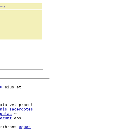
rary
u
 eius et

xta vel procul

nis
sacerdotes
gulas
 ~

erunt
 eos

ribrans 
aquas