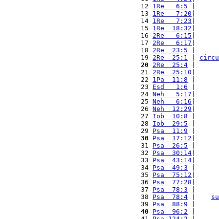
 12 
1Re   6:5
 |      
 13 
1Re   7:20
|      
 14 
1Re   7:23
|      
 15 
1Re  18:32
|      
 16 
2Re   6:15
|      
 17 
2Re   6:17
|      
 18 
2Re  23:5
 |      
 19 
2Re  25:1
 | 
circu
 20
2Re  25:4
 |      
 21 
2Re  25:10
|      
 22 
1Pa  11:8
 |      
 23 
Esd   1:6
 |      
 24 
Neh   5:17
|      
 25 
Neh   6:16
|      
 26 
Neh  12:29
|      
 27 
Iob  10:8
 |      
 28 
Iob  29:5
 |      
 29 
Psa  11:9
 |      
 30
Psa  17:12
|      
 31 
Psa  26:5
 |      
 32 
Psa  30:14
|      
 33 
Psa  43:14
|      
 34 
Psa  49:3
 |      
 35 
Psa  75:12
|      
 36 
Psa  77:28
|      
 37 
Psa  78:3
 |      
 38 
Psa  78:4
 |    
su
 39 
Psa  88:9
 |      
 40
Psa  96:2
 |      
 41 
Psa 124:2
 |      