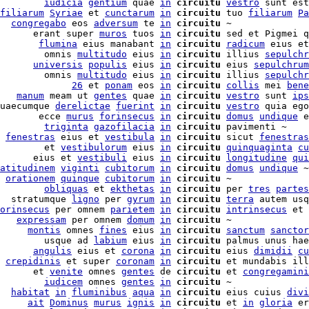
        
iudicia
gentium
 quae 
in
circuitu
vestro
 sunt est
filiarum
Syriae
 et 
cunctarum
in
circuitu
 tuo 
filiarum
Pa
  
congregabo
 eos 
adversum
 te 
in
circuitu
 ~

      erant super 
muros
 tuos 
in
circuitu
 sed et Pigmei q
       
flumina
 eius manabant 
in
circuitu
radicum
 eius et
        omnis 
multitudo
 eius 
in
circuitu
 illius 
sepulchr
      
universis
populis
 eius 
in
circuitu
 eius 
sepulchrum
        omnis 
multitudo
 eius 
in
circuitu
 illius 
sepulchr
             
26
 et 
ponam
 eos 
in
circuitu
collis
 mei 
bene
   
manum
 meam ut 
gentes
 quae 
in
circuitu
vestro
 sunt 
ips
uaecumque 
derelictae
fuerint
in
circuitu
vestro
 quia ego
       ecce 
murus
forinsecus
in
circuitu
domus
undique
 e
        
triginta
gazofilacia
in
circuitu
 pavimenti ~

 
fenestras
 eius et 
vestibula
in
circuitu
 sicut 
fenestras
        et 
vestibulorum
 eius 
in
circuitu
quinquaginta
cu
      eius et 
vestibuli
 eius 
in
circuitu
longitudine
qui
atitudinem
viginti
cubitorum
in
circuitu
domus
undique
 ~

 
orationem
quinque
cubitorum
in
circuitu
 ~

        
obliquas
 et 
ekthetas
in
circuitu
 per 
tres
partes
  stratumque 
ligno
 per 
gyrum
in
circuitu
terra
 autem usq
orinsecus
 per omnem 
parietem
in
circuitu
intrinsecus
 et 
   
expressam
 per omnem 
domum
in
circuitu
 ~

     
montis
 omnes 
fines
 eius 
in
circuitu
sanctum
sanctor
        usque ad 
labium
 eius 
in
circuitu
 palmus unus hae
      
angulis
 eius et 
corona
in
circuitu
 eius 
dimidii
cu
 
crepidinis
 et super 
coronam
in
circuitu
 et mundabis ill
      et 
venite
 omnes 
gentes
 de 
circuitu
 et 
congregamini
        
iudicem
 omnes 
gentes
in
circuitu
 ~

  
habitat
in
fluminibus
aqua
in
circuitu
 eius cuius 
divi
     
ait
Dominus
murus
ignis
in
circuitu
 et 
in
gloria
 er