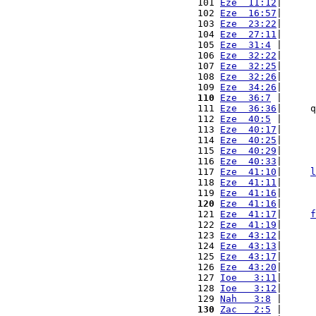
101 
Eze  11:12
|      
102 
Eze  16:57
|      
103 
Eze  23:22
|      
104 
Eze  27:11
|      
105 
Eze  31:4
 |      
106 
Eze  32:22
|      
107 
Eze  32:25
|      
108 
Eze  32:26
|      
109 
Eze  34:26
|      
110
Eze  36:7
 |      
111 
Eze  36:36
|     q
112 
Eze  40:5
 |      
113 
Eze  40:17
|      
114 
Eze  40:25
|      
115 
Eze  40:29
|      
116 
Eze  40:33
|      
117 
Eze  41:10
|     
l
118 
Eze  41:11
|      
119 
Eze  41:16
|      
120
Eze  41:16
|      
121 
Eze  41:17
|     
f
122 
Eze  41:19
|      
123 
Eze  43:12
|      
124 
Eze  43:13
|      
125 
Eze  43:17
|      
126 
Eze  43:20
|      
127 
Ioe   3:11
|      
128 
Ioe   3:12
|      
129 
Nah   3:8
 |      
130
Zac   2:5
 |      