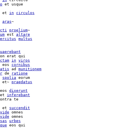
o
 et usque

 et 
in
circulos
aras
~

cti
proelium
~

um
 est 
altare
ercitus
multus
uaerebant
on erat qui

ctam
in
viros
 eos 
cornibus
atis
 ad 
munitionem
r
 de 
ratione
spolia
 et~ 
praedatus
eos 
dixerunt
et 
inferebant
ontra te

 et 
succendit
vide
 omnes

vide
 omnes

sas
urbes
que
 eos qui
