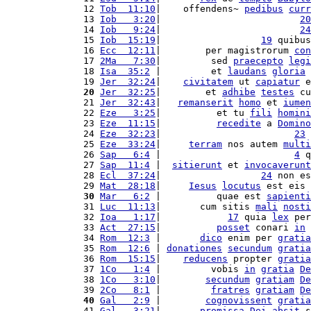
12 
Tob  11:10
|    offendens~ 
pedibus
curr
13 
Iob   3:20
|                         
20
14 
Iob   9:24
|                         
24
15 
Iob  15:19
|                  
19
 quibus
16 
Ecc  12:11
|        per magistrorum 
con
17 
2Ma   7:30
|         sed 
praecepto
legi
18 
Isa  35:2
 |         et 
laudans
gloria
19 
Jer  32:24
|    
civitatem
 ut 
capiatur
 e
20
Jer  32:25
|        et 
adhibe
testes
 cu
21 
Jer  32:43
|   
remanserit
homo
 et 
iumen
22 
Eze   3:25
|          et tu 
fili
homini
23 
Eze  11:15
|          
recedite
 a 
Domino
24 
Eze  32:23
|                        
23
 
25 
Eze  33:24
|     
terram
 nos autem 
multi
26 
Sap   6:4
 |                        
4
 q
27 
Sap  11:4
 |  
sitierunt
 et 
invocaverunt
28 
Ecl  37:24
|                  
24
 non es
29 
Mat  28:18
|     
Iesus
locutus
 est eis 
30
Mar   6:2
 |          quae est 
sapienti
31 
Luc  11:13
|       cum sitis 
mali
nosti
32 
Ioa   1:17
|            
17
 quia 
lex
 per
33 
Act  27:15
|          
posset
 conari 
in
34 
Rom  12:3
 |       
dico
 enim per 
gratia
35 
Rom  12:6
 | 
donationes
secundum
gratia
36 
Rom  15:15
|    
reducens
 propter 
gratia
37 
1Co   1:4
 |         vobis 
in
gratia
De
38 
1Co   3:10
|        
secundum
gratiam
De
39 
2Co   8:1
 |         
fratres
gratiam
De
40
Gal   2:9
 |        
cognovissent
gratia
41 
Gal   3:21
|       
promissa
Dei
absit
 s