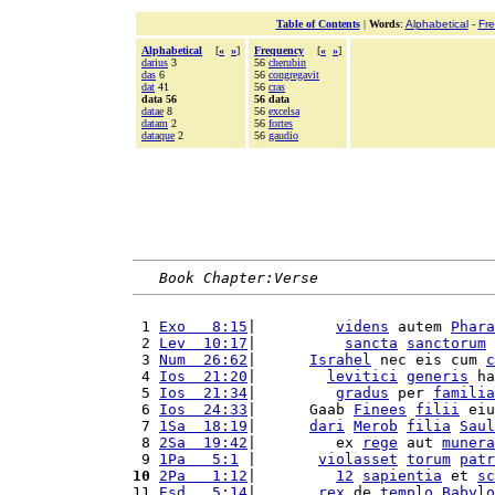
Table of Contents
|
Words
:
Alphabetical
-
Fr
Alphabetical
[
«
»
]
Frequency
[
«
»
]
darius
3
56
cherubin
das
6
56
congregavit
dat
41
56
cras
data 56
56 data
datae
8
56
excelsa
datam
2
56
fortes
dataque
2
56
gaudio
Book Chapter:Verse
 1 
Exo   8:15
|         
videns
 autem 
Phara
 2 
Lev  10:17
|          
sancta
sanctorum
 
 3 
Num  26:62
|      
Israhel
 nec eis cum 
c
 4 
Ios  21:20
|        
levitici
generis
 ha
 5 
Ios  21:34
|         
gradus
 per 
familia
 6 
Ios  24:33
|      Gaab 
Finees
filii
 eiu
 7 
1Sa  18:19
|      
dari
Merob
filia
Saul
 8 
2Sa  19:42
|         ex 
rege
 aut 
munera
 9 
1Pa   5:1
 |       
violasset
torum
patr
10
2Pa   1:12
|         
12
sapientia
 et 
sc
11 
Esd   5:14
|       
rex
 de 
templo
Babylo