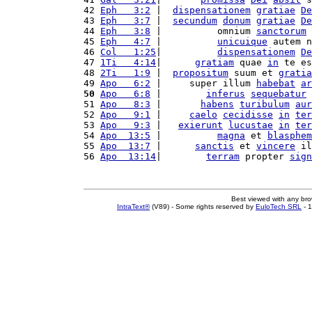
42 
Eph   3:2
 |  
dispensationem
gratiae
De
43 
Eph   3:7
 |  
secundum
donum
gratiae
De
44 
Eph   3:8
 |          omnium 
sanctorum
45 
Eph   4:7
 |          
unicuique
 autem n
46 
Col   1:25
|          
dispensationem
De
47 
1Ti   4:14
|      
gratiam
 quae 
in
 te es
48 
2Ti   1:9
 |  
propositum
 suum et 
gratia
49 
Apo   6:2
 |     super illum 
habebat
ar
50
Apo   6:8
 |        
inferus
sequebatur
 
51 
Apo   8:3
 |       
habens
turibulum
aur
52 
Apo   9:1
 |     
caelo
cecidisse
in
ter
53 
Apo   9:3
 |   
exierunt
lucustae
in
ter
54 
Apo  13:5
 |          
magna
 et 
blasphem
55 
Apo  13:7
 |      
sanctis
 et 
vincere
 il
56 
Apo  13:14
|        
terram
 propter 
sign
Best viewed with any br
IntraText®
(V89) - Some rights reserved by
EuloTech SRL
- 1