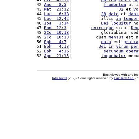
42 
Amo   8:5
 |             
frumentum
 ut i
43 
Mat  23:32
|                   
32
 et 
vo
44 
Luc   6:38
|            
38
date
 et 
dabi
45 
Luc  12:42
|            illis 
in
tempor
46 
Ioa   3:34
|            
Dei
loquitur
 no
47 
Rom  12:3
 |        
unicuique
 sicut 
Deu
48 
2Co  10:13
|            gloriabimur sed
49 
2Co  10:13
|          quam 
mensus
 est n
50
Eph   4:7
 |            
data
 est 
gratia
51 
Eph   4:13
|           
Dei
in
virum
per
52 
Eph   4:16
|             
secundum
opera
53 
Apo  21:15
|            
loquebatur
 mecu
Best viewed with any br
IntraText®
(V89) - Some rights reserved by
EuloTech SRL
- 1