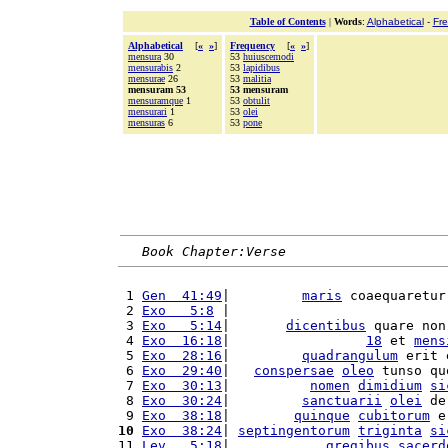
Table of Contents
|
Words
:
Alphabetical
-
Fr
Alphabetical
[
«
»
]
Frequency
[
«
»
]
mensura
30
53
huiuscemodi
mensurabis
2
53
lapidibus
mensurae
26
53
malitia
mensuram 53
53 mensuram
mensuramque
1
53
obtulit
mensurari
1
53
olei
mensuras
6
53
pone
Book Chapter:Verse
 1 
Gen  41:49
|         
maris
 coaequaretur
 2 
Exo   5:8
 |                           
 3 
Exo   5:14
|       
dicentibus
 quare non
 4 
Exo  16:18
|                 
18
 et 
mens
 5 
Exo  28:16
|         
quadrangulum
 erit 
 6 
Exo  29:40
|   
conspersae
oleo
 tunso qu
 7 
Exo  30:13
|          
nomen
dimidium
si
 8 
Exo  30:24
|         
sanctuarii
olei
 de
 9 
Exo  38:18
|        
quinque
cubitorum
 e
10
Exo  38:24
| 
septingentorum
triginta
si
11 
Lev   5:18
|            
gregibus
sacerd