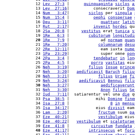
12 
Lev  27:3
 |      
quinquaginta
siclos
a
13 
Lev  27:16
|          consecraverit 
Dom
14 
Num   3:47
|        
siclos
 per 
singula
15 
Num  15:4
 |          
oephi
conspersae
16 
Deu   3:11
|             
quattuor
latit
17 
Rut   2:17
|          
invenit
hordei
 qu
18 
2Sa  20:8
 |     
vestitus
 erat 
tunica
s
19 
1Re   6:3
 |        
cubitorum
longitudi
20
1Re   7:9
 |             ad 
normam
quan
21 
1Re   7:20
|            
columnarum
desu
22 
2Re  12:11
|             eam iuxta 
nume
23 
1Pa  23:29
|             super omne 
pon
24 
2Pa   3:4
 |          
tendebatur
in
lon
25 
2Pa   4:5
 |         
porro
vastitas
 eiu
26 
Neh   3:19
|        
filius
Iosue
prince
27 
Neh   3:20
|   
aedificavit
Baruch
filiu
28 
Neh   3:21
|            
filius
Uriae
fi
29 
Neh   3:24
|    
aedificavit
Bennui
fili
30
Neh   3:27
|             
aedificaverunt
31 
Neh   3:30
|             
Anon
filius
Se
32 
Iud   7:11
|  satiarentur vel una 
die
 q
33 
Psa  38:5
 |           mihi 
Domine
fine
34 
Isa  27:8
 |                 
8
in
mensu
35 
Isa  34:17
|           eius 
divisit
 eam
36 
Lam   2:20
|            
fructum
 suum 
pa
37 
Eze  40:21
|            
vestibulum
 eius
38 
Eze  40:22
|   
vestibulum
 et 
scalpturae
39 
Eze  41:8
 |         
circuitum
fundata
40
Eze  41:17
|        
intrinsecus
 et 
fori
41 
Eze  45:11
|            
partem
chori
oe