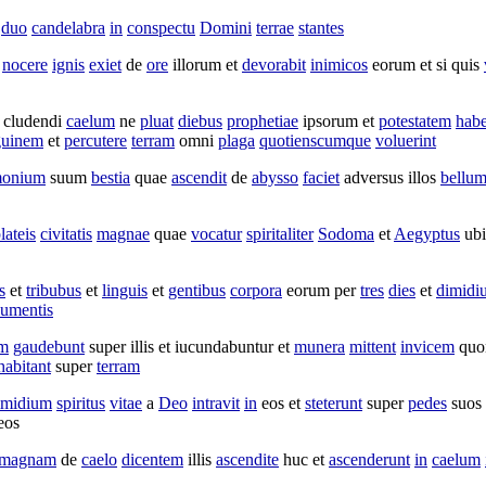
t
duo
candelabra
in
conspectu
Domini
terrae
stantes
nocere
ignis
exiet
de
ore
illorum et
devorabit
inimicos
eorum et si quis
cludendi
caelum
ne
pluat
diebus
prophetiae
ipsorum et
potestatem
habe
guinem
et
percutere
terram
omni
plaga
quotienscumque
voluerint
monium
suum
bestia
quae
ascendit
de
abysso
faciet
adversus illos
bellu
lateis
civitatis
magnae
quae
vocatur
spiritaliter
Sodoma
et
Aegyptus
ubi
s
et
tribubus
et
linguis
et
gentibus
corpora
eorum per
tres
dies
et
dimidi
umentis
am
gaudebunt
super illis et
iucundabuntur
et
munera
mittent
invicem
quo
habitant
super
terram
imidium
spiritus
vitae
a
Deo
intravit
in
eos et
steterunt
super
pedes
suos
eos
magnam
de
caelo
dicentem
illis
ascendite
huc et
ascenderunt
in
caelum