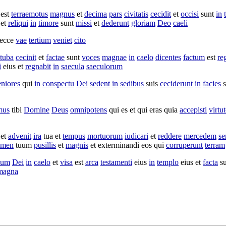
est
terraemotus
magnus
et
decima
pars
civitatis
cecidit
et
occisi
sunt
in
et
reliqui
in
timore
sunt
missi
et
dederunt
gloriam
Deo
caeli
ecce
vae
tertium
veniet
cito
tuba
cecinit
et
factae
sunt
voces
magnae
in
caelo
dicentes
factum
est
re
i
eius et
regnabit
in
saecula
saeculorum
eniores
qui
in
conspectu
Dei
sedent
in
sedibus
suis
ceciderunt
in
facies
s
mus
tibi
Domine
Deus
omnipotens
qui es et qui eras quia
accepisti
virtu
et
advenit
ira
tua et
tempus
mortuorum
iudicari
et
reddere
mercedem
se
omen
tuum
pusillis
et
magnis
et
exterminandi
eos qui
corruperunt
terram
lum
Dei
in
caelo
et
visa
est
arca
testamenti
eius
in
templo
eius et
facta
s
magna