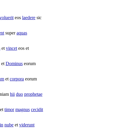
voluerit
eos
laedere
sic
nt
super
aquas
m
et
vincet
eos et
 et
Dominus
eorum
um
et
corpora
eorum
niam
hii
duo
prophetae
 et
timor
magnus
cecidit
in
nube
et
viderunt