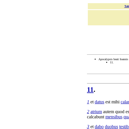
Tab
Apocalypsis beati Ioannis 
11.
11
.
1
et
datus
est mihi
cal
2
atrium
autem quod e
calcabunt
mensibus
qu
3
et
dabo
duobus
testi