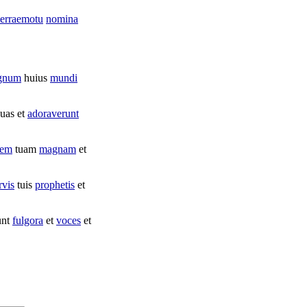
terraemotu
nomina
gnum
huius
mundi
uas et
adoraverunt
tem
tuam
magnam
et
rvis
tuis
prophetis
et
unt
fulgora
et
voces
et