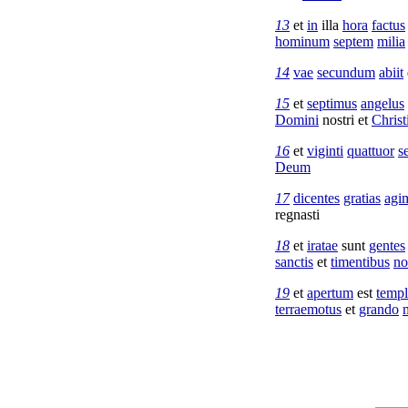
13
et
in
illa
hora
factus
hominum
septem
milia
14
vae
secundum
abiit
15
et
septimus
angelus
Domini
nostri et
Christ
16
et
viginti
quattuor
s
Deum
17
dicentes
gratias
agi
regnasti
18
et
iratae
sunt
gentes
sanctis
et
timentibus
n
19
et
apertum
est
temp
terraemotus
et
grando