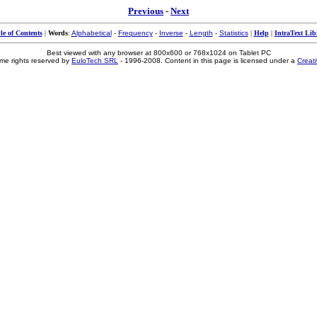
Previous
-
Next
le of Contents
|
Words
:
Alphabetical
-
Frequency
-
Inverse
-
Length
-
Statistics
|
Help
|
IntraText Lib
Best viewed with any browser at 800x600 or 768x1024 on Tablet PC
me rights reserved by
EuloTech SRL
- 1996-2008. Content in this page is licensed under a
Creat