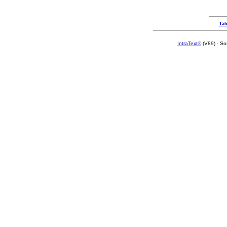
Tab
IntraText®
(V89) - So