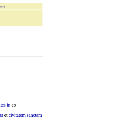
rary
tes
in
eo
us
et
civitatem
sanctam