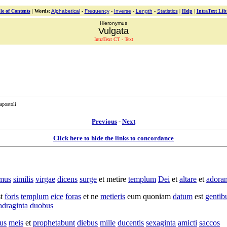
le of Contents
|
Words
:
Alphabetical
-
Frequency
-
Inverse
-
Length
-
Statistics
|
Help
|
IntraText Lib
Hieronymus
Vulgata
IntraText CT - Text
apostoli
Previous
-
Next
Click here to hide the links to concordance
amus
similis
virgae
dicens
surge
et
metire
templum
Dei
et
altare
et
adoran
st
foris
templum
eice
foras
et ne
metieris
eum quoniam
datum
est
gentib
adraginta
duobus
bus
meis
et
prophetabunt
diebus
mille
ducentis
sexaginta
amicti
saccos