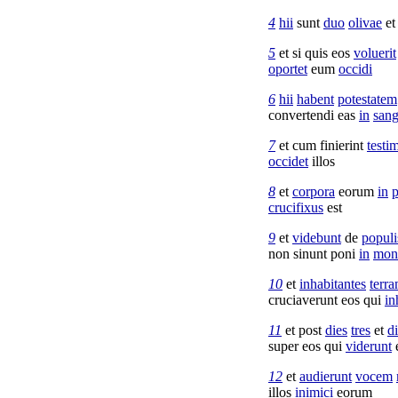
4
hii
sunt
duo
olivae
e
5
et si quis eos
voluerit
oportet
eum
occidi
6
hii
habent
potestatem
convertendi
eas
in
san
7
et cum
finierint
testi
occidet
illos
8
et
corpora
eorum
in
p
crucifixus
est
9
et
videbunt
de
populi
non
sinunt
poni
in
mon
10
et
inhabitantes
terr
cruciaverunt
eos qui
in
11
et post
dies
tres
et
d
super eos qui
viderunt
12
et
audierunt
vocem
illos
inimici
eorum