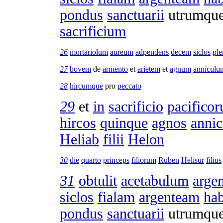
pondus
sanctuarii
utrumqu
sacrificium
26
mortariolum
aureum
adpendens
decem
siclos
pl
27
bovem
de
armento
et
arietem
et
agnum
anniculu
28
hircumque
pro
peccato
29
et
in
sacrificio
pacifico
hircos
quinque
agnos
annic
Heliab
filii
Helon
30
die
quarto
princeps
filiorum
Ruben
Helisur
filius
31
obtulit
acetabulum
arge
siclos
fialam
argenteam
ha
pondus
sanctuarii
utrumqu