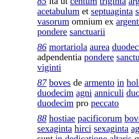
85
ita ut
centum
triginta
ar
acetabulum
et
septuaginta
s
vasorum
omnium ex
argen
pondere
sanctuarii
86
mortariola
aurea
duode
adpendentia
pondere
sanctu
viginti
87
boves
de
armento
in
ho
duodecim
agni
anniculi
du
duodecim
pro
peccato
88
hostiae
pacificorum
bov
sexaginta
hirci
sexaginta
ag
sunt
in
dedicatione
altaris
q