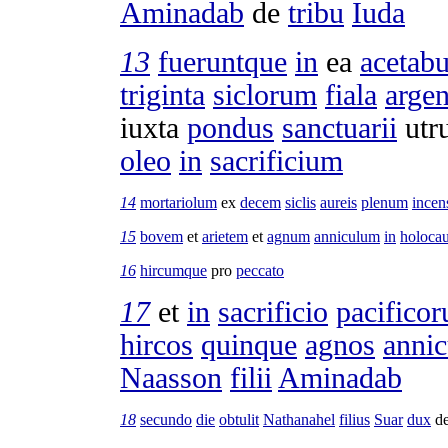
Aminadab
de
tribu
Iuda
13
fueruntque
in
ea
acetab
triginta
siclorum
fiala
argen
iuxta
pondus
sanctuarii
utr
oleo
in
sacrificium
14
mortariolum
ex
decem
siclis
aureis
plenum
incen
15
bovem
et
arietem
et
agnum
anniculum
in
holoca
16
hircumque
pro
peccato
17
et
in
sacrificio
pacifico
hircos
quinque
agnos
annic
Naasson
filii
Aminadab
18
secundo
die
obtulit
Nathanahel
filius
Suar
dux
d