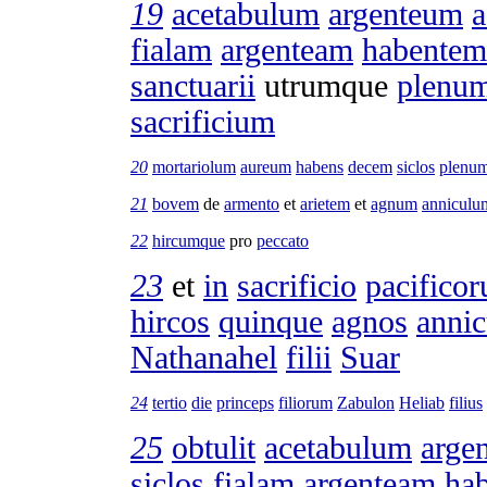
19
acetabulum
argenteum
a
fialam
argenteam
habentem
sanctuarii
utrumque
plenu
sacrificium
20
mortariolum
aureum
habens
decem
siclos
plenu
21
bovem
de
armento
et
arietem
et
agnum
anniculu
22
hircumque
pro
peccato
23
et
in
sacrificio
pacifico
hircos
quinque
agnos
annic
Nathanahel
filii
Suar
24
tertio
die
princeps
filiorum
Zabulon
Heliab
filius
25
obtulit
acetabulum
arge
siclos
fialam
argenteam
ha