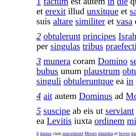
1
factum
est autem
in
die
q
et
erexit
illud
unxitque
et
s
suis
altare
similiter
et
vasa
2
obtulerunt
principes
Israh
per
singulas
tribus
praefect
3
munera
coram
Domino
s
bubus
unum
plaustrum
obt
singuli
obtuleruntque
ea
in
4
ait
autem
Dominus
ad
Mo
5
suscipe
ab eis ut
serviant
ea
Levitis
iuxta
ordinem
mi
6
itaque
cum
suscepisset
Moses
plaustra
et
boves
tr