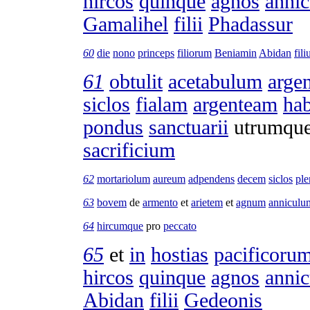
hircos
quinque
agnos
annic
Gamalihel
filii
Phadassur
60
die
nono
princeps
filiorum
Beniamin
Abidan
fili
61
obtulit
acetabulum
arge
siclos
fialam
argenteam
ha
pondus
sanctuarii
utrumqu
sacrificium
62
mortariolum
aureum
adpendens
decem
siclos
pl
63
bovem
de
armento
et
arietem
et
agnum
anniculu
64
hircumque
pro
peccato
65
et
in
hostias
pacificoru
hircos
quinque
agnos
annic
Abidan
filii
Gedeonis