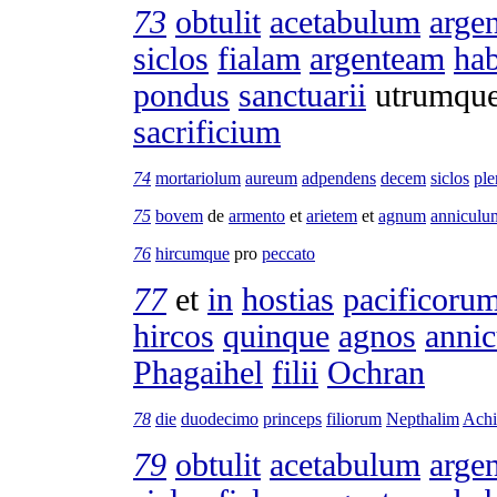
73
obtulit
acetabulum
arge
siclos
fialam
argenteam
ha
pondus
sanctuarii
utrumqu
sacrificium
74
mortariolum
aureum
adpendens
decem
siclos
pl
75
bovem
de
armento
et
arietem
et
agnum
anniculu
76
hircumque
pro
peccato
77
et
in
hostias
pacificoru
hircos
quinque
agnos
annic
Phagaihel
filii
Ochran
78
die
duodecimo
princeps
filiorum
Nepthalim
Achi
79
obtulit
acetabulum
arge