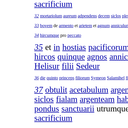
sacrificium
32
mortariolum
aureum
adpendens
decem
siclos
pl
33
bovem
de
armento
et
arietem
et
agnum
anniculu
34
hircumque
pro
peccato
35
et
in
hostias
pacificoru
hircos
quinque
agnos
annic
Helisur
filii
Sedeur
36
die
quinto
princeps
filiorum
Symeon
Salamihel
f
37
obtulit
acetabulum
arge
siclos
fialam
argenteam
ha
pondus
sanctuarii
utrumqu
sacrificium