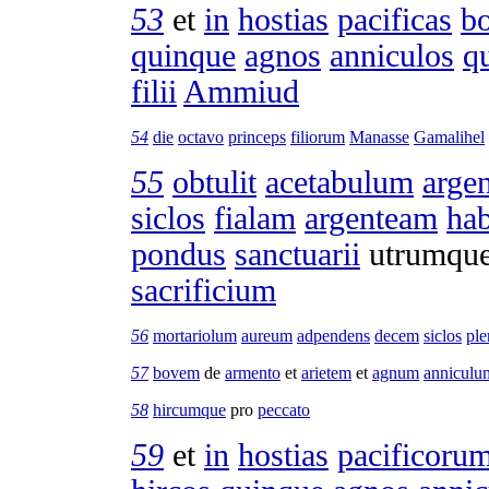
53
et
in
hostias
pacificas
b
quinque
agnos
anniculos
q
filii
Ammiud
54
die
octavo
princeps
filiorum
Manasse
Gamalihel
55
obtulit
acetabulum
arge
siclos
fialam
argenteam
ha
pondus
sanctuarii
utrumqu
sacrificium
56
mortariolum
aureum
adpendens
decem
siclos
pl
57
bovem
de
armento
et
arietem
et
agnum
anniculu
58
hircumque
pro
peccato
59
et
in
hostias
pacificoru