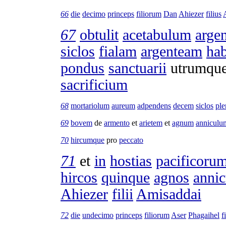
66
die
decimo
princeps
filiorum
Dan
Ahiezer
filius
67
obtulit
acetabulum
arge
siclos
fialam
argenteam
ha
pondus
sanctuarii
utrumqu
sacrificium
68
mortariolum
aureum
adpendens
decem
siclos
pl
69
bovem
de
armento
et
arietem
et
agnum
anniculu
70
hircumque
pro
peccato
71
et
in
hostias
pacificoru
hircos
quinque
agnos
annic
Ahiezer
filii
Amisaddai
72
die
undecimo
princeps
filiorum
Aser
Phagaihel
f