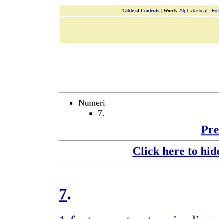
Table of Contents
|
Words
:
Alphabetical
-
Fr
Numeri
7.
Pre
Click here to hid
7
.