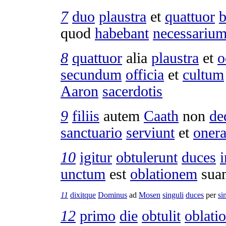
7
duo
plaustra
et
quattuor
b
quod
habebant
necessariu
8
quattuor
alia
plaustra
et
o
secundum
officia
et
cultum
Aaron
sacerdotis
9
filiis
autem
Caath
non
de
sanctuario
serviunt
et
oner
10
igitur
obtulerunt
duces
i
unctum
est
oblationem
sua
11
dixitque
Dominus
ad
Mosen
singuli
duces
per
si
12
primo
die
obtulit
oblati