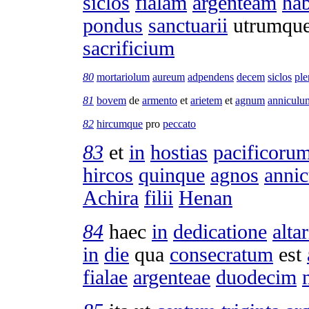
siclos
fialam
argenteam
ha
pondus
sanctuarii
utrumqu
sacrificium
80
mortariolum
aureum
adpendens
decem
siclos
pl
81
bovem
de
armento
et
arietem
et
agnum
anniculu
82
hircumque
pro
peccato
83
et
in
hostias
pacificoru
hircos
quinque
agnos
annic
Achira
filii
Henan
84
haec
in
dedicatione
altar
in
die
qua
consecratum
est
fialae
argenteae
duodecim