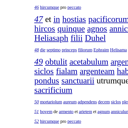
46
hircumque
pro
peccato
47
et
in
hostias
pacificoru
hircos
quinque
agnos
annic
Heliasaph
filii
Duhel
48
die
septimo
princeps
filiorum
Ephraim
Helisama
49
obtulit
acetabulum
arge
siclos
fialam
argenteam
ha
pondus
sanctuarii
utrumqu
sacrificium
50
mortariolum
aureum
adpendens
decem
siclos
pl
51
bovem
de
armento
et
arietem
et
agnum
anniculu
52
hircumque
pro
peccato