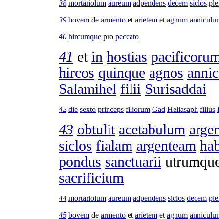
38
mortariolum
aureum
adpendens
decem
siclos
pl
39
bovem
de
armento
et
arietem
et
agnum
anniculu
40
hircumque
pro
peccato
41
et
in
hostias
pacificoru
hircos
quinque
agnos
annic
Salamihel
filii
Surisaddai
42
die
sexto
princeps
filiorum
Gad
Heliasaph
filius
43
obtulit
acetabulum
arge
siclos
fialam
argenteam
ha
pondus
sanctuarii
utrumqu
sacrificium
44
mortariolum
aureum
adpendens
siclos
decem
pl
45
bovem
de
armento
et
arietem
et
agnum
anniculu