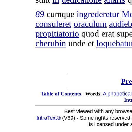
89
cumque
ingrederetur
Mo
consuleret
oraculum
audieb
propitiatorio
quod erat sup
cherubin
unde et
loquebatu
Pre
:
Alphabetical
Table of Contents
|
Words
Int
Best viewed with any browse
IntraText®
(V89) - Some rights reserved
is licensed under