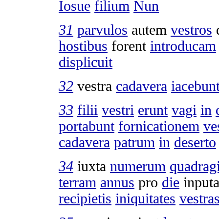
Iosue
filium
Nun
31
parvulos
autem
vestros
hostibus
forent
introducam
displicuit
32
vestra
cadavera
iacebun
33
filii
vestri
erunt
vagi
in
portabunt
fornicationem
ve
cadavera
patrum
in
deserto
34
iuxta
numerum
quadrag
terram
annus
pro
die
inputa
recipietis
iniquitates
vestra