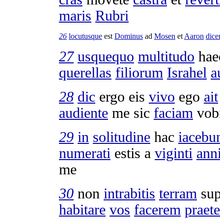
maris
Rubri
26
locutusque
est
Dominus
ad
Mosen
et
Aaron
dice
27
usquequo
multitudo
ha
querellas
filiorum
Israhel
a
28
dic
ergo eis
vivo
ego
ait
audiente
me sic
faciam
vob
29
in
solitudine
hac
iacebu
numerati
estis a
viginti
ann
me
30
non
intrabitis
terram
sup
habitare
vos
facerem
praete