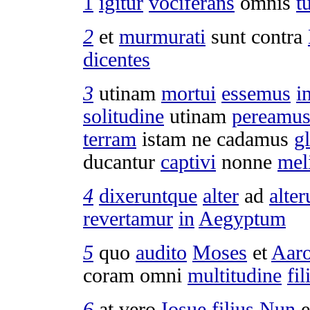
1
igitur
vociferans
omnis
t
2
et
murmurati
sunt contra
dicentes
3
utinam
mortui
essemus
i
solitudine
utinam
pereamu
terram
istam ne
cadamus
g
ducantur
captivi
nonne
mel
4
dixeruntque
alter
ad
alte
revertamur
in
Aegyptum
5
quo
audito
Moses
et
Aar
coram omni
multitudine
fi
6
at vero
Iosue
filius
Nun
e