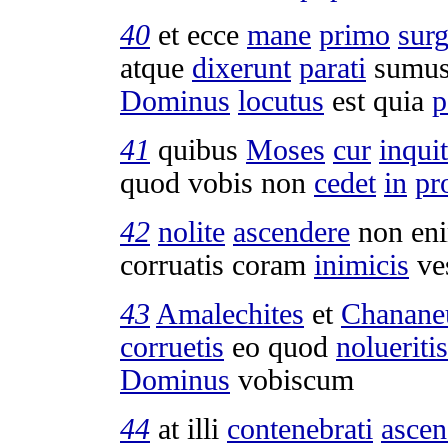
40
et ecce
mane
primo
surg
atque
dixerunt
parati
sumu
Dominus
locutus
est quia
p
41
quibus
Moses
cur
inquit
quod vobis non
cedet
in
pr
42
nolite
ascendere
non en
corruatis
coram
inimicis
ves
43
Amalechites
et
Chanane
corruetis
eo quod
nolueritis
Dominus
vobiscum
44
at illi
contenebrati
ascen