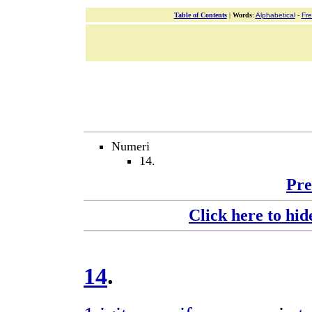
Table of Contents
|
Words
:
Alphabetical
-
Fr
Numeri
14.
Pre
Click here to hid
14
.