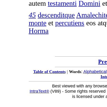
autem
testamenti
Domini
e
45
descenditque
Amalechit
monte
et
percutiens
eos at
Horma
Pre
:
Alphabetical
Table of Contents
|
Words
Int
Best viewed with any browse
IntraText®
(V89) - Some rights reserved
is licensed under