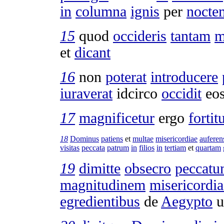
in
columna
ignis
per
nocte
15
quod
occideris
tantam
m
et
dicant
16
non
poterat
introducere
iuraverat
idcirco
occidit
eo
17
magnificetur
ergo
fortit
18
Dominus
patiens
et
multae
misericordiae
auferen
visitas
peccata
patrum
in
filios
in
tertiam
et
quartam
19
dimitte
obsecro
peccat
magnitudinem
misericordia
egredientibus
de
Aegypto
u