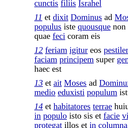
cunctis
filiis
Israhel
11
et
dixit
Dominus
ad
Mo
populus
iste
quousque
non
quae
feci
coram eis
12
feriam
igitur
eos
pestile
faciam
principem
super
ge
haec est
13
et
ait
Moses
ad
Domin
medio
eduxisti
populum
is
14
et
habitatores
terrae
hui
in
populo
isto sis et
facie
v
protegat
illos et
in
columna