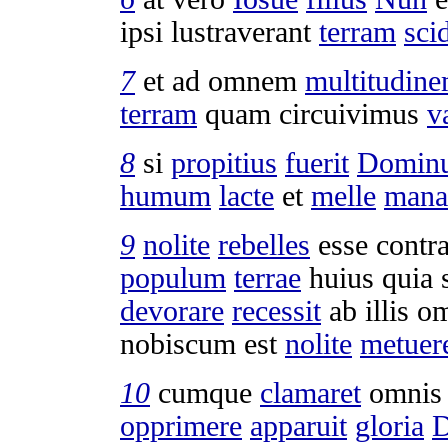
ipsi
lustraverant
terram
sci
7
et ad omnem
multitudin
terram
quam
circuivimus
v
8
si
propitius
fuerit
Domin
humum
lacte
et
melle
mana
9
nolite
rebelles
esse contr
populum
terrae
huius quia 
devorare
recessit
ab illis 
nobiscum est
nolite
metuer
10
cumque
clamaret
omni
opprimere
apparuit
gloria
D