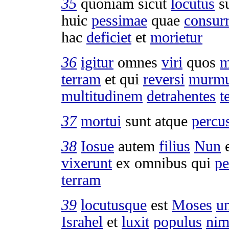
35
quoniam sicut
locutus
s
huic
pessimae
quae
consurr
hac
deficiet
et
morietur
36
igitur
omnes
viri
quos
m
terram
et qui
reversi
murmu
multitudinem
detrahentes
t
37
mortui
sunt atque
percu
38
Iosue
autem
filius
Nun
vixerunt
ex omnibus qui
pe
terram
39
locutusque
est
Moses
u
Israhel
et
luxit
populus
nim