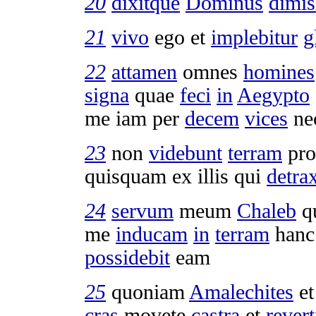
20
dixitque
Dominus
dimis
21
vivo
ego et
implebitur
g
22
attamen
omnes
homines
signa
quae
feci
in
Aegypto
me iam per
decem
vices
ne
23
non
videbunt
terram
pro
quisquam ex illis qui
detrax
24
servum
meum
Chaleb
q
me
inducam
in
terram
hanc
possidebit
eam
25
quoniam
Amalechites
e
cras
movete
castra
et
rever