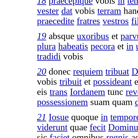
18
praecepique
vobis
in
te
vester
dat
vobis
terram
han
praecedite
fratres
vestros
fi
19
absque
uxoribus
et
parv
plura
habeatis
pecora
et
in
tradidi
vobis
20
donec
requiem
tribuat
D
vobis
tribuit
et
possideant
e
eis
trans
Iordanem
tunc
rev
possessionem
suam quam
21
Iosue
quoque
in
tempor
viderunt
quae
fecit
Dominu
sic
faciet
omnibus
regnis
a