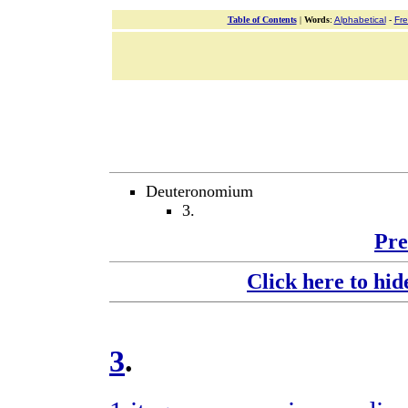
Table of Contents
|
Words
:
Alphabetical
-
Fr
Deuteronomium
3.
Pre
Click here to hid
3
.