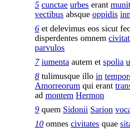
5
cunctae
urbes
erant
muni
vectibus
absque
oppidis
in
6
et
delevimus
eos sicut
fe
disperdentes
omnem
civita
parvulos
7
iumenta
autem et
spolia
8
tulimusque
illo
in
tempor
Amorreorum
qui erant
tran
ad
montem
Hermon
9
quem
Sidonii
Sarion
voc
10
omnes
civitates
quae
sit