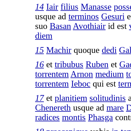
14
Iair
filius
Manasse
poss
usque ad
terminos
Gesuri
e
suo
Basan
Avothiair
id est
diem
15
Machir
quoque
dedi
Ga
16
et
tribubus
Ruben
et
Ga
torrentem
Arnon
medium
t
torrentem
Ieboc
qui est
ter
17
et
planitiem
solitudinis
a
Chenereth
usque ad
mare
D
radices
montis
Phasga
cont