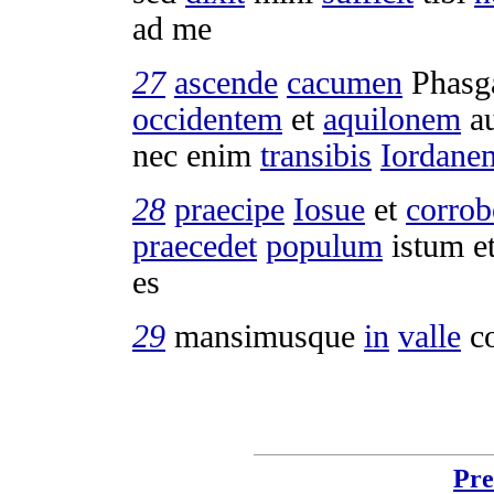
ad me
27
ascende
cacumen
Phasg
occidentem
et
aquilonem
a
nec enim
transibis
Iordane
28
praecipe
Iosue
et
corrob
praecedet
populum
istum e
es
29
mansimusque
in
valle
co
Pre