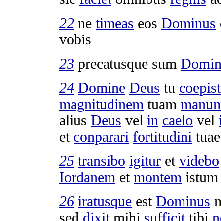
22
ne
timeas
eos
Dominus
vobis
23
precatusque
sum
Domi
24
Domine
Deus
tu
coepist
magnitudinem
tuam
manu
alius
Deus
vel
in
caelo
vel
et
conparari
fortitudini
tuae
25
transibo
igitur
et
videbo
Iordanem
et
montem
istu
26
iratusque
est
Dominus
m
sed
dixit
mihi
sufficit
tibi
n