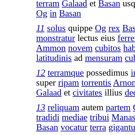
terram
Galaad
et
Basan
us
Og
in
Basan
11
solus
quippe
Og
rex
Ba
monstratur
lectus
eius
ferr
Ammon
novem
cubitos
ha
latitudinis
ad
mensuram
cub
12
terramque
possedimus
i
super
ripam
torrentis
Arno
Galaad
et
civitates
illius
de
13
reliquam
autem
partem
tradidi
mediae
tribui
Manas
Basan
vocatur
terra
gigant