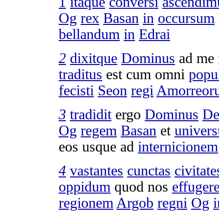
1
itaque
conversi
ascendim
Og
rex
Basan
in
occursum
bellandum
in
Edrai
2
dixitque
Dominus
ad me
traditus
est cum omni
popu
fecisti
Seon
regi
Amorreor
3
tradidit
ergo
Dominus
De
Og
regem
Basan
et
univer
eos usque ad
internicionem
4
vastantes
cunctas
civitate
oppidum
quod nos
effugere
regionem
Argob
regni
Og
i