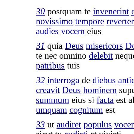
30
postquam te
invenerint
novissimo
tempore
reverter
audies
vocem
eius
31
quia
Deus
misericors
D
te nec omnino
delebit
nequ
patribus
tuis
32
interroga
de
diebus
anti
creavit
Deus
hominem
sup
summum
eius si
facta
est a
umquam
cognitum
est
33
ut
audiret
populus
voce