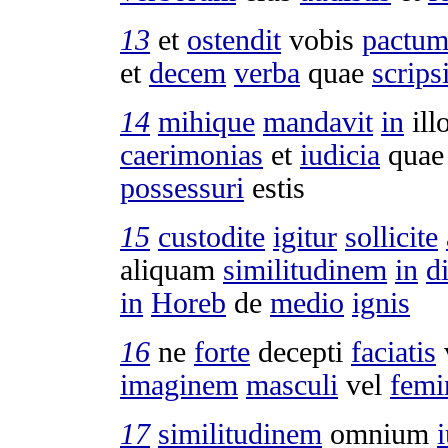
13
et
ostendit
vobis
pactu
et
decem
verba
quae
scripsi
14
mihique
mandavit
in
ill
caerimonias
et
iudicia
qua
possessuri
estis
15
custodite
igitur
sollicite
aliquam
similitudinem
in
d
in
Horeb
de
medio
ignis
16
ne
forte
decepti
faciatis
imaginem
masculi
vel
femi
17
similitudinem
omnium