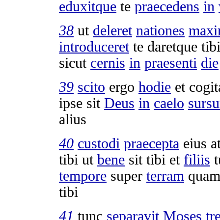
eduxitque
te
praecedens
in
38
ut
deleret
nationes
maxi
introduceret
te
daretque
tib
sicut
cernis
in
praesenti
die
39
scito
ergo
hodie
et
cogit
ipse sit
Deus
in
caelo
surs
alius
40
custodi
praecepta
eius a
tibi ut
bene
sit tibi et
filiis
t
tempore
super
terram
qua
tibi
41
tunc
separavit
Moses
tr