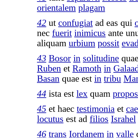
orientalem
plagam
42
ut
confugiat
ad eas qui
nec
fuerit
inimicus
ante un
aliquam
urbium
possit
evad
43
Bosor
in
solitudine
qua
Ruben
et
Ramoth
in
Galaa
Basan
quae est
in
tribu
Man
44
ista est
lex
quam
propos
45
et haec
testimonia
et
ca
locutus
est ad
filios
Israhel
46
trans
Iordanem
in
valle