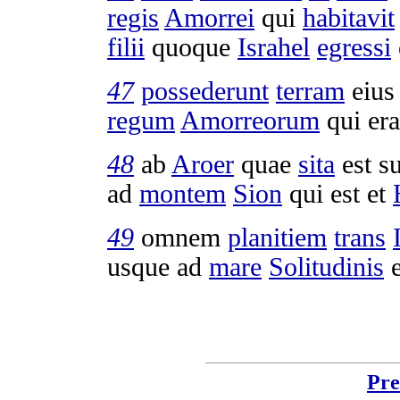
regis
Amorrei
qui
habitavit
filii
quoque
Israhel
egressi
47
possederunt
terram
eius
regum
Amorreorum
qui er
48
ab
Aroer
quae
sita
est s
ad
montem
Sion
qui est et
49
omnem
planitiem
trans
usque ad
mare
Solitudinis
e
Pre