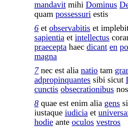
mandavit
mihi
Dominus
D
quam
possessuri
estis
6
et
observabitis
et
implebit
sapientia
et
intellectus
cor
praecepta
haec
dicant
en
po
magna
7
nec est alia
natio
tam
gra
adpropinquantes
sibi sicut
cunctis
obsecrationibus
nos
8
quae est enim alia
gens
s
iustaque
iudicia
et
univers
hodie
ante
oculos
vestros