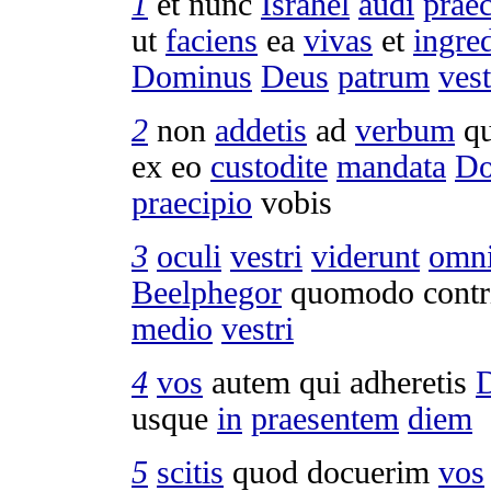
1
et nunc
Israhel
audi
prae
ut
faciens
ea
vivas
et
ingre
Dominus
Deus
patrum
ves
2
non
addetis
ad
verbum
qu
ex eo
custodite
mandata
Do
praecipio
vobis
3
oculi
vestri
viderunt
omn
Beelphegor
quomodo
contr
medio
vestri
4
vos
autem qui
adheretis
usque
in
praesentem
diem
5
scitis
quod
docuerim
vos