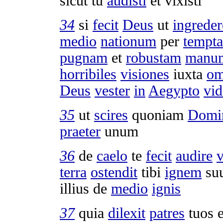
sicut tu
audisti
et
vixisti
34
si
fecit
Deus
ut
ingreder
medio
nationum
per
tempta
pugnam
et
robustam
manu
horribiles
visiones
iuxta
om
Deus
vester
in
Aegypto
vid
35
ut
scires
quoniam
Domi
praeter
unum
36
de
caelo
te
fecit
audire
terra
ostendit
tibi
ignem
su
illius de
medio
ignis
37
quia
dilexit
patres
tuos 