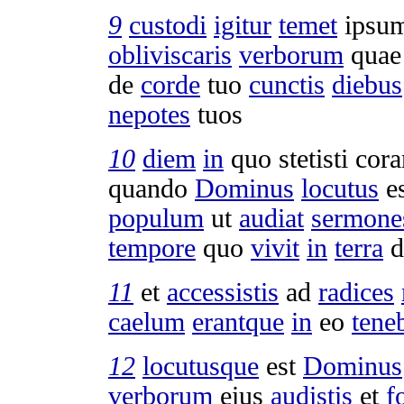
9
custodi
igitur
temet
ipsum
obliviscaris
verborum
qua
de
corde
tuo
cunctis
diebus
nepotes
tuos
10
diem
in
quo
stetisti
cor
quando
Dominus
locutus
es
populum
ut
audiat
sermone
tempore
quo
vivit
in
terra
d
11
et
accessistis
ad
radices
caelum
erantque
in
eo
tene
12
locutusque
est
Dominus
verborum
eius
audistis
et
f