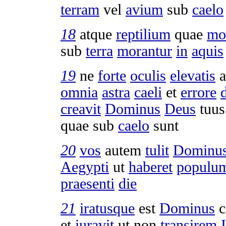
terram
vel
avium
sub
caelo
18
atque
reptilium
quae
mo
sub
terra
morantur
in
aquis
19
ne
forte
oculis
elevatis
omnia
astra
caeli
et
errore
creavit
Dominus
Deus
tuu
quae sub
caelo
sunt
20
vos
autem
tulit
Dominu
Aegypti
ut
haberet
populu
praesenti
die
21
iratusque
est
Dominus
c
et
iuravit
ut non
transirem