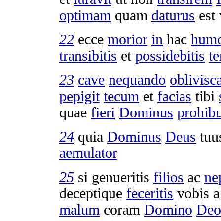
optimam
quam
daturus
est 
22
ecce
morior
in
hac
hum
transibitis
et
possidebitis
t
23
cave
nequando
oblivisca
pepigit
tecum
et
facias
tibi
quae
fieri
Dominus
prohibu
24
quia
Dominus
Deus
tuu
aemulator
25
si
genueritis
filios
ac
ne
deceptique
feceritis
vobis 
malum
coram
Domino
Deo