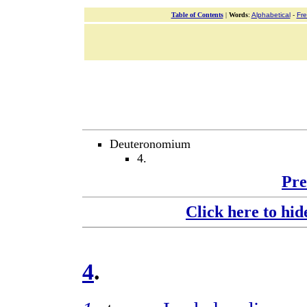
Table of Contents
|
Words
:
Alphabetical
-
Fr
Deuteronomium
4.
Pre
Click here to hid
4
.