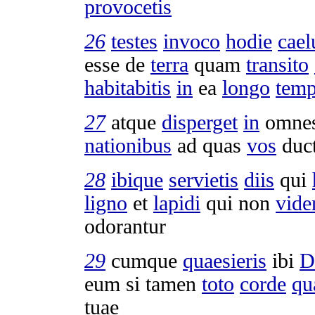
provocetis
26
testes
invoco
hodie
cae
esse de
terra
quam
transito
habitabitis
in
ea
longo
temp
27
atque
disperget
in
omne
nationibus
ad quas
vos
duc
28
ibique
servietis
diis
qui
ligno
et
lapidi
qui non
vide
odorantur
29
cumque
quaesieris
ibi
D
eum si tamen
toto
corde
qu
tuae