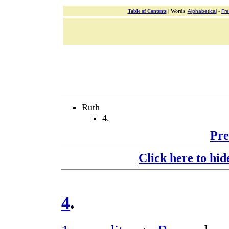
Table of Contents
|
Words
:
Alphabetical
-
Fr
Ruth
4.
Pre
Click here to hid
4
.