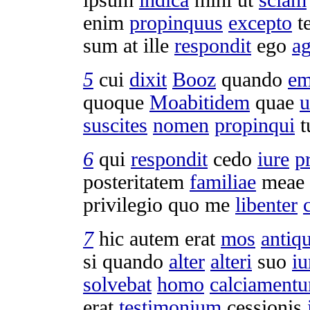
enim
propinquus
excepto
t
sum at ille
respondit
ego
a
5
cui
dixit
Booz
quando
em
quoque
Moabitidem
quae
u
suscites
nomen
propinqui
t
6
qui
respondit
cedo
iure
p
posteritatem
familiae
meae
privilegio
quo me
libenter
7
hic autem erat
mos
antiqu
si quando
alter
alteri
suo
iu
solvebat
homo
calciament
erat
testimonium
cessionis