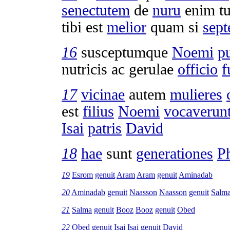
senectutem
de
nuru
enim t
tibi est
melior
quam si
sep
16
susceptumque
Noemi
p
nutricis
ac
gerulae
officio
f
17
vicinae
autem
mulieres
est
filius
Noemi
vocaverun
Isai
patris
David
18
hae
sunt
generationes
P
19
Esrom
genuit
Aram
Aram
genuit
Aminadab
20
Aminadab
genuit
Naasson
Naasson
genuit
Salm
21
Salma
genuit
Booz
Booz
genuit
Obed
22
Obed
genuit
Isai
Isai
genuit
David