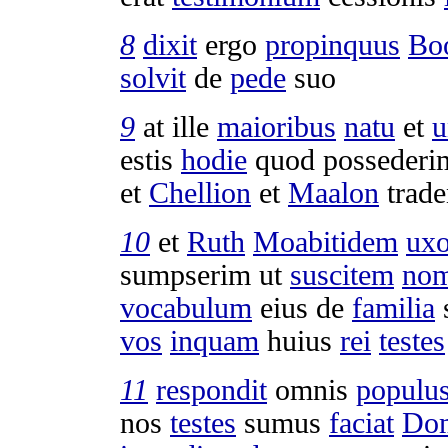
8
dixit
ergo
propinquus
Bo
solvit
de
pede
suo
9
at ille
maioribus
natu
et
u
estis
hodie
quod
possederi
et
Chellion
et
Maalon
trade
10
et
Ruth
Moabitidem
ux
sumpserim
ut
suscitem
no
vocabulum
eius de
familia
vos
inquam
huius
rei
testes
11
respondit
omnis
populu
nos
testes
sumus
faciat
Do