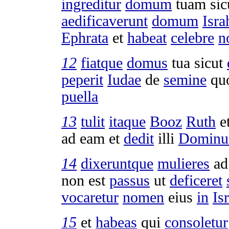
ingreditur
domum
tuam sic
aedificaverunt
domum
Isra
Ephrata
et
habeat
celebre
n
12
fiatque
domus
tua sicut
peperit
Iudae
de
semine
qu
puella
13
tulit
itaque
Booz
Ruth
e
ad eam et
dedit
illi
Dominu
14
dixeruntque
mulieres
a
non est
passus
ut
deficeret
vocaretur
nomen
eius
in
Is
15
et
habeas
qui
consoletur