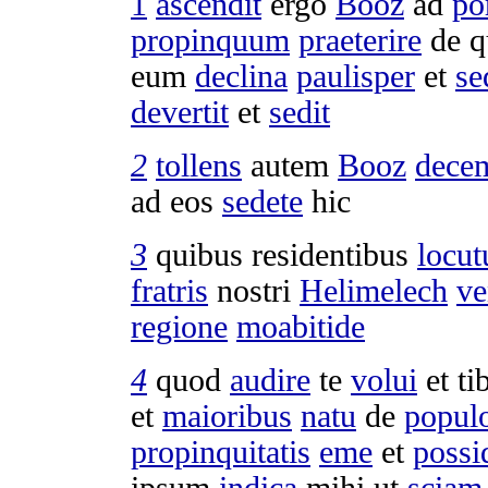
1
ascendit
ergo
Booz
ad
po
propinquum
praeterire
de q
eum
declina
paulisper
et
se
devertit
et
sedit
2
tollens
autem
Booz
dece
ad eos
sedete
hic
3
quibus
residentibus
locut
fratris
nostri
Helimelech
ve
regione
moabitide
4
quod
audire
te
volui
et ti
et
maioribus
natu
de
popul
propinquitatis
eme
et
possi
ipsum
indica
mihi ut
sciam