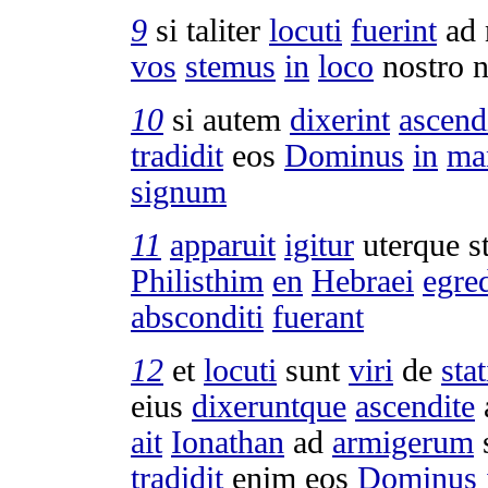
9
si taliter
locuti
fuerint
ad 
vos
stemus
in
loco
nostro 
10
si autem
dixerint
ascend
tradidit
eos
Dominus
in
ma
signum
11
apparuit
igitur
uterque
s
Philisthim
en
Hebraei
egre
absconditi
fuerant
12
et
locuti
sunt
viri
de
sta
eius
dixeruntque
ascendite
ait
Ionathan
ad
armigerum
tradidit
enim eos
Dominus