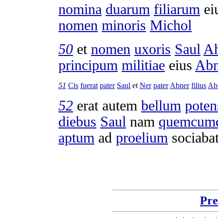
nomina
duarum
filiarum
ei
nomen
minoris
Michol
50
et
nomen
uxoris
Saul
A
principum
militiae
eius
Abn
51
Cis
fuerat
pater
Saul
et
Ner
pater
Abner
filius
Ab
52
erat autem
bellum
poten
diebus
Saul
nam
quemcum
aptum
ad
proelium
sociaba
Pre