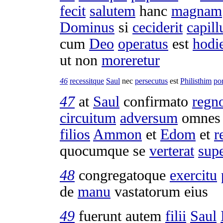
fecit
salutem
hanc
magnam
Dominus
si
ceciderit
capill
cum
Deo
operatus
est
hodi
ut non
moreretur
46
recessitque
Saul
nec
persecutus
est
Philisthim
po
47
at
Saul
confirmato
regn
circuitum
adversum
omne
filios
Ammon
et
Edom
et
r
quocumque se
verterat
sup
48
congregatoque
exercitu
de
manu
vastatorum
eius
49
fuerunt autem
filii
Saul