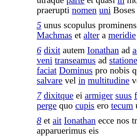
praerupti
nomen
uni
Boses
5
unus
scopulus
prominens
Machmas
et
alter
a
meridie
6
dixit
autem
Ionathan
ad
a
veni
transeamus
ad
station
faciat
Dominus
pro nobis q
salvare
vel
in
multitudine
v
7
dixitque
ei
armiger
suus
perge
quo
cupis
ero
tecum
8
et
ait
Ionathan
ecce nos
t
apparuerimus
eis