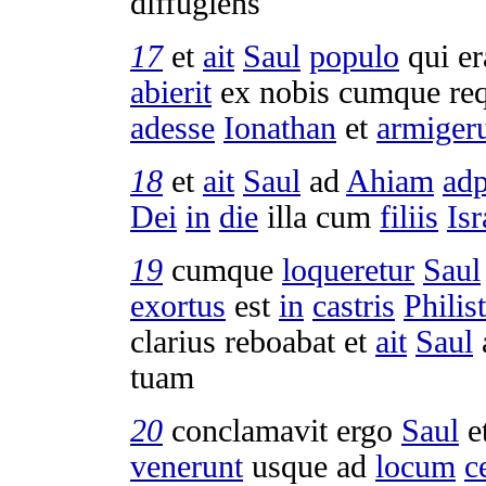
diffugiens
17
et
ait
Saul
populo
qui e
abierit
ex nobis cumque
re
adesse
Ionathan
et
armige
18
et
ait
Saul
ad
Ahiam
adp
Dei
in
die
illa cum
filiis
Isr
19
cumque
loqueretur
Saul
exortus
est
in
castris
Philis
clarius
reboabat
et
ait
Saul
tuam
20
conclamavit
ergo
Saul
e
venerunt
usque ad
locum
c