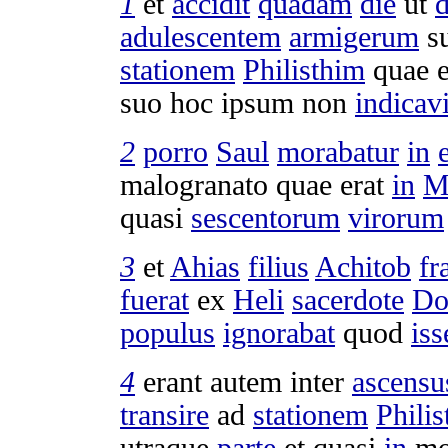
1
et
accidit
quadam
die
ut
d
adulescentem
armigerum
s
stationem
Philisthim
quae 
suo hoc ipsum non
indicavi
2
porro
Saul
morabatur
in
malogranato
quae erat
in
M
quasi
sescentorum
virorum
3
et
Ahias
filius
Achitob
fr
fuerat
ex
Heli
sacerdote
Do
populus
ignorabat
quod
iss
4
erant autem inter
ascensu
transire
ad
stationem
Phili
utraque
parte
et quasi
in
m