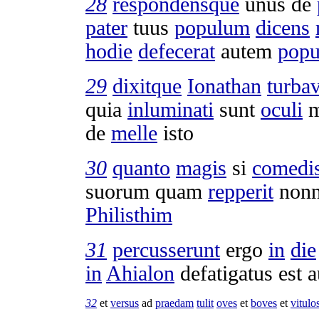
28
respondensque
unus de
pater
tuus
populum
dicens
hodie
defecerat
autem
popu
29
dixitque
Ionathan
turbav
quia
inluminati
sunt
oculi
m
de
melle
isto
30
quanto
magis
si
comedis
suorum quam
repperit
non
Philisthim
31
percusserunt
ergo
in
die
in
Ahialon
defatigatus
est 
32
et
versus
ad
praedam
tulit
oves
et
boves
et
vitulo