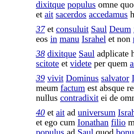
dixitque
populus
omne qu
et
ait
sacerdos
accedamus
h
37
et
consuluit
Saul
Deum
eos
in
manu
Israhel
et non
38
dixitque
Saul
adplicate
scitote
et
videte
per quem
a
39
vivit
Dominus
salvator
meum
factum
est absque
re
nullus
contradixit
ei de om
40
et
ait
ad
universum
Isra
et ego cum
Ionathan
filio
m
populus
ad
Saul
quod
bon