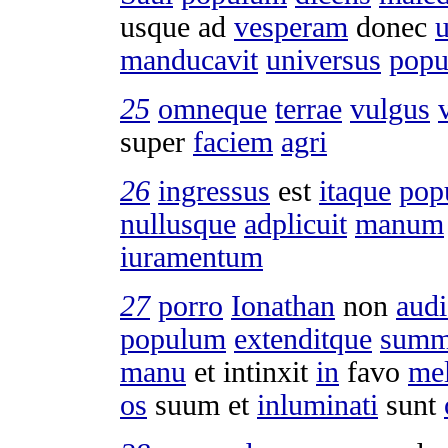
usque ad
vesperam
donec
u
manducavit
universus
popu
25
omneque
terrae
vulgus
super
faciem
agri
26
ingressus
est
itaque
pop
nullusque
adplicuit
manum
iuramentum
27
porro
Ionathan
non
audi
populum
extenditque
summ
manu
et
intinxit
in
favo
mel
os
suum et
inluminati
sunt