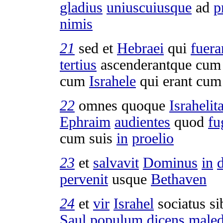
gladius
uniuscuiusque
ad
p
nimis
21
sed et
Hebraei
qui
fuera
tertius
ascenderantque
cum 
cum
Israhele
qui erant cu
22
omnes quoque
Israhelit
Ephraim
audientes
quod
fu
cum suis
in
proelio
23
et
salvavit
Dominus
in
d
pervenit
usque
Bethaven
24
et
vir
Israhel
sociatus
si
Saul
populum
dicens
maled