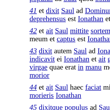
41
et
dixit
Saul
ad
Domin
deprehensus
est
Ionathan
e
42
et
ait
Saul
mittite
sorte
meum et
captus
est
Ionatha
43
dixit
autem
Saul
ad
Ion
indicavit
ei
Ionathan
et
ait
virgae
quae erat
in
manu
m
morior
44
et
ait
Saul
haec
faciat
mi
morieris
Ionathan
45
dixitque
populus
ad
Sau