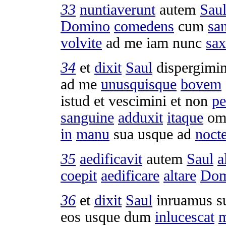
33
nuntiaverunt
autem
Sau
Domino
comedens
cum
sa
volvite
ad me iam nunc
sa
34
et
dixit
Saul
dispergimin
ad me
unusquisque
bovem
istud et
vescimini
et non
pe
sanguine
adduxit
itaque
om
in
manu
sua usque ad
noct
35
aedificavit
autem
Saul
a
coepit
aedificare
altare
Dom
36
et
dixit
Saul
inruamus
s
eos usque dum
inlucescat