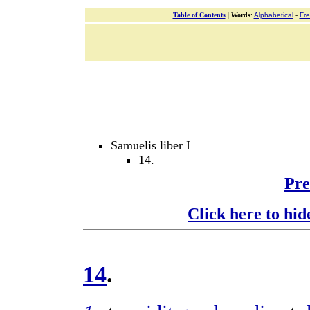
Table of Contents
|
Words
:
Alphabetical
-
Fr
Samuelis liber I
14.
Pre
Click here to hid
14
.