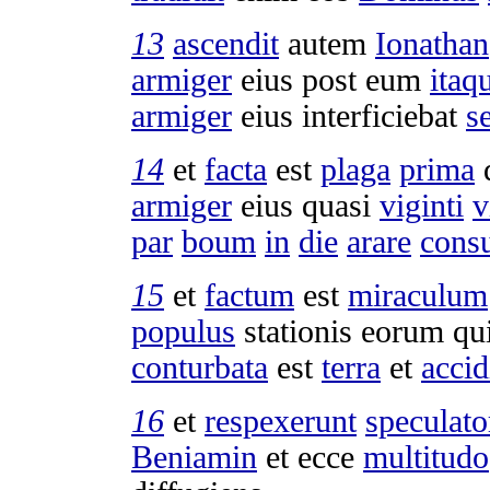
13
ascendit
autem
Ionathan
armiger
eius post eum
itaq
armiger
eius
interficiebat
s
14
et
facta
est
plaga
prima
armiger
eius quasi
viginti
v
par
boum
in
die
arare
consu
15
et
factum
est
miraculum
populus
stationis
eorum qu
conturbata
est
terra
et
accid
16
et
respexerunt
speculato
Beniamin
et ecce
multitudo