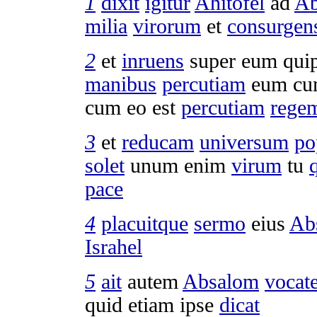
1
dixit
igitur
Ahitofel
ad
Ab
milia
virorum
et
consurgen
2
et
inruens
super eum qui
manibus
percutiam
eum c
cum eo est
percutiam
rege
3
et
reducam
universum
po
solet
unum enim
virum
tu
pace
4
placuitque
sermo
eius
Ab
Israhel
5
ait
autem
Absalom
vocat
quid etiam ipse
dicat