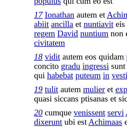
populus
qui cum eo est
17
Ionathan
autem et
Achi
abiit
ancilla
et
nuntiavit
eis 
regem
David
nuntium
non 
civitatem
18
vidit
autem eos quidam
concito
gradu
ingressi
sun
qui
habebat
puteum
in
vest
19
tulit
autem
mulier
et
exp
quasi
siccans
ptisanas
et si
20
cumque
venissent
servi
dixerunt
ubi est
Achimaas