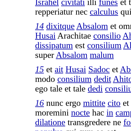
Israhel
civitati
illi
funes
et
repperiatur
nec
calculus
qui
14
dixitque
Absalom
et om
Husai
Arachitae
consilio
Ah
dissipatum
est
consilium
Ah
super
Absalom
malum
15
et
ait
Husai
Sadoc
et
Ab
modo
consilium
dedit
Ahito
ego tale et tale
dedi
consil
16
nunc ergo
mittite
cito
e
moremini
nocte
hac
in
camp
dilatione
transgredere
ne
fo