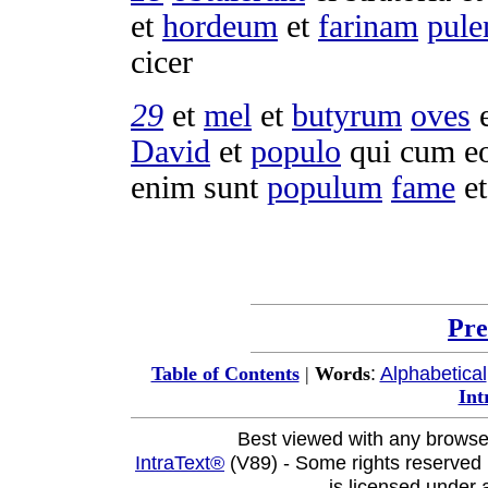
et
hordeum
et
farinam
pule
cicer
29
et
mel
et
butyrum
oves
David
et
populo
qui cum eo
enim sunt
populum
fame
e
Pre
:
Alphabetical
Table of Contents
|
Words
Int
Best viewed with any browse
IntraText®
(V89) - Some rights reserved
is licensed under