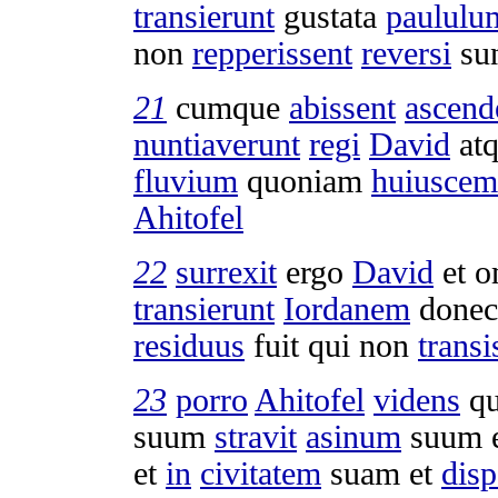
transierunt
gustata
paululu
non
repperissent
reversi
su
21
cumque
abissent
ascend
nuntiaverunt
regi
David
at
fluvium
quoniam
huiuscem
Ahitofel
22
surrexit
ergo
David
et 
transierunt
Iordanem
done
residuus
fuit qui non
transi
23
porro
Ahitofel
videns
qu
suum
stravit
asinum
suum 
et
in
civitatem
suam et
disp