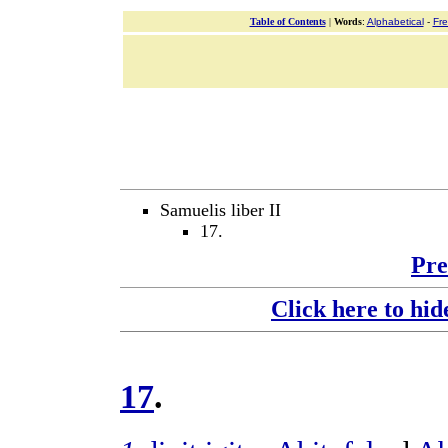
Table of Contents
|
Words
:
Alphabetical
-
Fr
Samuelis liber II
17.
Pre
Click here to hid
17
.