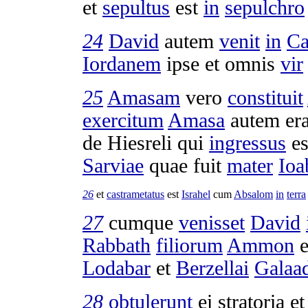
et
sepultus
est
in
sepulchro
24
David
autem
venit
in
Ca
Iordanem
ipse et omnis
vir
25
Amasam
vero
constituit
exercitum
Amasa
autem er
de
Hiesreli
qui
ingressus
es
Sarviae
quae fuit
mater
Ioa
26
et
castrametatus
est
Israhel
cum
Absalom
in
terra
27
cumque
venisset
David
Rabbath
filiorum
Ammon
e
Lodabar
et
Berzellai
Galaad
28
obtulerunt
ei
stratoria
e