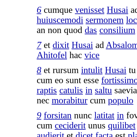
6
cumque
venisset
Husai
a
huiuscemodi
sermonem
lo
an non quod
das
consilium
7
et
dixit
Husai
ad
Absalo
Ahitofel
hac
vice
8
et rursum
intulit
Husai
t
cum eo sunt esse
fortissim
raptis
catulis
in
saltu
saevia
nec
morabitur
cum
populo
9
forsitan
nunc
latitat
in
fo
cum
ceciderit
unus
quilibet
audierit
et
dicet
facta
est
pl