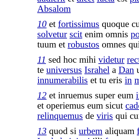
Absalom
10
et
fortissimus
quoque c
solvetur
scit
enim omnis
p
tuum et
robustos
omnes qui
11
sed hoc mihi
videtur
re
te
universus
Israhel
a
Dan
innumerabilis
et tu eris
in
m
12
et
inruemus
super eum
et
operiemus
eum sicut
cad
relinquemus
de
viris
qui cu
13
quod si
urbem
aliquam