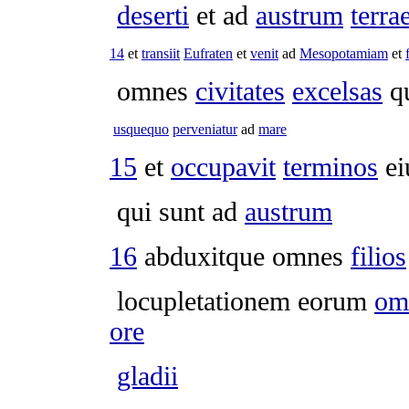
deserti
et ad
austrum
terra
14
et
transiit
Eufraten
et
venit
ad
Mesopotamiam
et
omnes
civitates
excelsas
qu
usquequo
perveniatur
ad
mare
15
et
occupavit
terminos
ei
qui sunt ad
austrum
16
abduxitque
omnes
filios
locupletationem
eorum
om
ore
gladii