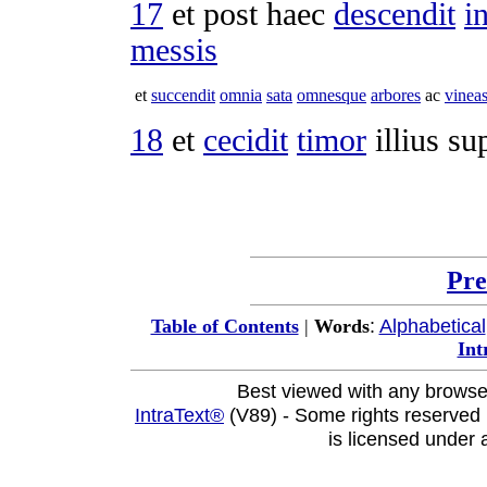
17
et post haec
descendit
i
messis
et
succendit
omnia
sata
omnesque
arbores
ac
vinea
18
et
cecidit
timor
illius s
Pre
:
Alphabetical
Table of Contents
|
Words
Int
Best viewed with any browse
IntraText®
(V89) - Some rights reserved
is licensed under