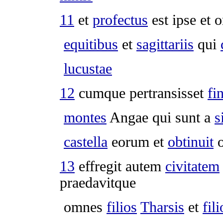
11
et
profectus
est ipse et
equitibus
et
sagittariis
qui
lucustae
12
cumque
pertransisset
fi
montes
Angae
qui sunt a
s
castella
eorum et
obtinuit
13
effregit
autem
civitatem
praedavitque
omnes
filios
Tharsis
et
fili