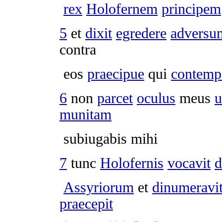
rex
Holofernem
principem
5
et
dixit
egredere
adversu
contra
eos
praecipue
qui
contemp
6
non
parcet
oculus
meus
u
munitam
subiugabis
mihi
7
tunc
Holofernis
vocavit
d
Assyriorum
et
dinumeravi
praecepit