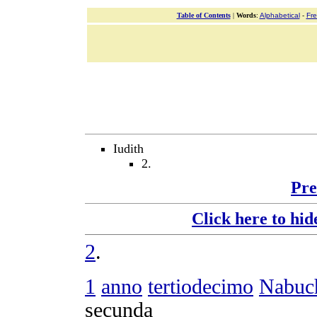
Table of Contents
|
Words
:
Alphabetical
-
Fr
Iudith
2.
Pre
Click here to hid
2
.
1
anno
tertiodecimo
Nabuc
secunda