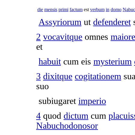
die
mensis
primi
factum
est
verbum
in
domo
Nabuc
Assyriorum
ut
defenderet
2
vocavitque
omnes
maiore
et
habuit
cum eis
mysterium
3
dixitque
cogitationem
su
suo
subiugaret
imperio
4
quod
dictum
cum
placuis
Nabuchodonosor