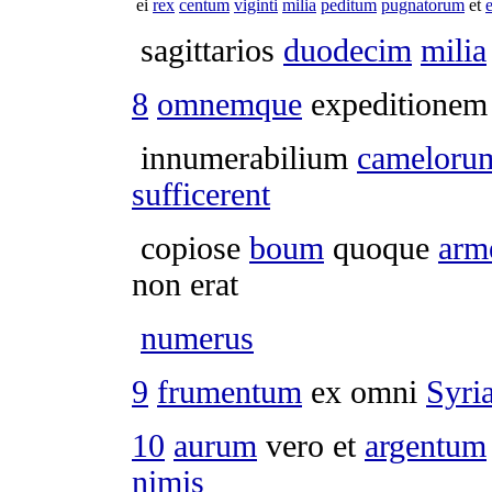
ei
rex
centum
viginti
milia
peditum
pugnatorum
et
sagittarios
duodecim
milia
8
omnemque
expeditionem
innumerabilium
cameloru
sufficerent
copiose
boum
quoque
arm
non erat
numerus
9
frumentum
ex omni
Syri
10
aurum
vero et
argentum
nimis