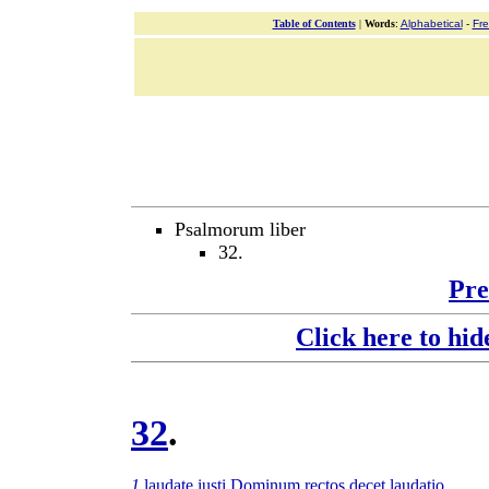
Table of Contents
|
Words
:
Alphabetical
-
Fr
Psalmorum liber
32.
Pre
Click here to hid
32
.
1
laudate
iusti
Dominum
rectos
decet
laudatio