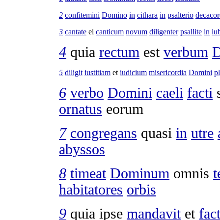
2
confitemini
Domino
in
cithara
in
psalterio
decaco
3
cantate
ei
canticum
novum
diligenter
psallite
in
iu
4
quia
rectum
est
verbum
D
5
diligit
iustitiam
et
iudicium
misericordia
Domini
p
6
verbo
Domini
caeli
facti
s
ornatus
eorum
7
congregans
quasi
in
utre
abyssos
8
timeat
Dominum
omnis
t
habitatores
orbis
9
quia ipse
mandavit
et
fac