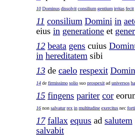
10
Dominus
dissolvit
consilium
gentium
irritas
fecit
11
consilium
Domini
in
ae
eius
in
generatione
et
gener
12
beata
gens
cuius
Domin
in
hereditatem
sibi
13
de
caelo
respexit
Domin
14
de
firmissimo
solio
suo
prospexit
ad
universos
ha
15
fingens
pariter
cor
eor
16
non
salvatur
rex
in
multitudine
exercitus
nec
fort
17
fallax
equus
ad
salutem
salvabit