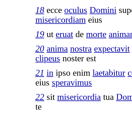
18
ecce
oculus
Domini
sup
misericordiam
eius
19
ut
eruat
de
morte
anim
20
anima
nostra
expectavit
clipeus
noster est
21
in
ipso enim
laetabitur
c
eius
speravimus
22
sit
misericordia
tua
Dom
te