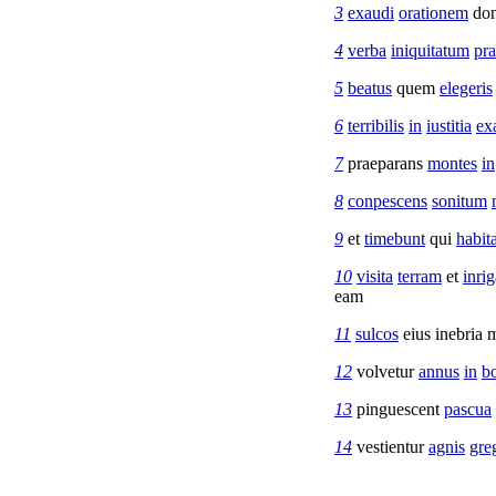
3
exaudi
orationem
don
4
verba
iniquitatum
pra
5
beatus
quem
elegeris
6
terribilis
in
iustitia
ex
7
praeparans
montes
in
8
conpescens
sonitum
9
et
timebunt
qui
habit
10
visita
terram
et
inrig
eam
11
sulcos
eius
inebria
m
12
volvetur
annus
in
bo
13
pinguescent
pascua
14
vestientur
agnis
gre