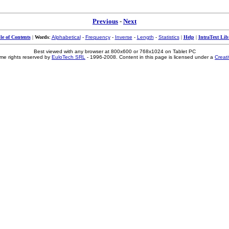
Previous
-
Next
le of Contents
|
Words
:
Alphabetical
-
Frequency
-
Inverse
-
Length
-
Statistics
|
Help
|
IntraText Lib
Best viewed with any browser at 800x600 or 768x1024 on Tablet PC
me rights reserved by
EuloTech SRL
- 1996-2008. Content in this page is licensed under a
Creat