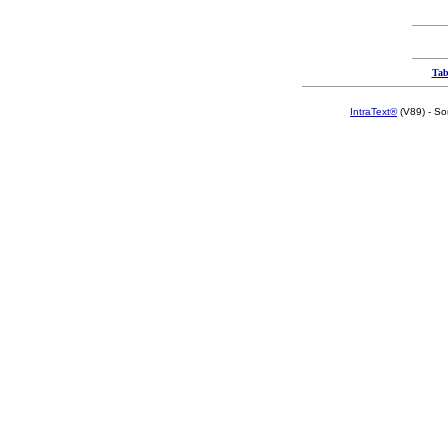
Tab
IntraText®
(V89) - So