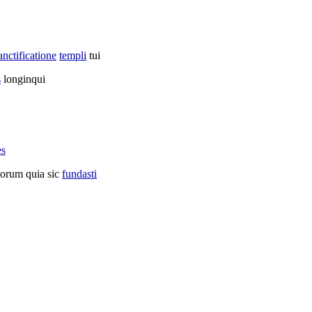
anctificatione
templi
tui
s
longinqui
es
orum quia sic
fundasti