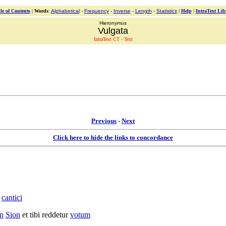
le of Contents
|
Words
:
Alphabetical
-
Frequency
-
Inverse
-
Length
-
Statistics
|
Help
|
IntraText Lib
Hieronymus
Vulgata
IntraText CT - Text
Previous
-
Next
Click here to hide the links to concordance
cantici
in
Sion
et tibi
reddetur
votum