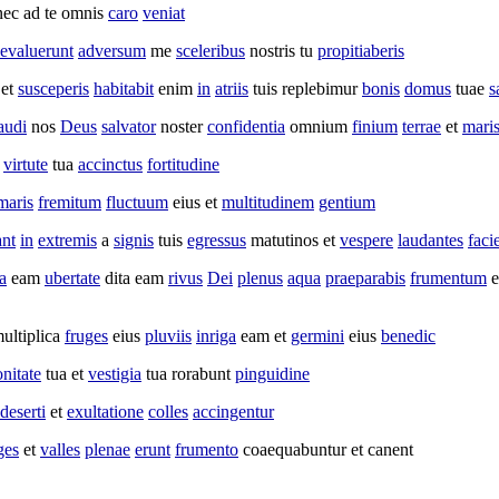
ec ad te omnis
caro
veniat
evaluerunt
adversum
me
sceleribus
nostris tu
propitiaberis
et
susceperis
habitabit
enim
in
atriis
tuis
replebimur
bonis
domus
tuae
s
audi
nos
Deus
salvator
noster
confidentia
omnium
finium
terrae
et
mari
virtute
tua
accinctus
fortitudine
maris
fremitum
fluctuum
eius et
multitudinem
gentium
ant
in
extremis
a
signis
tuis
egressus
matutinos
et
vespere
laudantes
faci
a
eam
ubertate
dita
eam
rivus
Dei
plenus
aqua
praeparabis
frumentum
e
ultiplica
fruges
eius
pluviis
inriga
eam et
germini
eius
benedic
nitate
tua et
vestigia
tua
rorabunt
pinguidine
deserti
et
exultatione
colles
accingentur
ges
et
valles
plenae
erunt
frumento
coaequabuntur
et
canent