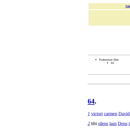
Tab
Psalmorum liber
64.
64
.
1
victori
carmen
David
2
tibi
silens
laus
Deus