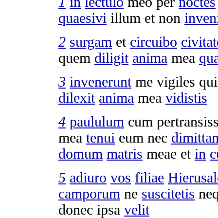
1
in
lectulo
meo per
noctes
quaesivi
illum et non
inven
2
surgam
et
circuibo
civita
quem
diligit
anima
mea
qua
3
invenerunt
me
vigiles
qu
dilexit
anima
mea
vidistis
4
paululum
cum
pertransi
mea
tenui
eum nec
dimitta
domum
matris
meae et
in
c
5
adiuro
vos
filiae
Hierusa
camporum
ne
suscitetis
ne
donec ipsa
velit