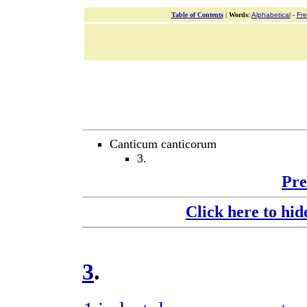
Table of Contents
|
Words
:
Alphabetical
-
Fr
Canticum canticorum
3.
Pre
Click here to hid
3
.