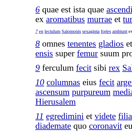
6
quae est ista quae
ascendi
ex
aromatibus
murrae
et
tu
7
en
lectulum
Salomonis
sexaginta
fortes
ambiunt
e
8
omnes
tenentes
gladios
e
ensis
super
femur
suum pr
9
ferculum
fecit
sibi
rex
Sa
10
columnas
eius
fecit
arge
ascensum
purpureum
medi
Hierusalem
11
egredimini
et
videte
fili
diademate
quo
coronavit
e