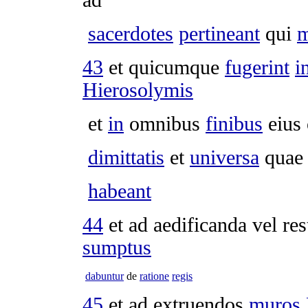
ad
sacerdotes
pertineant
qui
m
43
et quicumque
fugerint
i
Hierosolymis
et
in
omnibus
finibus
eius
dimittatis
et
universa
quae 
habeant
44
et ad
aedificanda
vel
re
sumptus
dabuntur
de
ratione
regis
45
et ad
extruendos
muros