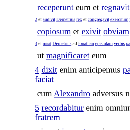
receperunt
eum et
regnavit
2
et
audivit
Demetrius
rex
et
congregavit
exercitum
copiosum
et
exivit
obviam
3
et
misit
Demetrius
ad
Ionathan
epistulam
verbis
pa
ut
magnificaret
eum
4
dixit
enim
anticipemus
p
faciat
cum
Alexandro
adversus n
5
recordabitur
enim omniu
fratrem