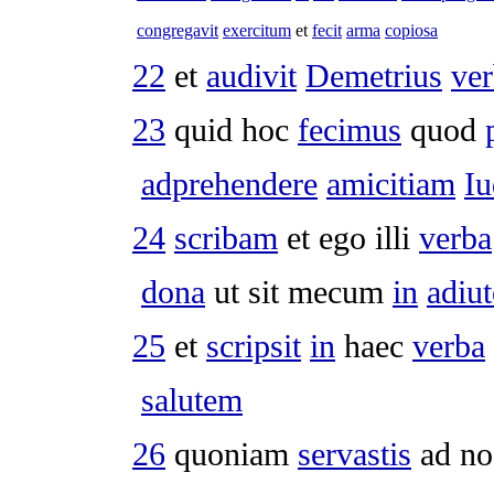
congregavit
exercitum
et
fecit
arma
copiosa
22
et
audivit
Demetrius
ve
23
quid hoc
fecimus
quod
adprehendere
amicitiam
I
24
scribam
et ego illi
verba
dona
ut sit mecum
in
adiut
25
et
scripsit
in
haec
verba
salutem
26
quoniam
servastis
ad n