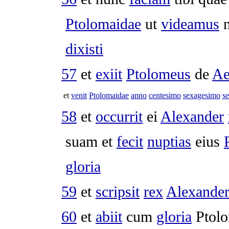
Ptolomaidae
ut
videamus
dixisti
57
et
exiit
Ptolomeus
de
Ae
et
venit
Ptolomaidae
anno
centesimo
sexagesimo
s
58
et
occurrit
ei
Alexander
suam et
fecit
nuptias
eius
gloria
59
et
scripsit
rex
Alexande
60
et
abiit
cum
gloria
Ptol