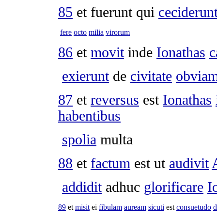
85
et fuerunt qui
ceciderun
fere
octo
milia
virorum
86
et
movit
inde
Ionathas
c
exierunt
de
civitate
obvia
87
et
reversus
est
Ionathas
habentibus
spolia
multa
88
et
factum
est ut
audivit
addidit
adhuc
glorificare
I
89
et
misit
ei
fibulam
auream
sicuti
est
consuetudo
d