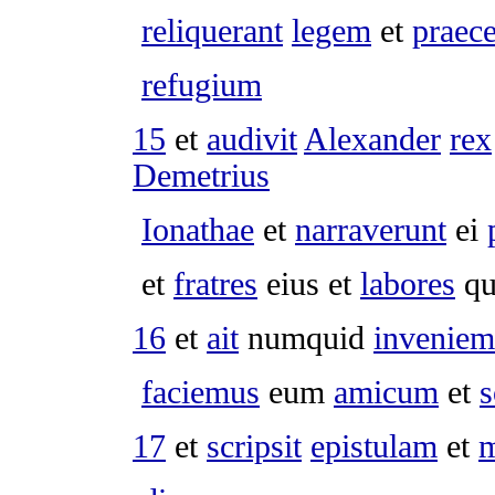
reliquerant
legem
et
praec
refugium
15
et
audivit
Alexander
rex
Demetrius
Ionathae
et
narraverunt
ei
et
fratres
eius et
labores
q
16
et
ait
numquid
inveniem
faciemus
eum
amicum
et
17
et
scripsit
epistulam
et
m