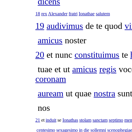
dicens
18
rex
Alexander
fratri
Ionathae
salutem
19
audivimus
de te quod
vi
amicus
noster
20
et nunc
constituimus
te
tuae et ut
amicus
regis
voc
coronam
auream
ut quae
nostra
sun
nos
21
et
induit
se
Ionathas
stolam
sanctam
septimo
men
centesimo
sexagesimo
in
die
sollemni
scenophegia