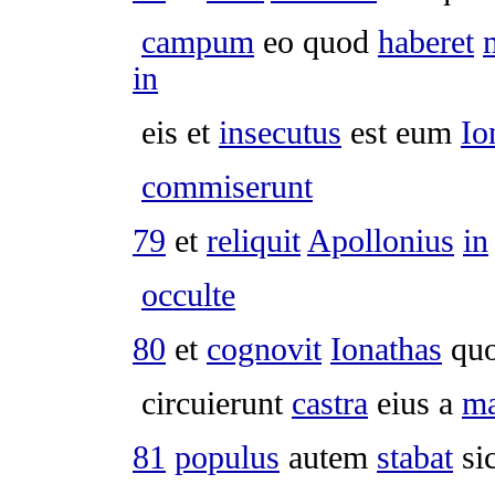
campum
eo quod
haberet
in
eis et
insecutus
est eum
Io
commiserunt
79
et
reliquit
Apollonius
in
occulte
80
et
cognovit
Ionathas
quo
circuierunt
castra
eius a
m
81
populus
autem
stabat
si