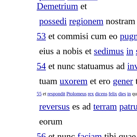
Demetrium
et
possedi
regionem
nostram
53
et
commisi
cum eo
pug
eius a nobis et
sedimus
in
54
et nunc
statuamus
ad
in
tuam
uxorem
et ero
gener
t
55
et
respondit
Ptolomeus
rex
dicens
felix
dies
in
qu
reversus
es ad
terram
patr
eorum
56
et nunc
faciam
tibi qua