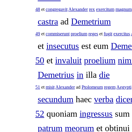
48
et
congregavit
Alexander
rex
exercitum
magnum
castra
ad
Demetrium
49
et
commiserunt
proelium
reges
et
fugit
exercitus
et
insecutus
est eum
Demet
50
et
invaluit
proelium
nim
Demetrius
in
illa
die
51
et
misit
Alexander
ad
Ptolomeum
regem
Aegypti
secundum
haec
verba
dice
52
quoniam
ingressus
sum
patrum
meorum
et
obtinui