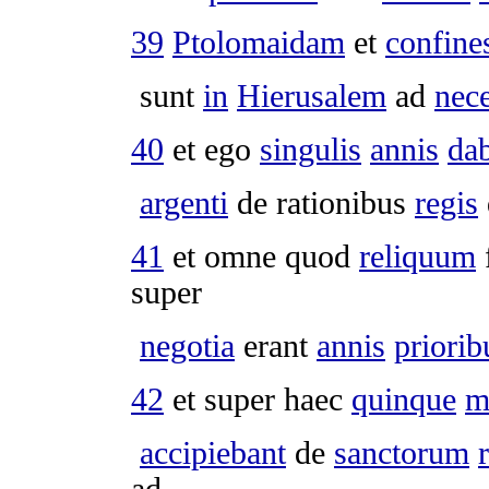
39
Ptolomaidam
et
confine
sunt
in
Hierusalem
ad
nece
40
et ego
singulis
annis
da
argenti
de
rationibus
regis
41
et omne quod
reliquum
super
negotia
erant
annis
priorib
42
et super haec
quinque
m
accipiebant
de
sanctorum