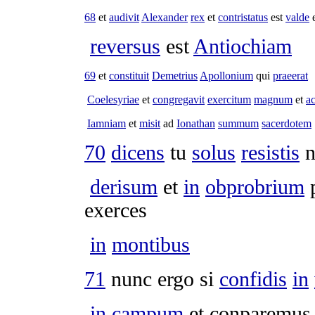
68
et
audivit
Alexander
rex
et
contristatus
est
valde
e
reversus
est
Antiochiam
69
et
constituit
Demetrius
Apollonium
qui
praeerat
Coelesyriae
et
congregavit
exercitum
magnum
et
ac
Iamniam
et
misit
ad
Ionathan
summum
sacerdotem
70
dicens
tu
solus
resistis
n
derisum
et
in
obprobrium
p
exerces
in
montibus
71
nunc ergo si
confidis
in
in
campum
et
conparemus