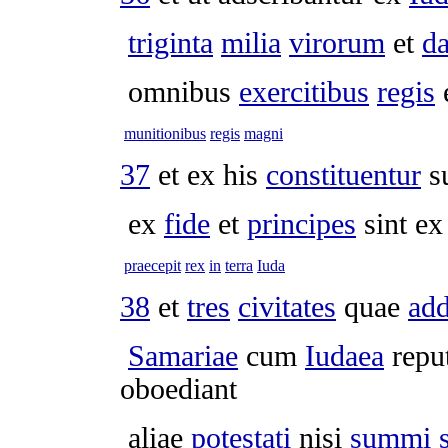
triginta
milia
virorum
et
d
omnibus
exercitibus
regis
e
munitionibus
regis
magni
37
et ex his
constituentur
s
ex
fide
et
principes
sint ex
praecepit
rex
in
terra
Iuda
38
et
tres
civitates
quae
add
Samariae
cum
Iudaea
repu
oboediant
aliae
potestati
nisi
summi