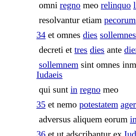
omni
regno
meo
relinquo
resolvantur
etiam
pecorum
34
et omnes
dies
sollemnes
decreti
et
tres
dies
ante
di
sollemnem
sint omnes
inm
Iudaeis
qui sunt
in
regno
meo
35
et nemo
potestatem
age
adversus aliquem eorum
i
36
et ut
adscribantur
ex
Iud