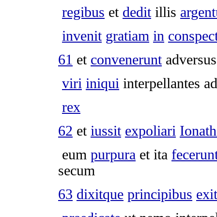
regibus
et
dedit
illis
argen
invenit
gratiam
in
conspec
61
et
convenerunt
adversu
viri
iniqui
interpellantes
ad
rex
62
et
iussit
expoliari
Ionat
eum
purpura
et ita
fecerun
secum
63
dixitque
principibus
exi