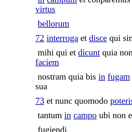
virtus
bellorum
72
interroga
et
disce
qui si
mihi qui et
dicunt
quia no
faciem
nostram quia bis
in
fugam
sua
73
et nunc quomodo
poteri
tantum
in
campo
ubi non 
fugiendi