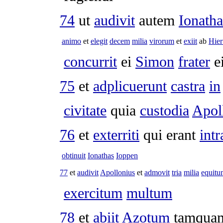
74
ut
audivit
autem
Ionatha
animo
et
elegit
decem
milia
virorum
et
exiit
ab
Hier
concurrit
ei
Simon
frater
e
75
et
adplicuerunt
castra
in
civitate
quia
custodia
Apol
76
et
exterriti
qui erant
intr
obtinuit
Ionathas
Ioppen
77
et
audivit
Apollonius
et
admovit
tria
milia
equitu
exercitum
multum
78
et
abiit
Azotum
tamqu