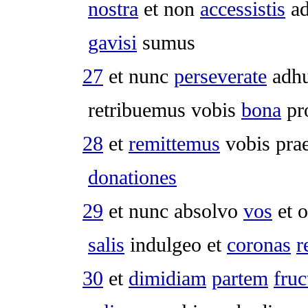
nostra
et non
accessistis
a
gavisi
sumus
27
et nunc
perseverate
adh
retribuemus
vobis
bona
pr
28
et
remittemus
vobis
pra
donationes
29
et nunc
absolvo
vos
et 
salis
indulgeo
et
coronas
r
30
et
dimidiam
partem
fruc