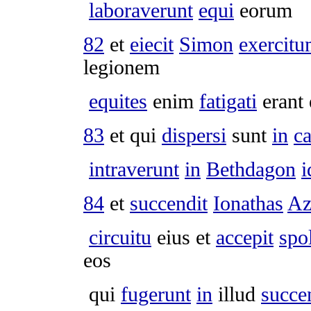
laboraverunt
equi
eorum
82
et
eiecit
Simon
exercit
legionem
equites
enim
fatigati
erant 
83
et qui
dispersi
sunt
in
c
intraverunt
in
Bethdagon
i
84
et
succendit
Ionathas
Az
circuitu
eius et
accepit
spo
eos
qui
fugerunt
in
illud
succe