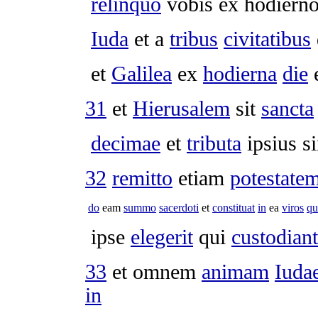
relinquo
vobis ex
hodiern
Iuda
et a
tribus
civitatibus
et
Galilea
ex
hodierna
die
31
et
Hierusalem
sit
sancta
decimae
et
tributa
ipsius si
32
remitto
etiam
potestate
do
eam
summo
sacerdoti
et
constituat
in
ea
viros
qu
ipse
elegerit
qui
custodiant
33
et omnem
animam
Iuda
in