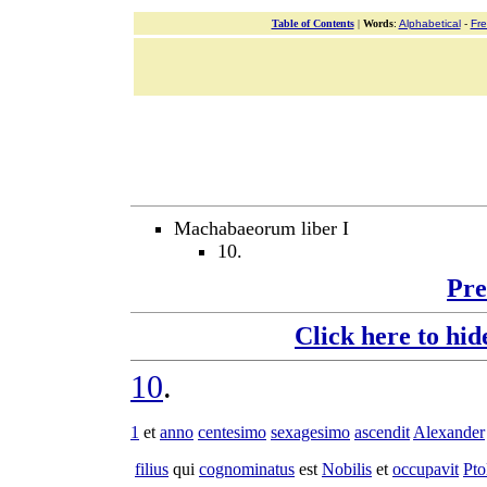
Table of Contents
|
Words
:
Alphabetical
-
Fr
Machabaeorum liber I
10.
Pre
Click here to hid
10
.
1
et
anno
centesimo
sexagesimo
ascendit
Alexander
filius
qui
cognominatus
est
Nobilis
et
occupavit
Pt