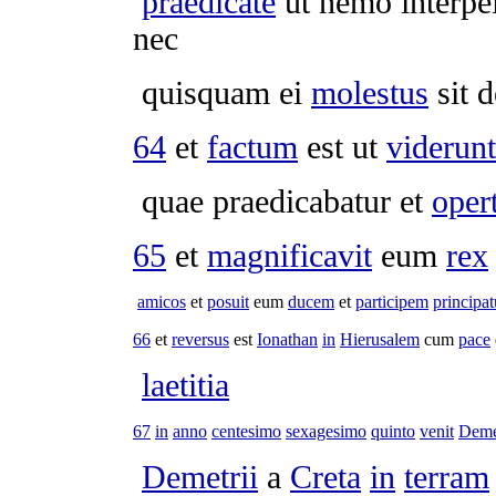
praedicate
ut nemo
interpe
nec
quisquam ei
molestus
sit 
64
et
factum
est ut
viderunt
quae
praedicabatur
et
oper
65
et
magnificavit
eum
rex
amicos
et
posuit
eum
ducem
et
participem
principat
66
et
reversus
est
Ionathan
in
Hierusalem
cum
pace
laetitia
67
in
anno
centesimo
sexagesimo
quinto
venit
Deme
Demetrii
a
Creta
in
terram