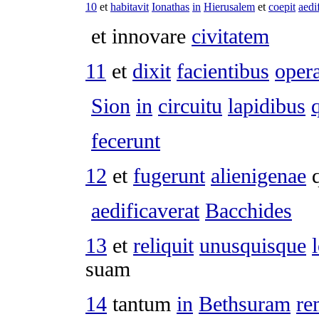
10
et
habitavit
Ionathas
in
Hierusalem
et
coepit
aedi
et
innovare
civitatem
11
et
dixit
facientibus
oper
Sion
in
circuitu
lapidibus
fecerunt
12
et
fugerunt
alienigenae
q
aedificaverat
Bacchides
13
et
reliquit
unusquisque
suam
14
tantum
in
Bethsuram
re