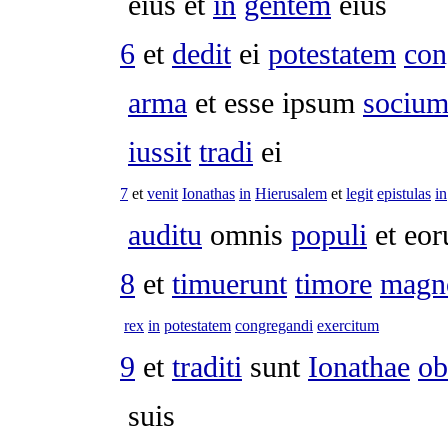
eius et
in
gentem
eius
6
et
dedit
ei
potestatem
con
arma
et esse ipsum
sociu
iussit
tradi
ei
7
et
venit
Ionathas
in
Hierusalem
et
legit
epistulas
in
auditu
omnis
populi
et eo
8
et
timuerunt
timore
magn
rex
in
potestatem
congregandi
exercitum
9
et
traditi
sunt
Ionathae
ob
suis