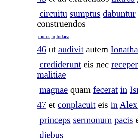
circuitu
sumptus
dabuntur
construendos
muros
in
Iudaea
46
ut
audivit
autem
Ionatha
crediderunt
eis nec
recepe
malitiae
magnae
quam
fecerat
in
Is
47
et
conplacuit
eis
in
Alex
princeps
sermonum
pacis
e
diebus