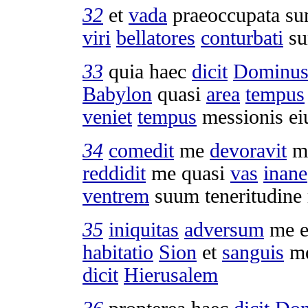
32
et
vada
praeoccupata
sun
viri
bellatores
conturbati
su
33
quia haec
dicit
Dominu
Babylon
quasi
area
tempus
veniet
tempus
messionis
ei
34
comedit
me
devoravit
m
reddidit
me quasi
vas
inane
ventrem
suum
teneritudine
35
iniquitas
adversum
me 
habitatio
Sion
et
sanguis
me
dicit
Hierusalem