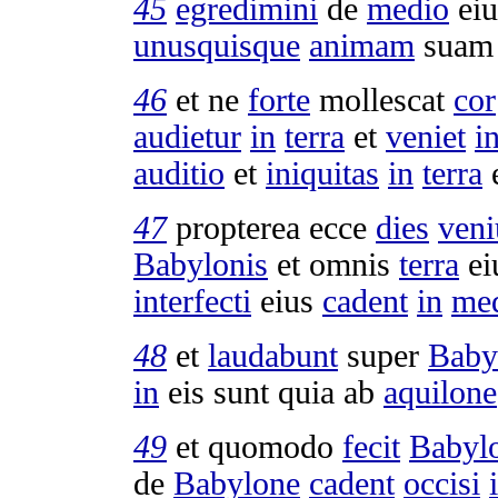
45
egredimini
de
medio
ei
unusquisque
animam
suam
46
et ne
forte
mollescat
cor
audietur
in
terra
et
veniet
i
auditio
et
iniquitas
in
terra
47
propterea ecce
dies
veni
Babylonis
et omnis
terra
ei
interfecti
eius
cadent
in
me
48
et
laudabunt
super
Baby
in
eis sunt quia ab
aquilone
49
et quomodo
fecit
Babyl
de
Babylone
cadent
occisi