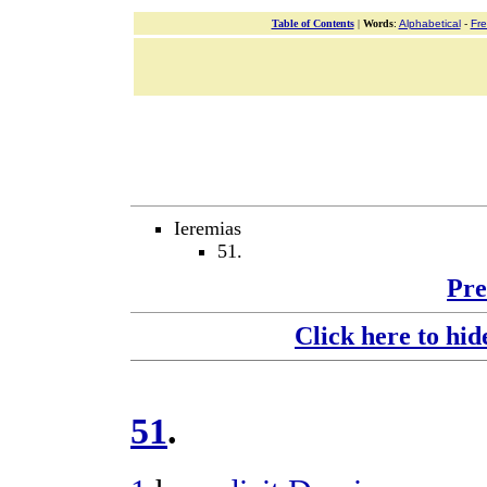
Table of Contents
|
Words
:
Alphabetical
-
Fr
Ieremias
51.
Pre
Click here to hid
51
.