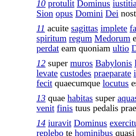
10
protulit
Dominus
iustiti
Sion
opus
Domini
Dei
nost
11
acuite
sagittas
implete
f
spiritum
regum
Medorum
e
perdat
eam quoniam
ultio
12
super
muros
Babylonis
levate
custodes
praeparate
fecit
quaecumque
locutus
e
13
quae
habitas
super
aqua
venit
finis
tuus
pedalis
prae
14
iuravit
Dominus
exerci
replebo
te
hominibus
quas