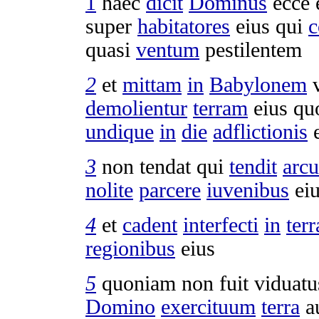
1
haec
dicit
Dominus
ecce
super
habitatores
eius qui
c
quasi
ventum
pestilentem
2
et
mittam
in
Babylonem
demolientur
terram
eius q
undique
in
die
adflictionis
e
3
non
tendat
qui
tendit
arc
nolite
parcere
iuvenibus
ei
4
et
cadent
interfecti
in
terr
regionibus
eius
5
quoniam non fuit
viduatu
Domino
exercituum
terra
a