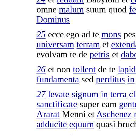
omne
malum
suum quod
f
Dominus
25
ecce ego ad te
mons
pes
universam
terram
et
exten
evolvam
te de
petris
et
dab
26
et non
tollent
de te
lapi
fundamenta
sed
perditus
in
27
levate
signum
in
terra
c
sanctificate
super eam
gent
Ararat
Menni
et
Aschenez
adducite
equum
quasi
bru