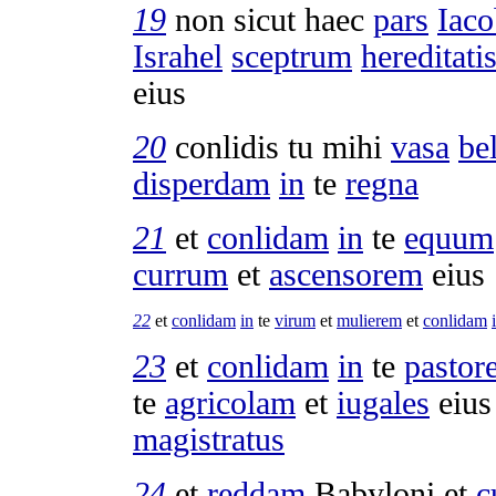
19
non sicut haec
pars
Iaco
Israhel
sceptrum
hereditati
eius
20
conlidis
tu mihi
vasa
bel
disperdam
in
te
regna
21
et
conlidam
in
te
equum
currum
et
ascensorem
eius
22
et
conlidam
in
te
virum
et
mulierem
et
conlidam
23
et
conlidam
in
te
pastor
te
agricolam
et
iugales
eius
magistratus
24
et
reddam
Babyloni
et
c