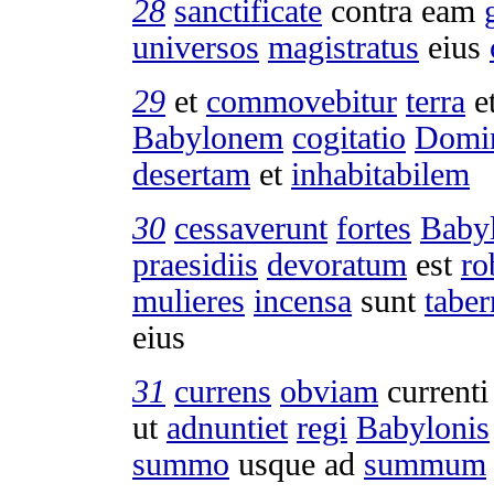
28
sanctificate
contra eam
universos
magistratus
eius
29
et
commovebitur
terra
e
Babylonem
cogitatio
Domi
desertam
et
inhabitabilem
30
cessaverunt
fortes
Baby
praesidiis
devoratum
est
ro
mulieres
incensa
sunt
taber
eius
31
currens
obviam
currenti
ut
adnuntiet
regi
Babylonis
summo
usque ad
summum