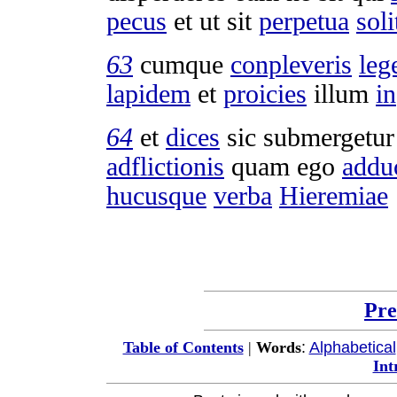
pecus
et ut sit
perpetua
sol
63
cumque
conpleveris
leg
lapidem
et
proicies
illum
in
64
et
dices
sic
submergetur
adflictionis
quam ego
addu
hucusque
verba
Hieremiae
Pre
:
Alphabetical
Table of Contents
|
Words
Int