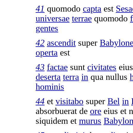
41
quomodo
capta
est
Sesa
universae
terrae
quomodo
gentes
42
ascendit
super
Babylon
operta
est
43
factae
sunt
civitates
eiu
deserta
terra
in
qua nullus
hominis
44
et
visitabo
super
Bel
in
absorbuerat
de
ore
eius et 
siquidem et
murus
Babylon