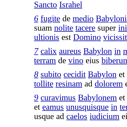
Sancto
Israhel
6
fugite
de
medio
Babyloni
suam
nolite
tacere
super
in
ultionis
est
Domino
viciss
7
calix
aureus
Babylon
in
terram
de
vino
eius
biberun
8
subito
cecidit
Babylon
et
tollite
resinam
ad
dolorem
e
9
curavimus
Babylonem
et
et
eamus
unusquisque
in
te
usque ad
caelos
iudicium
ei