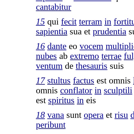
cantabitur
15
qui
fecit
terram
in
forti
sapientia
sua et
prudentia
s
16
dante
eo
vocem
multipl
nubes
ab
extremo
terrae
fu
ventum
de
thesauris
suis
17
stultus
factus
est omnis
omnis
conflator
in
sculptili
est
spiritus
in
eis
18
vana
sunt
opera
et
risu
peribunt