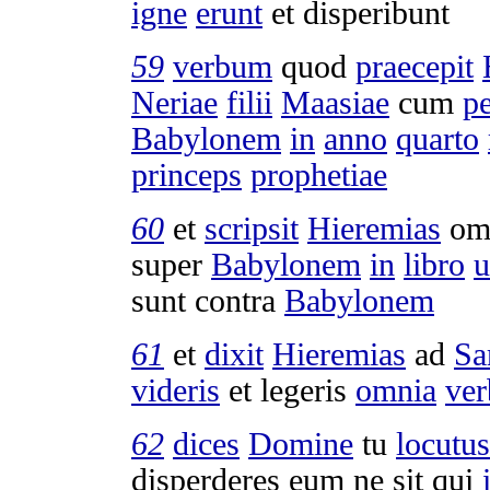
igne
erunt
et
disperibunt
59
verbum
quod
praecepit
Neriae
filii
Maasiae
cum
pe
Babylonem
in
anno
quarto
princeps
prophetiae
60
et
scripsit
Hieremias
om
super
Babylonem
in
libro
u
sunt contra
Babylonem
61
et
dixit
Hieremias
ad
Sa
videris
et
legeris
omnia
ver
62
dices
Domine
tu
locutus
disperderes
eum ne sit qui