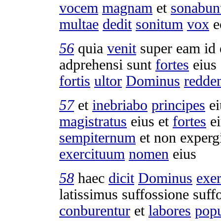
vocem
magnam
et
sonabun
multae
dedit
sonitum
vox
e
56
quia
venit
super eam id 
adprehensi
sunt
fortes
eius
fortis
ultor
Dominus
redde
57
et
inebriabo
principes
ei
magistratus
eius et
fortes
ei
sempiternum
et non
experg
exercituum
nomen
eius
58
haec
dicit
Dominus
exe
latissimus
suffossione
suff
conburentur
et
labores
pop