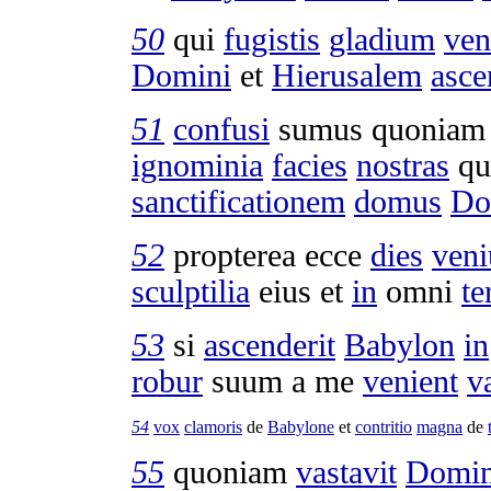
50
qui
fugistis
gladium
ven
Domini
et
Hierusalem
asce
51
confusi
sumus quonia
ignominia
facies
nostras
qu
sanctificationem
domus
Do
52
propterea ecce
dies
veni
sculptilia
eius et
in
omni
te
53
si
ascenderit
Babylon
in
robur
suum a me
venient
v
54
vox
clamoris
de
Babylone
et
contritio
magna
de
55
quoniam
vastavit
Domi