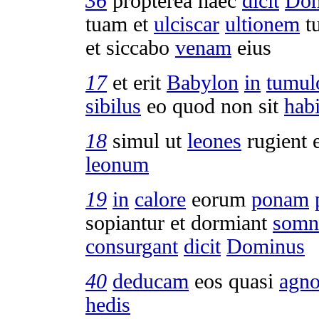
36
propterea haec
dicit
Dom
tuam et
ulciscar
ultionem
t
et
siccabo
venam
eius
17
et erit
Babylon
in
tumul
sibilus
eo quod non sit
habi
18
simul ut
leones
rugient
leonum
19
in
calore
eorum
ponam
sopiantur
et
dormiant
som
consurgant
dicit
Dominus
40
deducam
eos quasi
agno
hedis