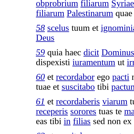
obprobrium
filiarum
Syriae
filiarum
Palestinarum
qua
58
scelus
tuum et
ignomin
Deus
59
quia haec
dicit
Dominu
dispexisti
iuramentum
ut
ir
60
et
recordabor
ego
pacti
tuae et
suscitabo
tibi
pactu
61
et
recordaberis
viarum
t
receperis
sorores
tuas te
ma
eas tibi
in
filias
sed non ex