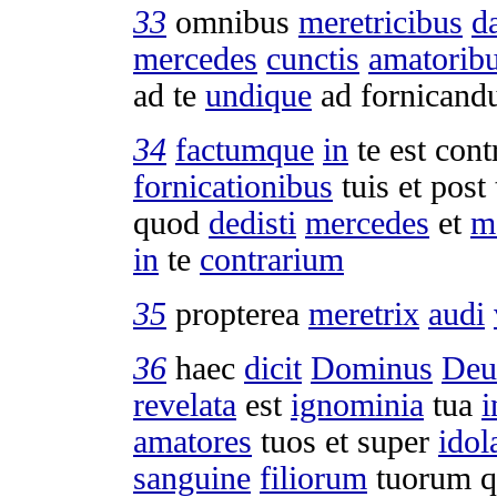
33
omnibus
meretricibus
d
mercedes
cunctis
amatorib
ad te
undique
ad
fornican
34
factumque
in
te est con
fornicationibus
tuis et post
quod
dedisti
mercedes
et
m
in
te
contrarium
35
propterea
meretrix
audi
36
haec
dicit
Dominus
Deu
revelata
est
ignominia
tua
i
amatores
tuos et super
idol
sanguine
filiorum
tuorum 