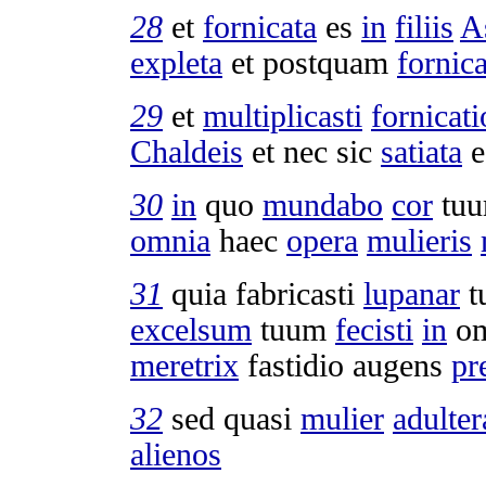
28
et
fornicata
es
in
filiis
A
expleta
et postquam
fornica
29
et
multiplicasti
fornicat
Chaldeis
et nec sic
satiata
e
30
in
quo
mundabo
cor
tu
omnia
haec
opera
mulieris
31
quia
fabricasti
lupanar
t
excelsum
tuum
fecisti
in
o
meretrix
fastidio
augens
pr
32
sed quasi
mulier
adulter
alienos