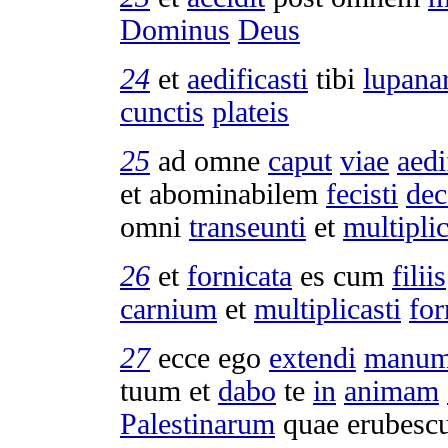
Dominus
Deus
24
et
aedificasti
tibi
lupana
cunctis
plateis
25
ad omne
caput
viae
aedi
et
abominabilem
fecisti
de
omni
transeunti
et
multiplic
26
et
fornicata
es cum
filiis
carnium
et
multiplicasti
for
27
ecce ego
extendi
manu
tuum et
dabo
te
in
animam
Palestinarum
quae
erubesc