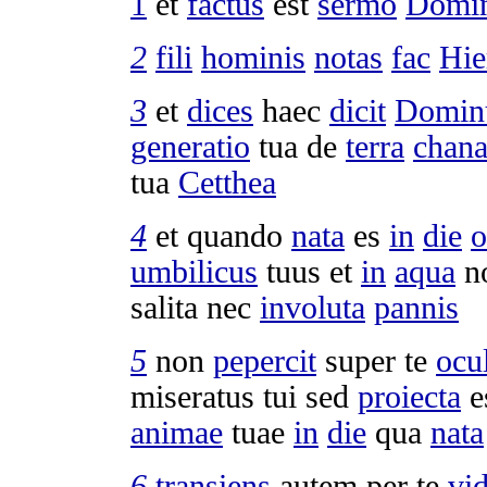
1
et
factus
est
sermo
Domi
2
fili
hominis
notas
fac
Hie
3
et
dices
haec
dicit
Domin
generatio
tua de
terra
chan
tua
Cetthea
4
et quando
nata
es
in
die
o
umbilicus
tuus et
in
aqua
n
salita
nec
involuta
pannis
5
non
pepercit
super te
ocu
miseratus
tui sed
proiecta
e
animae
tuae
in
die
qua
nata
6
transiens
autem per te
vid