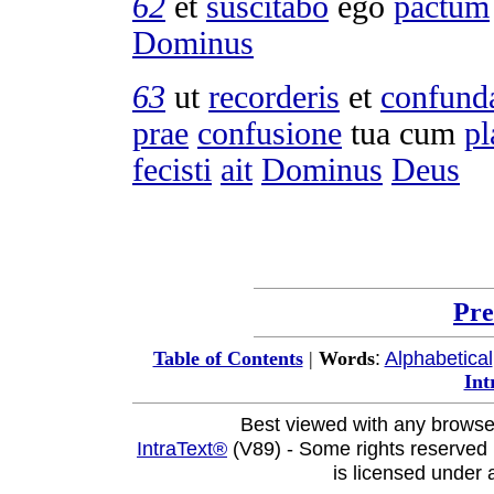
62
et
suscitabo
ego
pactum
Dominus
63
ut
recorderis
et
confunda
prae
confusione
tua cum
pl
fecisti
ait
Dominus
Deus
Pre
:
Alphabetical
Table of Contents
|
Words
Int
Best viewed with any browse
IntraText®
(V89) - Some rights reserved
is licensed under