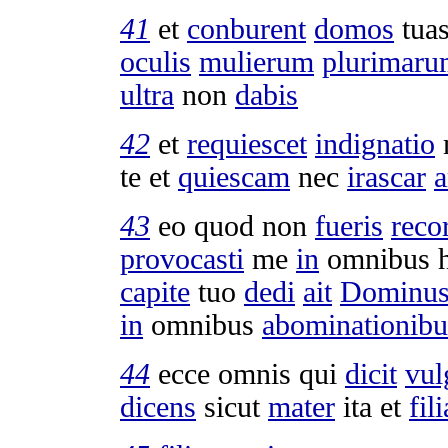
41
et
conburent
domos
tua
oculis
mulierum
plurimaru
ultra
non
dabis
42
et
requiescet
indignatio
te et
quiescam
nec
irascar
a
43
eo quod non
fueris
reco
provocasti
me
in
omnibus h
capite
tuo
dedi
ait
Dominu
in
omnibus
abominationibu
44
ecce omnis qui
dicit
vul
dicens
sicut
mater
ita et
fili