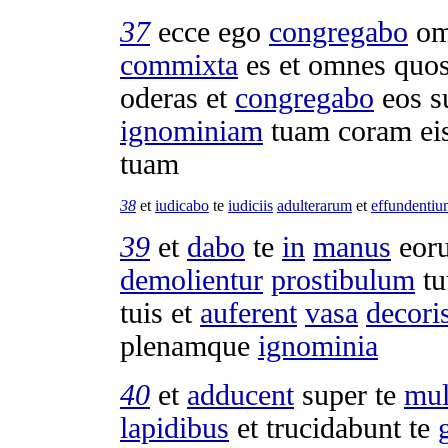
37
ecce ego
congregabo
om
commixta
es et omnes quo
oderas
et
congregabo
eos s
ignominiam
tuam coram ei
tuam
38
et
iudicabo
te
iudiciis
adulterarum
et
effundentiu
39
et
dabo
te
in
manus
eor
demolientur
prostibulum
tu
tuis et
auferent
vasa
decori
plenamque
ignominia
40
et
adducent
super te
mul
lapidibus
et
trucidabunt
te