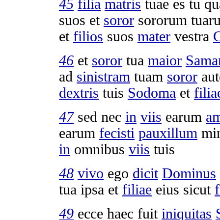
45
filia
matris
tuae es tu q
suos et
soror
sororum
tuar
et
filios
suos
mater
vestra
C
46
et
soror
tua
maior
Samar
ad
sinistram
tuam
soror
aut
dextris
tuis
Sodoma
et
filia
47
sed nec
in
viis
earum
am
earum
fecisti
pauxillum
mi
in
omnibus
viis
tuis
48
vivo
ego
dicit
Dominus
tua ipsa et
filiae
eius sicut
f
49
ecce haec fuit
iniquitas