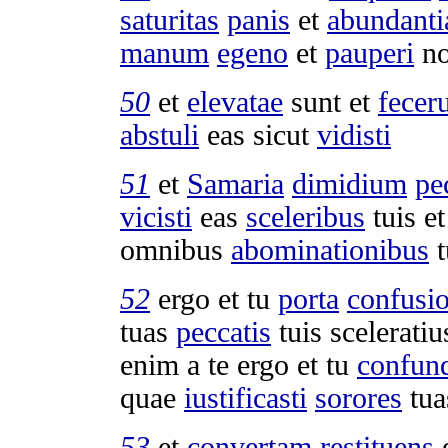
saturitas
panis
et
abundanti
manum
egeno
et
pauperi
n
50
et
elevatae
sunt et
fecer
abstuli
eas sicut
vidisti
51
et
Samaria
dimidium
pe
vicisti
eas
sceleribus
tuis e
omnibus
abominationibus
t
52
ergo et tu
porta
confusi
tuas
peccatis
tuis
sceleratiu
enim a te ergo et tu
confun
quae
iustificasti
sorores
tua
53
et
convertam
restituens