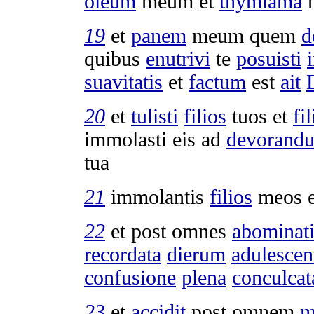
oleum
meum et
thymiama
19
et
panem
meum quem
d
quibus
enutrivi
te
posuisti
suavitatis
et
factum
est
ait
20
et
tulisti
filios
tuos et
fil
immolasti
eis ad
devorand
tua
21
immolantis
filios
meos 
22
et post omnes
abominat
recordata
dierum
adulescen
confusione
plena
conculcat
23
et
accidit
post omnem
m