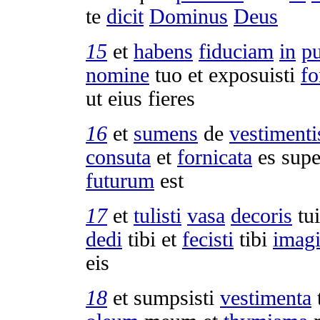
te
dicit
Dominus
Deus
15
et
habens
fiduciam
in
pu
nomine
tuo et
exposuisti
fo
ut eius
fieres
16
et
sumens
de
vestimenti
consuta
et
fornicata
es supe
futurum
est
17
et
tulisti
vasa
decoris
tu
dedi
tibi et
fecisti
tibi
imag
eis
18
et
sumpsisti
vestimenta