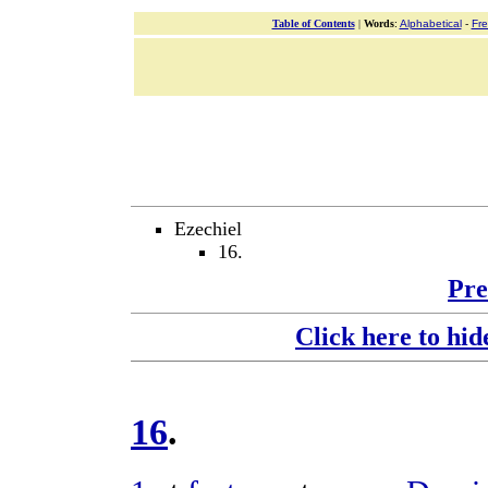
Table of Contents
|
Words
:
Alphabetical
-
Fr
Ezechiel
16.
Pre
Click here to hid
16
.