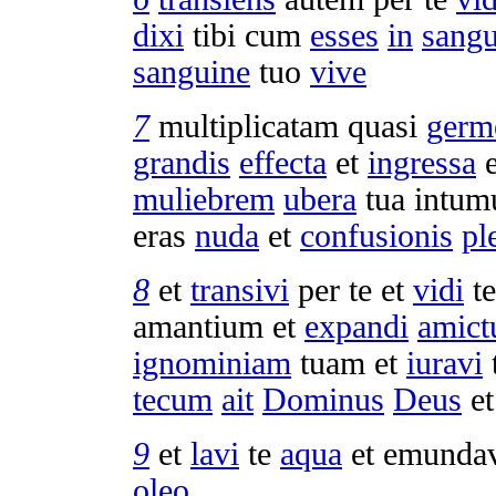
dixi
tibi cum
esses
in
sangu
sanguine
tuo
vive
7
multiplicatam
quasi
germ
grandis
effecta
et
ingressa
e
muliebrem
ubera
tua
intum
eras
nuda
et
confusionis
pl
8
et
transivi
per te et
vidi
te
amantium
et
expandi
amic
ignominiam
tuam et
iuravi
t
tecum
ait
Dominus
Deus
e
9
et
lavi
te
aqua
et
emunda
oleo