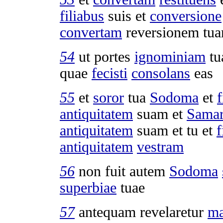
filiabus
suis et
conversione
convertam
reversionem
tu
54
ut
portes
ignominiam
tu
quae
fecisti
consolans
eas
55
et
soror
tua
Sodoma
et
f
antiquitatem
suam et
Samar
antiquitatem
suam et tu et
f
antiquitatem
vestram
56
non fuit autem
Sodoma
superbiae
tuae
57
antequam
revelaretur
ma