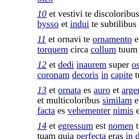
10
et
vestivi
te
discoloribu
bysso
et
indui
te
subtilibus
11
et
ornavi
te
ornamento
e
torquem
circa
collum
tuum
12
et
dedi
inaurem
super
o
coronam
decoris
in
capite
t
13
et
ornata
es
auro
et
arge
et
multicoloribus
similam
e
facta
es
vehementer
nimis
14
et
egressum
est
nomen
tuam quia
perfecta
eras
in