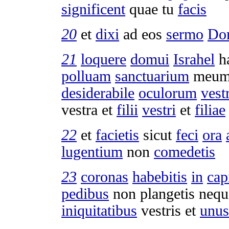
significent
quae tu
facis
20
et
dixi
ad eos
sermo
Do
21
loquere
domui
Israhel
h
polluam
sanctuarium
meu
desiderabile
oculorum
vest
vestra et
filii
vestri
et
filiae
22
et
facietis
sicut
feci
ora
lugentium
non
comedetis
23
coronas
habebitis
in
cap
pedibus
non
plangetis
neq
iniquitatibus
vestris et
unus