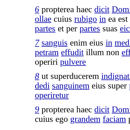
6
propterea haec
dicit
Domi
ollae
cuius
rubigo
in
ea est
partes
et per
partes
suas
ei
7
sanguis
enim eius
in
med
petram
effudit
illum non
ef
operiri
pulvere
8
ut
superducerem
indigna
dedi
sanguinem
eius super
operiretur
9
propterea haec
dicit
Domi
cuius ego
grandem
faciam