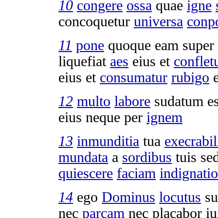
10
congere
ossa
quae
igne
concoquetur
universa
conpo
11
pone
quoque eam super
liquefiat
aes
eius et
conflet
eius et
consumatur
rubigo
e
12
multo
labore
sudatum
es
eius neque per
ignem
13
inmunditia
tua
execrabil
mundata
a
sordibus
tuis se
quiescere
faciam
indignati
14
ego
Dominus
locutus
s
nec
parcam
nec
placabor
iu