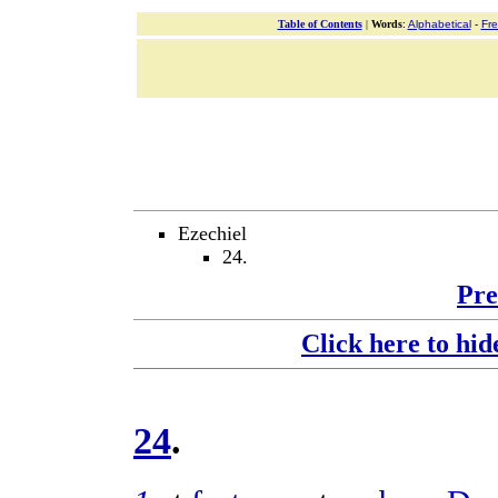
Table of Contents
|
Words
:
Alphabetical
-
Fr
Ezechiel
24.
Pre
Click here to hid
24
.