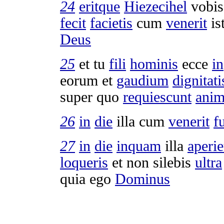
24
eritque
Hiezecihel
vobi
fecit
facietis
cum
venerit
is
Deus
25
et tu
fili
hominis
ecce
in
eorum et
gaudium
dignitati
super quo
requiescunt
anim
26
in
die
illa cum
venerit
f
27
in
die
inquam
illa
aperie
loqueris
et non
silebis
ultra
quia ego
Dominus