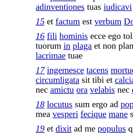
adinventiones
tuas
iudicavi
15
et
factum
est
verbum
Do
16
fili
hominis
ecce ego
tol
tuorum
in
plaga
et non
pla
lacrimae
tuae
17
ingemesce
tacens
mortu
circumligata
sit tibi et
calc
nec
amictu
ora
velabis
nec
18
locutus
sum ergo ad
po
mea
vesperi
fecique
mane
s
19
et
dixit
ad me
populus
q