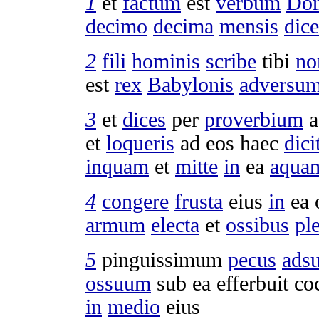
1
et
factum
est
verbum
Dom
decimo
decima
mensis
dic
2
fili
hominis
scribe
tibi
no
est
rex
Babylonis
adversu
3
et
dices
per
proverbium
a
et
loqueris
ad eos haec
dici
inquam
et
mitte
in
ea
aqua
4
congere
frusta
eius
in
ea
armum
electa
et
ossibus
pl
5
pinguissimum
pecus
ads
ossuum
sub ea
efferbuit
co
in
medio
eius