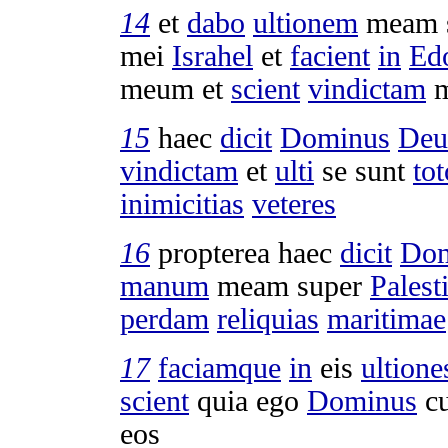
14
et
dabo
ultionem
meam 
mei
Israhel
et
facient
in
Ed
meum et
scient
vindictam
m
15
haec
dicit
Dominus
Deu
vindictam
et
ulti
se sunt
tot
inimicitias
veteres
16
propterea haec
dicit
Dom
manum
meam super
Palest
perdam
reliquias
maritimae
17
faciamque
in
eis
ultione
scient
quia ego
Dominus
c
eos