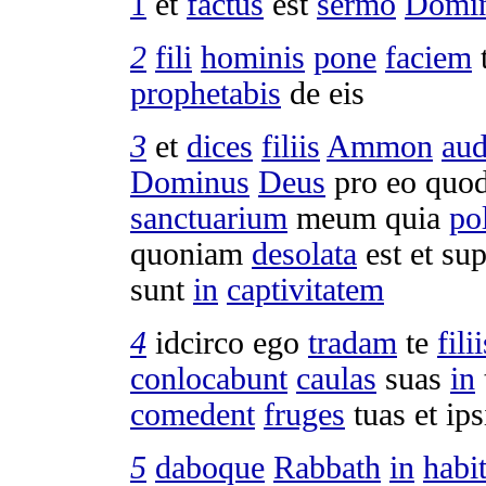
1
et
factus
est
sermo
Domi
2
fili
hominis
pone
faciem
prophetabis
de eis
3
et
dices
filiis
Ammon
aud
Dominus
Deus
pro eo quo
sanctuarium
meum quia
po
quoniam
desolata
est et su
sunt
in
captivitatem
4
idcirco ego
tradam
te
filii
conlocabunt
caulas
suas
in
comedent
fruges
tuas et ip
5
daboque
Rabbath
in
habi