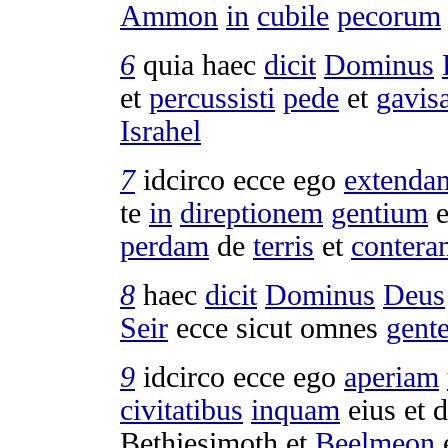
Ammon
in
cubile
pecorum
6
quia haec
dicit
Dominus
et
percussisti
pede
et
gavis
Israhel
7
idcirco ecce ego
extenda
te
in
direptionem
gentium
e
perdam
de
terris
et
contera
8
haec
dicit
Dominus
Deus
Seir
ecce sicut omnes
gent
9
idcirco ecce ego
aperiam
civitatibus
inquam
eius et 
Bethiesimoth
et
Beelmeon