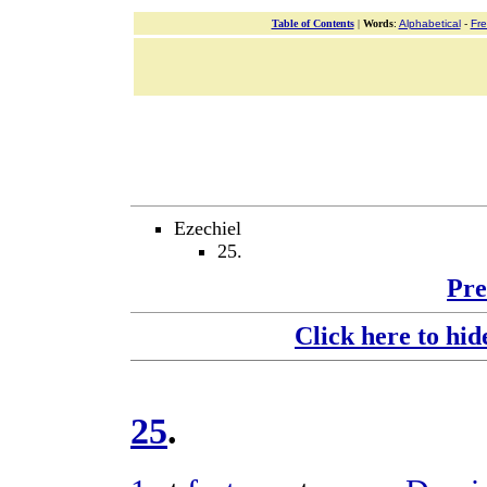
Table of Contents
|
Words
:
Alphabetical
-
Fr
Ezechiel
25.
Pre
Click here to hid
25
.