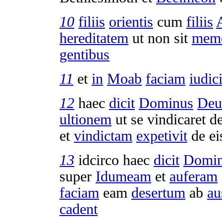
10
filiis
orientis
cum
filiis
hereditatem
ut non sit
memo
gentibus
11
et
in
Moab
faciam
iudic
12
haec
dicit
Dominus
Deu
ultionem
ut se
vindicaret
d
et
vindictam
expetivit
de ei
13
idcirco haec
dicit
Domi
super
Idumeam
et
auferam
faciam
eam
desertum
ab
au
cadent