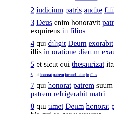
2
iudicium
patris
audite
fili
3
Deus
enim
honoravit
pat
exquirens
in
filios
4
qui
diligit
Deum
exorabit
illis
in
oratione
dierum
exa
5
et sicut qui
thesaurizat
ita
6
qui
honorat
patrem
iucundabitur
in
filiis
7
qui
honorat
patrem
suu
patrem
refrigerabit
matri
8
qui
timet
Deum
honorat