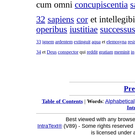
cum omni
concupiscentia
s
32
sapiens
cor
et
intellegibi
operibus
iustitiae
successu
33
ignem
ardentem
extinguit
aqua
et
elemosyna
resi
34
et
Deus
conspector
qui
reddit
gratiam
meminit
in
Pre
:
Alphabetical
Table of Contents
|
Words
Int
Best viewed with any browse
IntraText®
(V89) - Some rights reserved
is licensed under