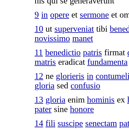
his qui se
generaverunt
9
in
opere
et
sermone
et o
10
ut
superveniat
tibi
bened
novissimo
manet
11
benedictio
patris
firmat
matris
eradicat
fundamenta
12
ne
glorieris
in
contumel
gloria
sed
confusio
13
gloria
enim
hominis
ex
pater
sine
honore
14
fili
suscipe
senectam
pat