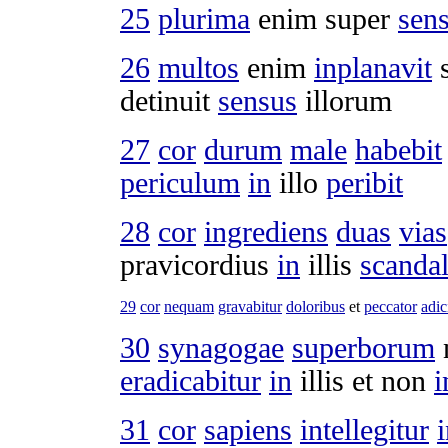
25
plurima
enim super
sen
26
multos
enim
inplanavit
detinuit
sensus
illorum
27
cor
durum
male
habebit
periculum
in
illo
peribit
28
cor
ingrediens
duas
vias
pravicordius
in
illis
scandal
29
cor
nequam
gravabitur
doloribus
et
peccator
adic
30
synagogae
superborum
eradicabitur
in
illis et non
i
31
cor
sapiens
intellegitur