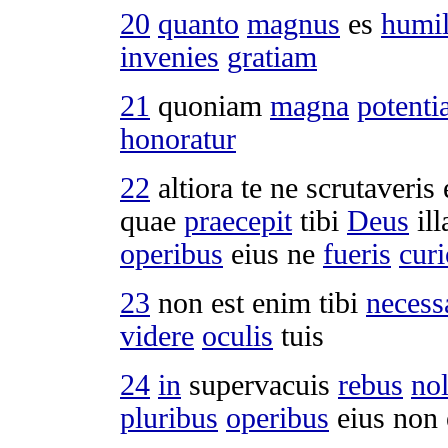
20
quanto
magnus
es
humil
invenies
gratiam
21
quoniam
magna
potenti
honoratur
22
altiora
te ne
scrutaveris
quae
praecepit
tibi
Deus
il
operibus
eius ne
fueris
cur
23
non est enim tibi
necess
videre
oculis
tuis
24
in
supervacuis
rebus
nol
pluribus
operibus
eius non 