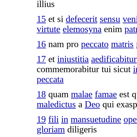
illius
15
et si
defecerit
sensu
ven
virtute
elemosyna
enim
pat
16
nam pro
peccato
matris
17
et
iniustitia
aedificabitur
commemorabitur
tui sicut
i
peccata
18
quam
malae
famae
est 
maledictus
a
Deo
qui
exasp
19
fili
in
mansuetudine
ope
gloriam
diligeris