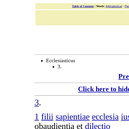
Table of Contents
|
Words
:
Alphabetical
-
Fr
Ecclesiasticus
3.
Pre
Click here to hid
3
.
1
filii
sapientiae
ecclesia
iu
obaudientia
et
dilectio