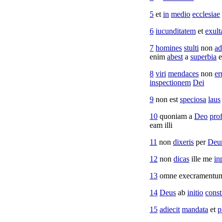
5
et
in
medio
ecclesiae
6
iucunditatem
et
exult
7
homines
stulti
non
ad
enim
abest
a
superbia
e
8
viri
mendaces
non
er
inspectionem
Dei
9
non est
speciosa
laus
10
quoniam a
Deo
pro
eam illi
11
non
dixeris
per
De
12
non
dicas
ille me
in
13
omne
execramentu
14
Deus
ab
initio
const
15
adiecit
mandata
et
p