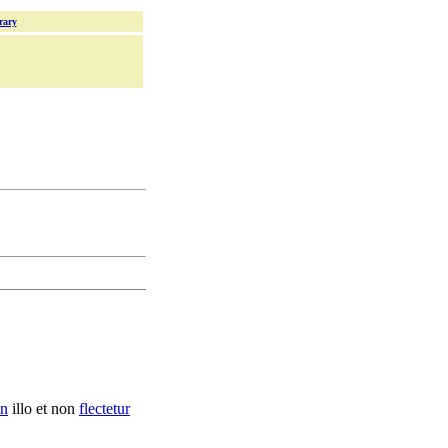
rary
in
illo et non
flectetur