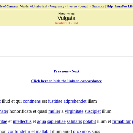
le of Contents
|
Words
:
Alphabetical
-
Frequency
-
Inverse
-
Length
-
Statistics
|
Help
|
IntraText Lib
Hieronymus
Vulgata
IntraText CT - Text
Previous
-
Next
Click here to hide the links to concordance
t
illud et qui
continens
est
iustitiae
adprehendet
illam
ater
honorificata
et quasi
mulier
a
virginitate
suscipiet
illum
itae
et
intellectus
et
aqua
sapientiae
salutaris
potabit
illum et
firmabitur
 non
confundetur
et
inaltabit
illum apud
proximos
suos