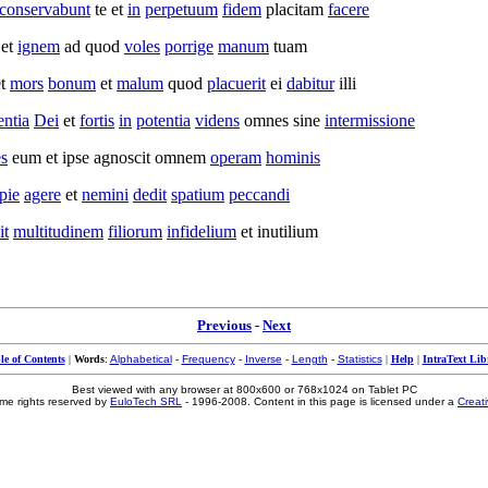
conservabunt
te et
in
perpetuum
fidem
placitam
facere
et
ignem
ad quod
voles
porrige
manum
tuam
t
mors
bonum
et
malum
quod
placuerit
ei
dabitur
illi
entia
Dei
et
fortis
in
potentia
videns
omnes sine
intermissione
es
eum et ipse
agnoscit
omnem
operam
hominis
pie
agere
et
nemini
dedit
spatium
peccandi
it
multitudinem
filiorum
infidelium
et
inutilium
Previous
-
Next
le of Contents
|
Words
:
Alphabetical
-
Frequency
-
Inverse
-
Length
-
Statistics
|
Help
|
IntraText Lib
Best viewed with any browser at 800x600 or 768x1024 on Tablet PC
me rights reserved by
EuloTech SRL
- 1996-2008. Content in this page is licensed under a
Creat