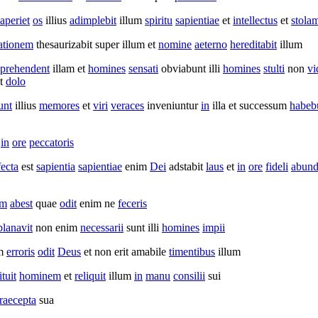
aperiet
os
illius
adimplebit
illum
spiritu
sapientiae
et
intellectus
et
stola
ationem
thesaurizabit
super illum et
nomine
aeterno
hereditabit
illum
prehendent
illam et
homines
sensati
obviabunt
illi
homines
stulti
non
vi
t
dolo
unt
illius
memores
et
viri
veraces
inveniuntur
in
illa et
successum
habeb
in
ore
peccatoris
fecta
est
sapientia
sapientiae
enim
Dei
adstabit
laus
et
in
ore
fideli
abund
um
abest
quae
odit
enim ne
feceris
planavit
non enim
necessarii
sunt illi
homines
impii
m
erroris
odit
Deus
et non erit
amabile
timentibus
illum
ituit
hominem
et
reliquit
illum
in
manu
consilii
sui
raecepta
sua