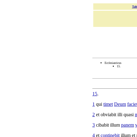
Tab
Ecclesiasticus
15.
15
.
1
qui
timet
Deum
facie
2
et
obviabit
illi quasi
m
3
cibabit
illum
panem
v
4
et
continebit
illum et