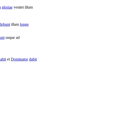
m
gloriae
vestiet
illum
debunt
illam
longe
unt
usque ad
abit
et
Dominator
dabit