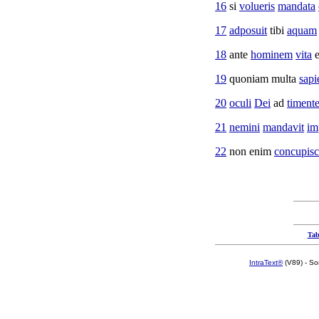
16
si
volueris
mandata
17
adposuit
tibi
aquam
18
ante
hominem
vita
e
19
quoniam multa
sapi
20
oculi
Dei
ad
timent
21
nemini
mandavit
im
22
non enim
concupisc
Tab
IntraText®
(V89) - So