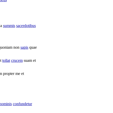
 a
summis
sacerdotibus
uoniam non
sapis
quae
et
tollat
crucem
suam et
 propter me et
hominis
confundetur