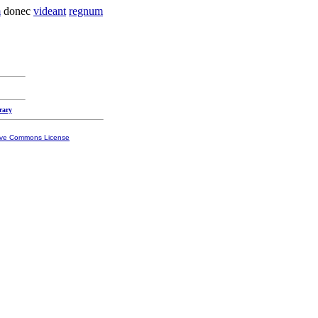
m
donec
videant
regnum
rary
ive Commons License