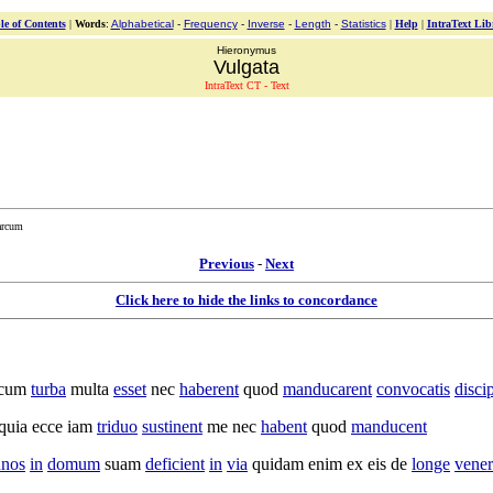
le of Contents
|
Words
:
Alphabetical
-
Frequency
-
Inverse
-
Length
-
Statistics
|
Help
|
IntraText Lib
Hieronymus
Vulgata
IntraText CT - Text
arcum
Previous
-
Next
Click here to hide the links to concordance
 cum
turba
multa
esset
nec
haberent
quod
manducarent
convocatis
disci
quia ecce iam
triduo
sustinent
me nec
habent
quod
manducent
unos
in
domum
suam
deficient
in
via
quidam enim ex eis de
longe
vener