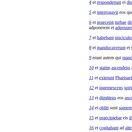
4
et
responderunt
ei
dis
5
et
interrogavit
eos qu
6
et
praecepit
turbae
di
adponerent
et
adposuer
7
et
habebant
pisciculo
8
et
manducaverunt
et
9
erant autem qui
mand
10
et
statim
ascendens
11
et
exierunt
Pharisaei
12
et
ingemescens
spir
13
et
dimittens
eos
asc
14
et
obliti
sunt
sumere
15
et
praecipiebat
eis
d
16
et
cogitabant
ad
alt