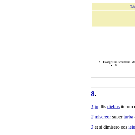
Tab
Evangelium secundum M
8.
8
.
1
in
illis
diebus
iterum
2
misereor
super
turba
3
et si
dimisero
eos
iei