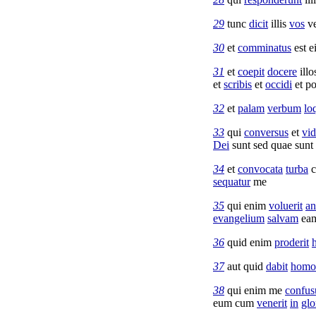
29
tunc
dicit
illis
vos
v
30
et
comminatus
est e
31
et
coepit
docere
ill
et
scribis
et
occidi
et p
32
et
palam
verbum
lo
33
qui
conversus
et
vi
Dei
sunt sed quae sunt
34
et
convocata
turba
sequatur
me
35
qui enim
voluerit
a
evangelium
salvam
ea
36
quid enim
proderit
37
aut quid
dabit
homo
38
qui enim me
confus
eum cum
venerit
in
glo