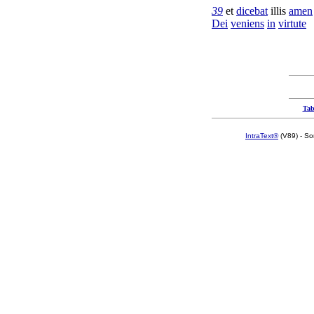
39
et
dicebat
illis
amen
Dei
veniens
in
virtute
Tab
IntraText®
(V89) - So