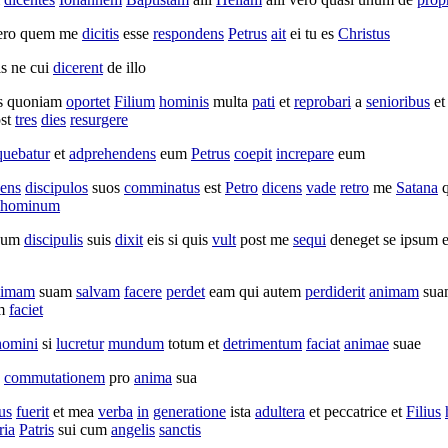
ero quem me
dicitis
esse
respondens
Petrus
ait
ei tu es
Christus
is ne cui
dicerent
de illo
os quoniam
oportet
Filium
hominis
multa
pati
et
reprobari
a
senioribus
et
ost
tres
dies
resurgere
quebatur
et
adprehendens
eum
Petrus
coepit
increpare
eum
dens
discipulos
suos
comminatus
est
Petro
dicens
vade
retro
me
Satana
q
hominum
cum
discipulis
suis
dixit
eis si quis
vult
post me
sequi
deneget
se ipsum 
nimam
suam
salvam
facere
perdet
eam qui autem
perdiderit
animam
suam
m
faciet
homini
si
lucretur
mundum
totum et
detrimentum
faciat
animae
suae
commutationem
pro
anima
sua
us
fuerit
et mea
verba
in
generatione
ista
adultera
et
peccatrice
et
Filius
ria
Patris
sui cum
angelis
sanctis