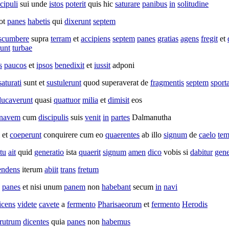
cipuli
sui unde
istos
poterit
quis hic
saturare
panibus
in
solitudine
ot
panes
habetis
qui
dixerunt
septem
scumbere
supra
terram
et
accipiens
septem
panes
gratias
agens
fregit
et
unt
turbae
s
paucos
et
ipsos
benedixit
et
iussit
adponi
saturati
sunt et
sustulerunt
quod
superaverat
de
fragmentis
septem
sport
ucaverunt
quasi
quattuor
milia
et
dimisit
eos
navem
cum
discipulis
suis
venit
in
partes
Dalmanutha
et
coeperunt
conquirere
cum eo
quaerentes
ab illo
signum
de
caelo
tem
itu
ait
quid
generatio
ista
quaerit
signum
amen
dico
vobis si
dabitur
gene
endens
iterum
abiit
trans
fretum
panes
et nisi unum
panem
non
habebant
secum
in
navi
icens
videte
cavete
a
fermento
Pharisaeorum
et
fermento
Herodis
erutrum
dicentes
quia
panes
non
habemus