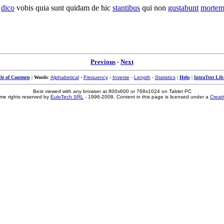
dico
vobis quia sunt quidam de hic
stantibus
qui non
gustabunt
morte
Previous
-
Next
le of Contents
|
Words
:
Alphabetical
-
Frequency
-
Inverse
-
Length
-
Statistics
|
Help
|
IntraText Lib
Best viewed with any browser at 800x600 or 768x1024 on Tablet PC
me rights reserved by
EuloTech SRL
- 1996-2008. Content in this page is licensed under a
Creat