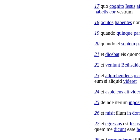
17
quo
cognito
Iesus
ai
habetis
cor
vestrum
18
oculos
habentes
no
19
quando
quinque
pa
20
quando et
septem
p
21
et
dicebat
eis quom
22
et
veniunt
Bethsaid
23
et
adprehendens
ma
eum si aliquid
videret
24
et
aspiciens
ait
vide
25
deinde iterum
inpos
26
et
misit
illum
in
do
27
et
egressus
est
Iesus
quem me
dicunt
esse
h
28
qui
responderunt
ill