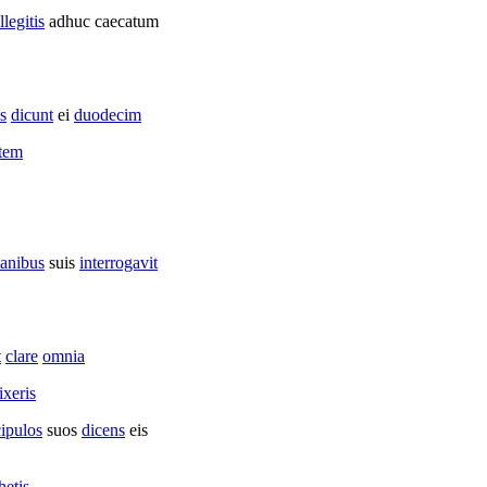
llegitis
adhuc
caecatum
is
dicunt
ei
duodecim
tem
anibus
suis
interrogavit
t
clare
omnia
ixeris
cipulos
suos
dicens
eis
hetis