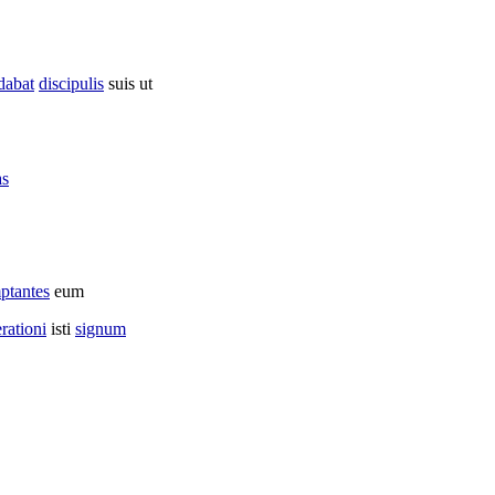
dabat
discipulis
suis ut
as
ptantes
eum
rationi
isti
signum