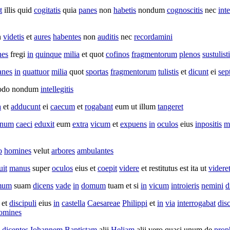
t
illis quid
cogitatis
quia
panes
non
habetis
nondum
cognoscitis
nec
inte
n
videtis
et
aures
habentes
non
auditis
nec
recordamini
nes
fregi
in
quinque
milia
et quot
cofinos
fragmentorum
plenos
sustulist
anes
in
quattuor
milia
quot
sportas
fragmentorum
tulistis
et
dicunt
ei
sep
odo nondum
intellegitis
a
et
adducunt
ei
caecum
et
rogabant
eum ut illum
tangeret
num
caeci
eduxit
eum
extra
vicum
et
expuens
in
oculos
eius
inpositis
m
o
homines
velut
arbores
ambulantes
uit
manus
super
oculos
eius et
coepit
videre
et
restitutus
est ita ut
videre
mum
suam
dicens
vade
in
domum
tuam et si
in
vicum
introieris
nemini
d
et
discipuli
eius
in
castella
Caesareae
Philippi
et
in
via
interrogabat
dis
omines
i
dicentes
Iohannem
Baptistam
alii
Heliam
alii vero quasi unum de
prop