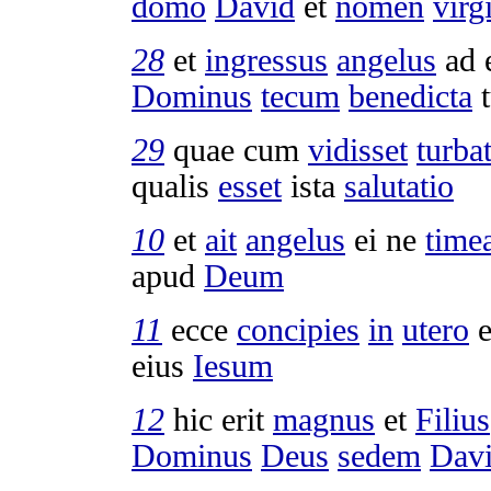
domo
David
et
nomen
virg
2
8
et
ingressus
angelus
ad
Dominus
tecum
benedicta
29
quae cum
vidisset
turba
qualis
esset
ista
salutatio
10
et
ait
angelus
ei ne
time
apud
Deum
11
ecce
concipies
in
utero
e
eius
Iesum
12
hic erit
magnus
et
Filius
Dominus
Deus
sedem
Dav