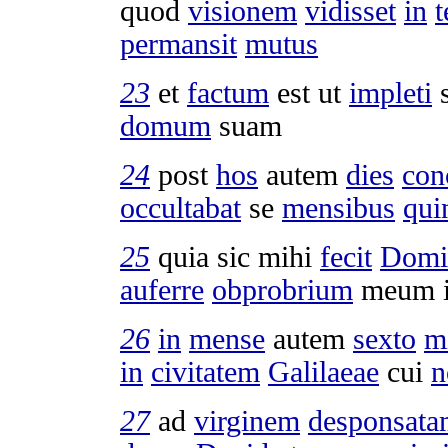
quod
visionem
vidisset
in
permansit
mutus
23
et
factum
est ut
impleti
domum
suam
24
post
hos
autem
dies
con
occultabat
se
mensibus
qui
25
quia sic mihi
fecit
Domi
auferre
obprobrium
meum i
2
6
in
mense
autem
sexto
m
in
civitatem
Galilaeae
cui
n
27
ad
virginem
desponsata