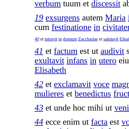
verbum
tuum et
discessit
ab
19
exsurgens
autem
Maria
cum
festinatione
in
civitat
40
et
intravit
in
domum
Zacchariae
et
salutavit
Elisa
41
et
factum
est ut
audivit
exultavit
infans
in
utero
eiu
Elisabeth
42
et
exclamavit
voce
mag
mulieres
et
benedictus
fruc
43
et unde hoc mihi ut
veni
44
ecce enim ut
facta
est
v