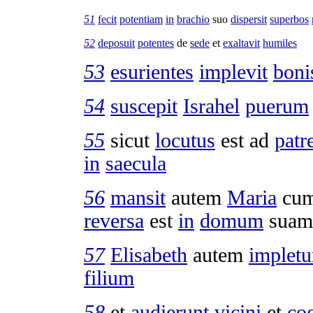
51
fecit
potentiam
in
brachio
suo
dispersit
superbos
52
deposuit
potentes
de
sede
et
exaltavit
humiles
53
esurientes
implevit
boni
54
suscepit
Israhel
puerum
55
sicut
locutus
est ad
patr
in
saecula
56
mansit
autem
Maria
cum
reversa
est
in
domum
suam
57
Elisabeth
autem
implet
filium
58
et
audierunt
vicini
et
co