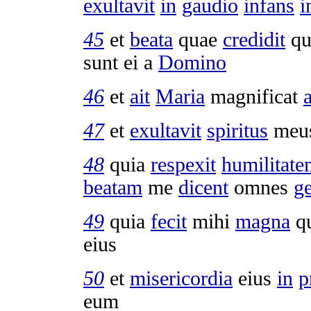
exultavit
in
gaudio
infans
i
45
et
beata
quae
credidit
qu
sunt ei a
Domino
46
et
ait
Maria
magnificat
47
et
exultavit
spiritus
meu
48
quia
respexit
humilitat
beatam
me
dicent
omnes
ge
49
quia
fecit
mihi
magna
q
eius
50
et
misericordia
eius
in
p
eum