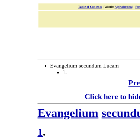
Table of Contents
|
Words
:
Alphabetical
-
Fr
Evangelium secundum Lucam
1.
Pre
Click here to hid
Evangelium
secun
1
.