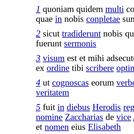
1
quoniam quidem
multi
co
quae
in
nobis
conpletae
su
2
sicut
tradiderunt
nobis qu
fuerunt
sermonis
3
visum
est et mihi
adsecut
ex
ordine
tibi
scribere
opti
4
ut
cognoscas
eorum
verb
veritatem
5
fuit
in
diebus
Herodis
reg
nomine
Zaccharias
de
vice
et
nomen
eius
Elisabeth