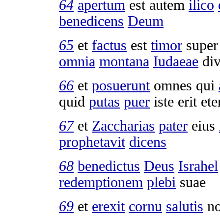
64
apertum
est autem
ilico
benedicens
Deum
65
et
factus
est
timor
super
omnia
montana
Iudaeae
di
66
et
posuerunt
omnes qui
quid
putas
puer
iste erit e
67
et
Zaccharias
pater
eius
prophetavit
dicens
68
benedictus
Deus
Israhel
redemptionem
plebi
suae
69
et
erexit
cornu
salutis
no