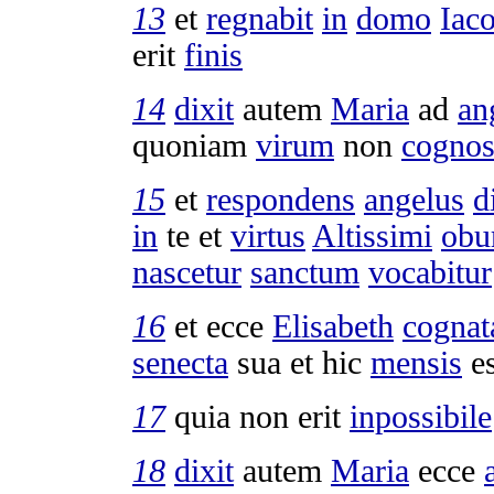
13
et
regnabit
in
domo
Iac
erit
finis
14
dixit
autem
Maria
ad
an
quoniam
virum
non
cogno
15
et
respondens
angelus
d
in
te et
virtus
Altissimi
obu
nascetur
sanctum
vocabitur
16
et ecce
Elisabeth
cognat
senecta
sua et hic
mensis
e
17
quia non erit
inpossibile
18
dixit
autem
Maria
ecce