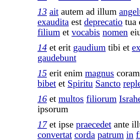
13
ait
autem ad illum
angel
exaudita
est
deprecatio
tua 
filium
et
vocabis
nomen
ei
14
et erit
gaudium
tibi et
ex
gaudebunt
15
erit enim
magnus
cora
bibet
et
Spiritu
Sancto
repl
16
et
multos
filiorum
Israh
ipsorum
17
et ipse
praecedet
ante i
convertat
corda
patrum
in
f