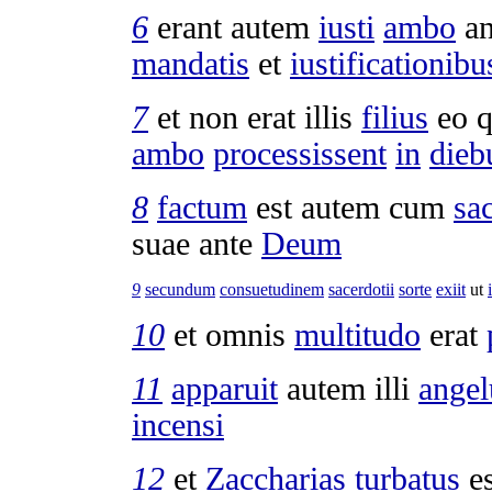
6
erant autem
iusti
ambo
an
mandatis
et
iustificationibu
7
et non erat illis
filius
eo 
ambo
processissent
in
dieb
8
factum
est autem cum
sa
suae ante
Deum
9
secundum
consuetudinem
sacerdotii
sorte
exiit
ut
10
et omnis
multitudo
erat
11
apparuit
autem illi
angel
incensi
12
et
Zaccharias
turbatus
e