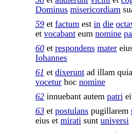
Dominus
misericordiam
su
59
et
factum
est
in
die
octa
et
vocabant
eum
nomine
pa
60
et
respondens
mater
eiu
Iohannes
61
et
dixerunt
ad illam qui
vocetur
hoc
nomine
62
innuebant
autem
patri
ei
63
et
postulans
pugillarem
eius et
mirati
sunt
universi