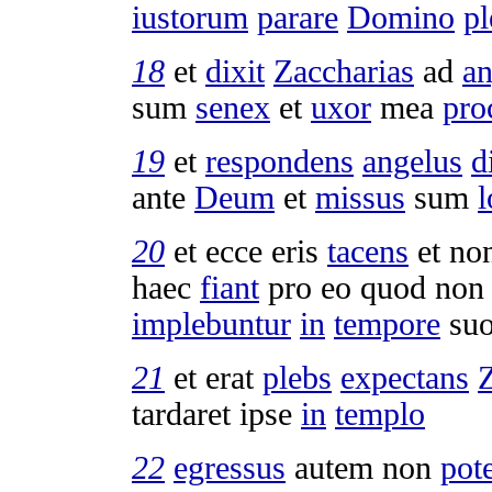
iustorum
parare
Domino
p
18
et
dixit
Zaccharias
ad
a
sum
senex
et
uxor
mea
pro
19
et
respondens
angelus
d
ante
Deum
et
missus
sum
l
20
et ecce eris
tacens
et no
haec
fiant
pro eo quod no
implebuntur
in
tempore
su
21
et erat
plebs
expectans
tardaret
ipse
in
templo
22
egressus
autem non
pote