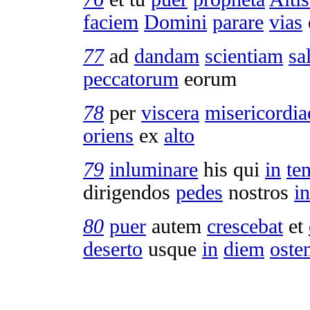
faciem
Domini
parare
vias
77
ad
dandam
scientiam
sa
peccatorum
eorum
78
per
viscera
misericordia
oriens
ex
alto
79
inluminare
his qui
in
te
dirigendos
pedes
nostros
in
80
puer
autem
crescebat
et
deserto
usque
in
diem
oste