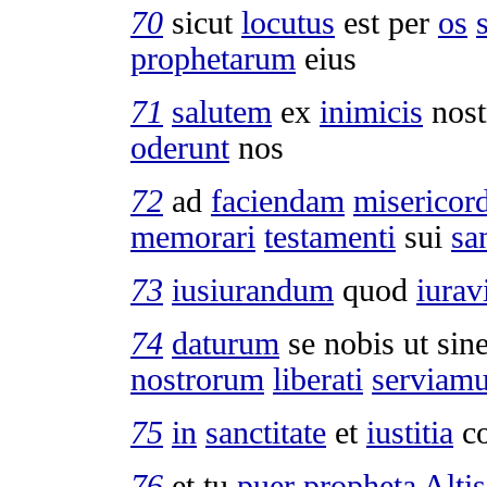
70
sicut
locutus
est per
os
prophetarum
eius
71
salutem
ex
inimicis
nost
oderunt
nos
72
ad
faciendam
misericor
memorari
testamenti
sui
sa
73
iusiurandum
quod
iurav
74
daturum
se nobis ut sin
nostrorum
liberati
serviam
75
in
sanctitate
et
iustitia
co
76
et tu
puer
propheta
Alti