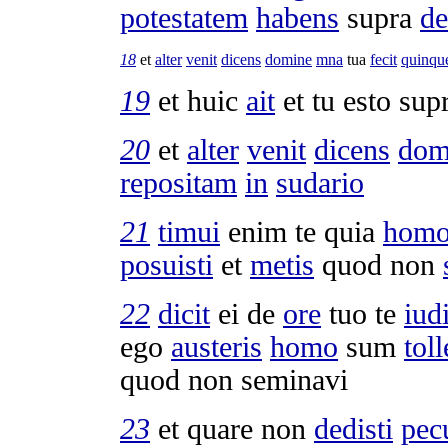
potestatem
habens
supra
d
18
et
alter
venit
dicens
domine
mna
tua
fecit
quinqu
19
et huic
ait
et tu esto sup
20
et
alter
venit
dicens
dom
repositam
in
sudario
21
timui
enim te quia
hom
posuisti
et
metis
quod non
22
dicit
ei de
ore
tuo te
iud
ego
austeris
homo
sum
tol
quod non
seminavi
23
et quare non
dedisti
pec