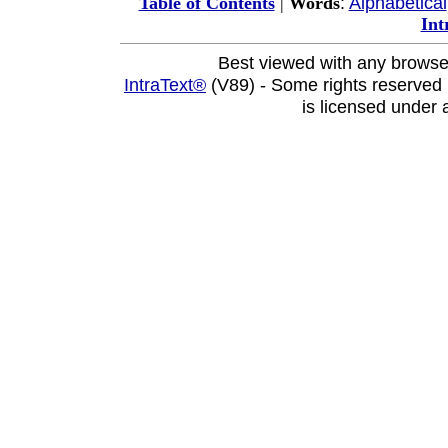
:
Alphabetical
Table of Contents
|
Words
Int
Best viewed with any browse
IntraText®
(V89) - Some rights reserved
is licensed under