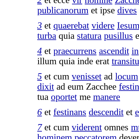
publicanorum
et ipse
dives
3
et
quaerebat
videre
Iesu
turba
quia
statura
pusillus
e
4
et
praecurrens
ascendit
in
illum quia inde erat
transit
5
et cum
venisset
ad
locum
dixit
ad eum
Zacchee
festi
tua
oportet
me
manere
6
et
festinans
descendit
et
e
7
et cum
viderent
omnes
m
hominem
peccatorem
dever