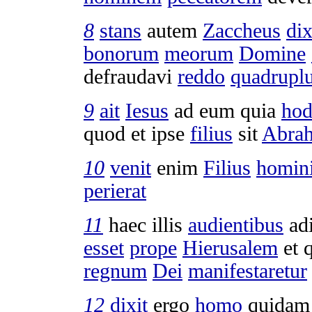
8
stans
autem
Zaccheus
dix
bonorum
meorum
Domine
defraudavi
reddo
quadrupl
9
ait
Iesus
ad eum quia
hod
quod et ipse
filius
sit
Abra
10
venit
enim
Filius
homin
perierat
11
haec illis
audientibus
ad
esset
prope
Hierusalem
et 
regnum
Dei
manifestaretur
12
dixit
ergo
homo
quida