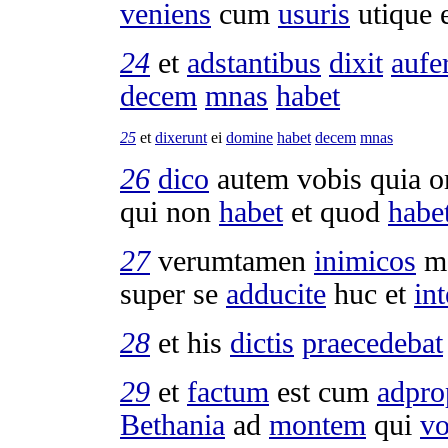
veniens
cum
usuris
utique
24
et
adstantibus
dixit
aufe
decem
mnas
habet
25
et
dixerunt
ei
domine
habet
decem
mnas
26
dico
autem vobis quia 
qui non
habet
et quod
habe
27
verumtamen
inimicos
me
super se
adducite
huc et
int
28
et his
dictis
praecedebat
29
et
factum
est cum
adpro
Bethania
ad
montem
qui
vo