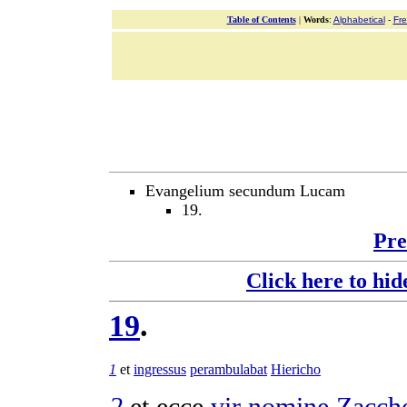
Table of Contents
|
Words
:
Alphabetical
-
Fr
Evangelium secundum Lucam
19.
Pre
Click here to hid
19
.
1
et
ingressus
perambulabat
Hiericho
2
et ecce
vir
nomine
Zacch