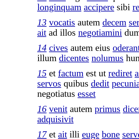
longinquam
accipere
sibi
r
13
vocatis
autem
decem
se
ait
ad illos
negotiamini
du
14
cives
autem eius
oderan
illum
dicentes
nolumus
hu
15
et
factum
est ut
rediret
a
servos
quibus
dedit
pecuni
negotiatus
esset
16
venit
autem
primus
dice
adquisivit
17
et
ait
illi
euge
bone
serv