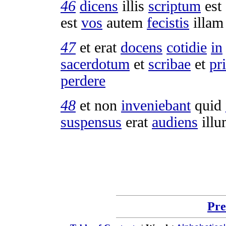
46
dicens
illis
scriptum
est
est
vos
autem
fecistis
illa
47
et erat
docens
cotidie
in
sacerdotum
et
scribae
et
pr
perdere
48
et non
inveniebant
quid
suspensus
erat
audiens
illu
Pre