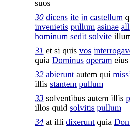
suos
30
dicens
ite
in
castellum
q
invenietis
pullum
asinae
al
hominum
sedit
solvite
illu
31
et si quis
vos
interrogav
quia
Dominus
operam
eiu
32
abierunt
autem qui
miss
illis
stantem
pullum
33
solventibus
autem illis
p
illos quid
solvitis
pullum
34
at illi
dixerunt
quia
Dom