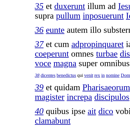
35
et
duxerunt
illum ad
Ie
supra
pullum
inposuerunt
36
eunte
autem illo
subster
37
et cum
adpropinquaret
i
coeperunt
omnes
turbae
di
voce
magna
super omnibus
38
dicentes
benedictus
qui
venit
rex
in
nomine
Domi
39
et quidam
Pharisaeorum
magister
increpa
discipulos
40
quibus ipse
ait
dico
vobi
clamabunt