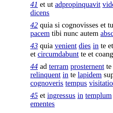
41
et ut
adpropinquavit
vid
dicens
42
quia si
cognovisses
et t
pacem
tibi nunc autem
abs
43
quia
venient
dies
in
te e
et
circumdabunt
te et
coang
44
ad
terram
prosternent
te
relinquent
in
te
lapidem
su
cognoveris
tempus
visitati
45
et
ingressus
in
templum
ementes