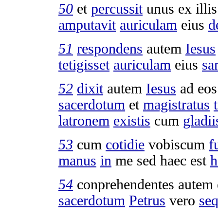
50
et
percussit
unus ex illi
amputavit
auriculam
eius
d
51
respondens
autem
Iesus
tetigisset
auriculam
eius
sa
52
dixit
autem
Iesus
ad eos
sacerdotum
et
magistratus
latronem
existis
cum
gladii
53
cum
cotidie
vobiscum
f
manus
in
me sed haec est
h
54
conprehendentes
autem
sacerdotum
Petrus
vero
seq