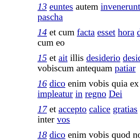
13
euntes
autem
invenerun
pascha
14
et cum
facta
esset
hora
cum eo
15
et
ait
illis
desiderio
desi
vobiscum antequam
patiar
16
dico
enim vobis quia e
impleatur
in
regno
Dei
17
et
accepto
calice
gratias
inter
vos
18
dico
enim vobis quod 