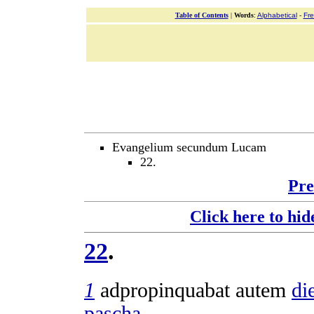
Table of Contents
|
Words
:
Alphabetical
-
Fr
Evangelium secundum Lucam
22.
Pre
Click here to hid
22
.
1
adpropinquabat
autem
di
pascha