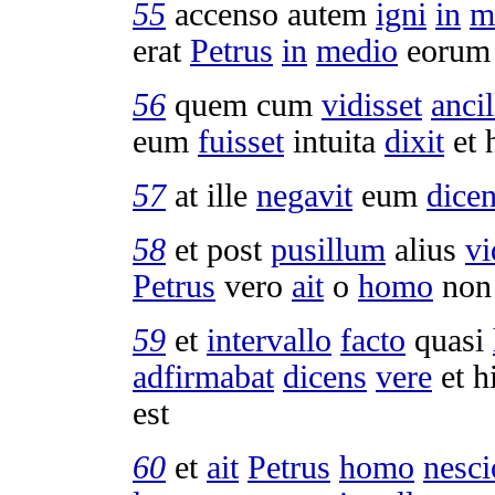
55
accenso
autem
igni
in
m
erat
Petrus
in
medio
eorum
56
quem cum
vidisset
ancil
eum
fuisset
intuita
dixit
et 
57
at ille
negavit
eum
dice
58
et post
pusillum
alius
vi
Petrus
vero
ait
o
homo
non
59
et
intervallo
facto
quasi
adfirmabat
dicens
vere
et h
est
60
et
ait
Petrus
homo
nesci