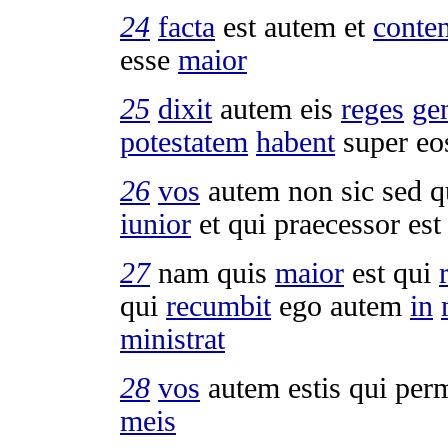
24
facta
est autem et
conten
esse
maior
25
dixit
autem eis
reges
ge
potestatem
habent
super e
26
vos
autem non sic sed 
iunior
et qui
praecessor
est
27
nam quis
maior
est qui
qui
recumbit
ego autem
in
ministrat
28
vos
autem estis qui
perm
meis