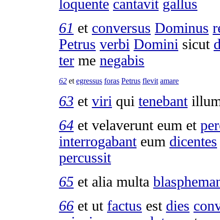
loquente
cantavit
gallus
61
et
conversus
Dominus
r
Petrus
verbi
Domini
sicut
d
ter
me
negabis
62
et
egressus
foras
Petrus
flevit
amare
63
et
viri
qui
tenebant
illu
64
et
velaverunt
eum et
per
interrogabant
eum
dicentes
percussit
65
et alia multa
blaspheman
66
et ut
factus
est
dies
conv