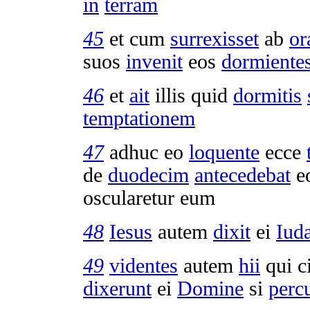
in
terram
45
et cum
surrexisset
ab
or
suos
invenit
eos
dormiente
46
et
ait
illis quid
dormitis
temptationem
47
adhuc eo
loquente
ecce
de
duodecim
antecedebat
e
oscularetur
eum
48
Iesus
autem
dixit
ei
Iud
49
videntes
autem
hii
qui c
dixerunt
ei
Domine
si
perc