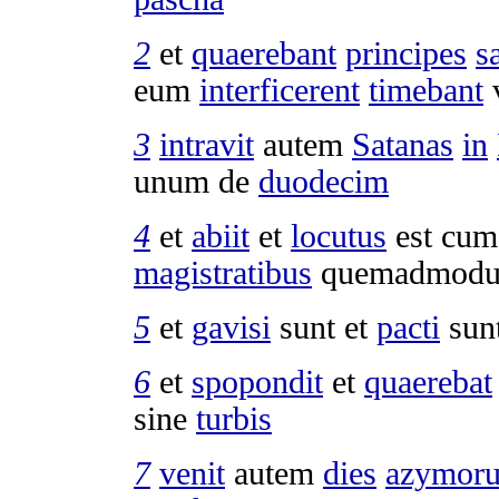
2
et
quaerebant
principes
s
eum
interficerent
timebant
3
intravit
autem
Satanas
in
unum de
duodecim
4
et
abiit
et
locutus
est cu
magistratibus
quemadmodu
5
et
gavisi
sunt et
pacti
sun
6
et
spopondit
et
quaerebat
sine
turbis
7
venit
autem
dies
azymor