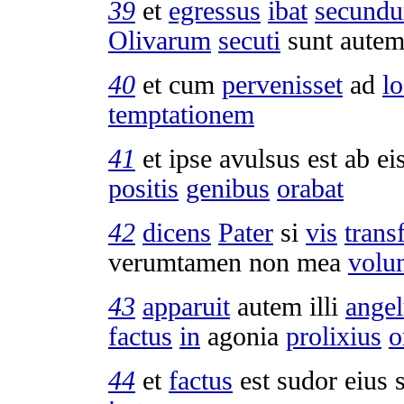
39
et
egressus
ibat
secund
Olivarum
secuti
sunt autem
40
et cum
pervenisset
ad
l
temptationem
41
et ipse
avulsus
est ab e
positis
genibus
orabat
42
dicens
Pater
si
vis
trans
verumtamen non mea
volu
43
apparuit
autem illi
angel
factus
in
agonia
prolixius
o
44
et
factus
est
sudor
eius 