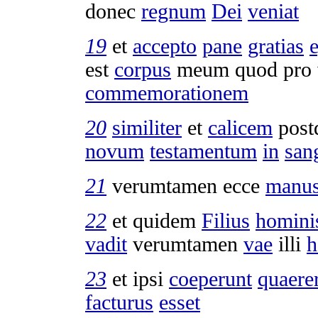
donec
regnum
Dei
veniat
19
et
accepto
pane
gratias
e
est
corpus
meum quod pro 
commemorationem
20
similiter
et
calicem
pos
novum
testamentum
in
san
21
verumtamen ecce
manu
22
et quidem
Filius
homini
vadit
verumtamen
vae
illi
h
23
et ipsi
coeperunt
quaere
facturus
esset