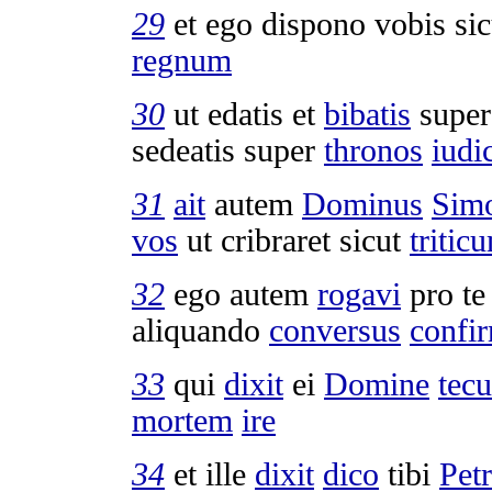
29
et ego
dispono
vobis si
regnum
30
ut
edatis
et
bibatis
supe
sedeatis
super
thronos
iudi
31
ait
autem
Dominus
Sim
vos
ut
cribraret
sicut
tritic
32
ego autem
rogavi
pro te
aliquando
conversus
confi
33
qui
dixit
ei
Domine
tec
mortem
ire
34
et ille
dixit
dico
tibi
Pet