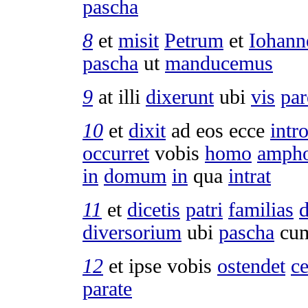
pascha
8
et
misit
Petrum
et
Iohan
pascha
ut
manducemus
9
at illi
dixerunt
ubi
vis
pa
10
et
dixit
ad eos ecce
intr
occurret
vobis
homo
amph
in
domum
in
qua
intrat
11
et
dicetis
patri
familias
diversorium
ubi
pascha
cu
12
et ipse vobis
ostendet
c
parate