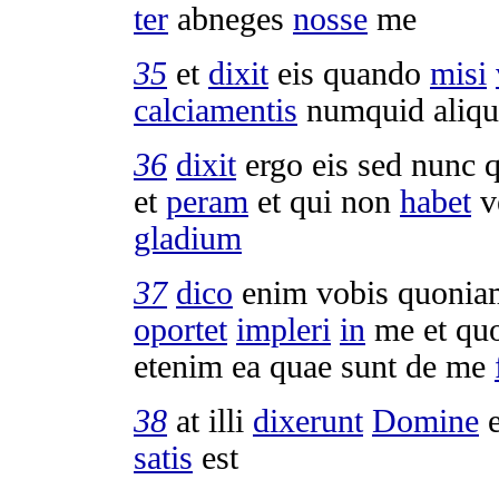
ter
abneges
nosse
me
35
et
dixit
eis quando
misi
calciamentis
numquid aliq
36
dixit
ergo eis sed nunc 
et
peram
et qui non
habet
v
gladium
37
dico
enim vobis quonia
oportet
impleri
in
me et qu
etenim ea quae sunt de me
38
at illi
dixerunt
Domine
e
satis
est