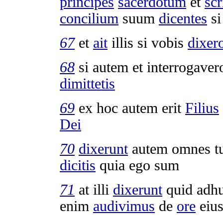
principes
sacerdotum
et
scr
concilium
suum
dicentes
si
67
et
ait
illis si vobis
dixer
68
si autem et
interrogaver
dimittetis
69
ex hoc autem erit
Filius
Dei
70
dixerunt
autem omnes tu
dicitis
quia ego sum
71
at illi
dixerunt
quid adh
enim
audivimus
de
ore
eiu