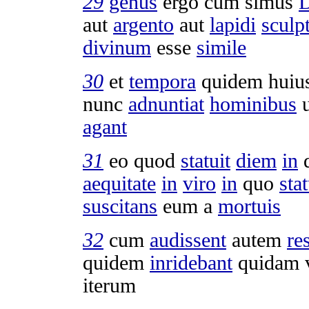
29
genus
ergo cum simus
D
aut
argento
aut
lapidi
sculp
divinum
esse
simile
30
et
tempora
quidem huiu
nunc
adnuntiat
hominibus
u
agant
31
eo quod
statuit
diem
in
aequitate
in
viro
in
quo
stat
suscitans
eum a
mortuis
32
cum
audissent
autem
re
quidem
inridebant
quidam 
iterum