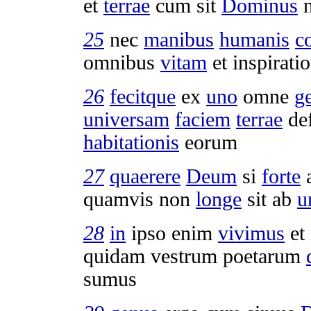
et
terrae
cum sit
Dominus
25
nec
manibus
humanis
co
omnibus
vitam
et
inspirati
26
fecitque
ex
uno
omne
g
universam
faciem
terrae
de
habitationis
eorum
27
quaerere
Deum
si
forte
quamvis non
longe
sit ab
u
28
in
ipso enim
vivimus
et
quidam vestrum
poetarum
sumus