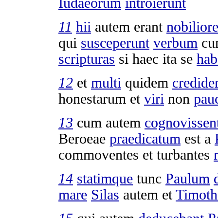
Iudaeorum
introierunt
11
hii
autem erant
nobilior
qui
susceperunt
verbum
cu
scripturas
si haec ita se
hab
12
et
multi
quidem
credide
honestarum
et
viri
non
pau
13
cum autem
cognovissen
Beroeae
praedicatum
est a
commoventes
et
turbantes
14
statimque
tunc
Paulum
mare
Silas
autem et
Timoth