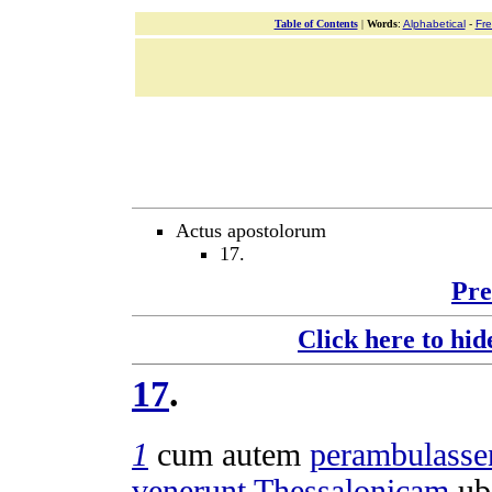
Table of Contents
|
Words
:
Alphabetical
-
Fr
Actus apostolorum
17.
Pre
Click here to hid
17
.
1
cum autem
perambulasse
venerunt
Thessalonicam
ub