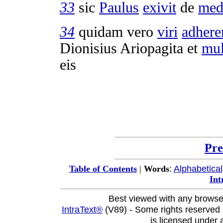
33
sic
Paulus
exivit
de
med
34
quidam vero
viri
adhere
Dionisius
Ariopagita
et
mul
eis
Pre
:
Alphabetical
Table of Contents
|
Words
Int
Best viewed with any browse
IntraText®
(V89) - Some rights reserved
is licensed under