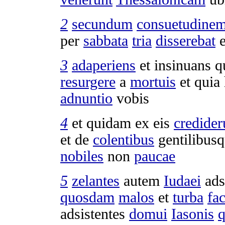
2
secundum
consuetudine
per
sabbata
tria
disserebat
e
3
adaperiens
et
insinuans
q
resurgere
a
mortuis
et quia 
adnuntio
vobis
4
et quidam ex eis
credider
et de
colentibus
gentilibus
nobiles
non
paucae
5
zelantes
autem
Iudaei
ad
quosdam
malos
et
turba
fac
adsistentes
domui
Iasonis
q