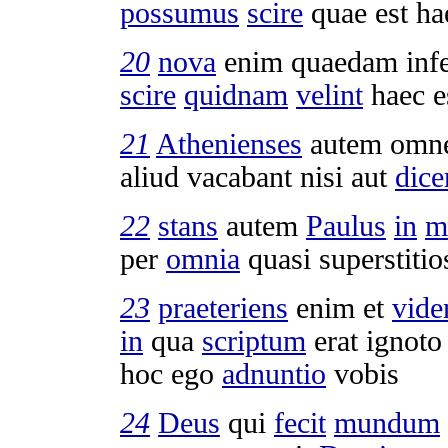
possumus
scire
quae est h
20
nova
enim quaedam
inf
scire
quidnam
velint
haec e
21
Athenienses
autem omne
aliud
vacabant
nisi aut
dice
22
stans
autem
Paulus
in
m
per
omnia
quasi
superstitio
23
praeteriens
enim et
vide
in
qua
scriptum
erat
ignoto
hoc ego
adnuntio
vobis
24
Deus
qui
fecit
mundum