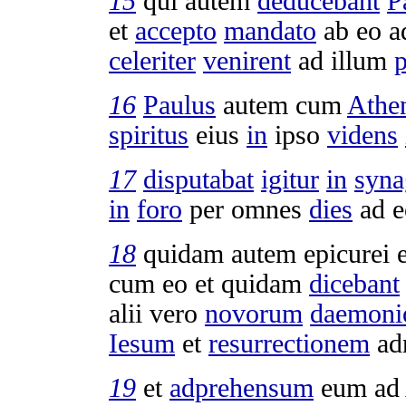
15
qui autem
deducebant
P
et
accepto
mandato
ab eo 
celeriter
venirent
ad illum
p
16
Paulus
autem cum
Athe
spiritus
eius
in
ipso
videns
17
disputabat
igitur
in
syna
in
foro
per omnes
dies
ad e
18
quidam autem
epicurei
cum eo et quidam
dicebant
alii vero
novorum
daemoni
Iesum
et
resurrectionem
ad
19
et
adprehensum
eum ad