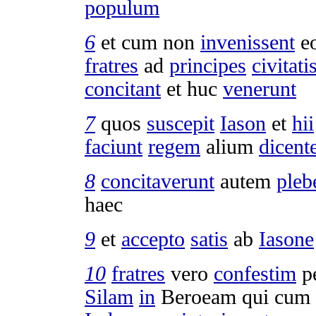
populum
6
et cum non
invenissent
e
fratres
ad
principes
civitati
concitant
et huc
venerunt
7
quos
suscepit
Iason
et
hii
faciunt
regem
alium
dicent
8
concitaverunt
autem
ple
haec
9
et
accepto
satis
ab
Iasone
10
fratres
vero
confestim
p
Silam
in
Beroeam
qui cum