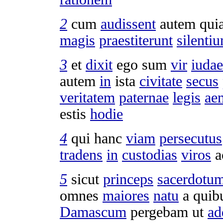
2
cum
audissent
autem qui
magis
praestiterunt
silenti
3
et
dixit
ego sum
vir
iuda
autem
in
ista
civitate
secus
veritatem
paternae
legis
ae
estis
hodie
4
qui hanc
viam
persecutus
tradens
in
custodias
viros
a
5
sicut
princeps
sacerdotu
omnes
maiores
natu
a quib
Damascum
pergebam
ut
ad