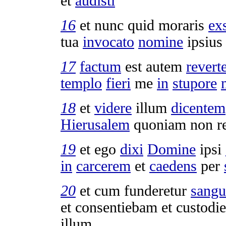
et
audisti
16
et nunc quid
moraris
ex
tua
invocato
nomine
ipsius
17
factum
est autem
revert
templo
fieri
me
in
stupore
18
et
videre
illum
dicentem
Hierusalem
quoniam non
r
19
et ego
dixi
Domine
ipsi
in
carcerem
et
caedens
per
20
et cum
funderetur
sangu
et
consentiebam
et
custodi
illum