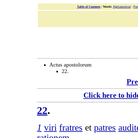
Table of Contents
|
Words
:
Alphabetical
-
Fr
Actus apostolorum
22.
Pre
Click here to hid
22
.
1
viri
fratres
et
patres
audit
rationem