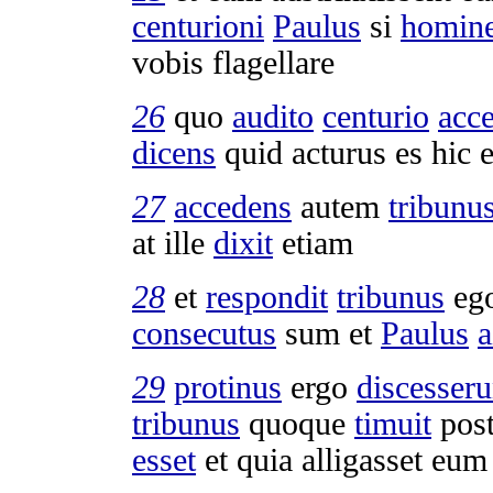
centurioni
Paulus
si
homin
vobis
flagellare
26
quo
audito
centurio
acce
dicens
quid
acturus
es hic 
27
accedens
autem
tribunu
at ille
dixit
etiam
28
et
respondit
tribunus
eg
consecutus
sum et
Paulus
a
29
protinus
ergo
discesseru
tribunus
quoque
timuit
pos
esset
et quia
alligasset
eum