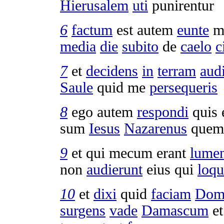
Hierusalem
uti
punirentur
6
factum
est autem
eunte
m
media
die
subito
de
caelo
c
7
et
decidens
in
terram
aud
Saule
quid me
persequeris
8
ego autem
respondi
quis 
sum
Iesus
Nazarenus
quem
9
et qui mecum erant
lume
non
audierunt
eius qui
loqu
10
et
dixi
quid
faciam
Dom
surgens
vade
Damascum
et