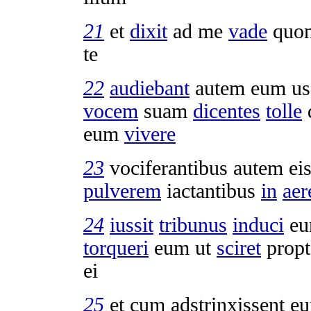
21
et
dixit
ad me
vade
quon
te
22
audiebant
autem eum us
vocem
suam
dicentes
tolle
eum
vivere
23
vociferantibus
autem eis
pulverem
iactantibus
in
ae
24
iussit
tribunus
induci
e
torqueri
eum ut
sciret
prop
ei
25
et cum
adstrinxissent
e