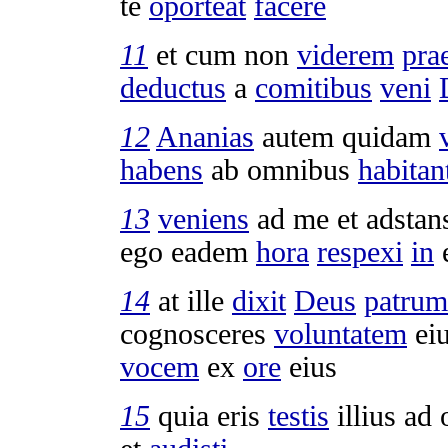
te
oporteat
facere
11
et cum non
viderem
pra
deductus
a
comitibus
veni
12
Ananias
autem quidam
habens
ab omnibus
habitan
13
veniens
ad me et
adstan
ego eadem
hora
respexi
in
14
at ille
dixit
Deus
patrum
cognosceres
voluntatem
eiu
vocem
ex
ore
eius
15
quia eris
testis
illius ad