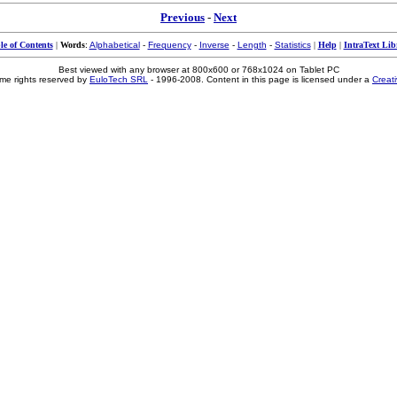
Previous
-
Next
le of Contents
|
Words
:
Alphabetical
-
Frequency
-
Inverse
-
Length
-
Statistics
|
Help
|
IntraText Lib
Best viewed with any browser at 800x600 or 768x1024 on Tablet PC
me rights reserved by
EuloTech SRL
- 1996-2008. Content in this page is licensed under a
Creat