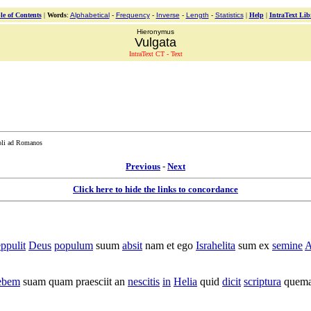
le of Contents
|
Words
:
Alphabetical
-
Frequency
-
Inverse
-
Length
-
Statistics
|
Help
|
IntraText Lib
Hieronymus
Vulgata
IntraText CT - Text
toli ad Romanos
Previous
-
Next
Click here to hide the links to concordance
eppulit
Deus
populum
suum
absit
nam et ego
Israhelita
sum ex
semine
A
ebem
suam quam
praesciit
an
nescitis
in
Helia
quid
dicit
scriptura
quem