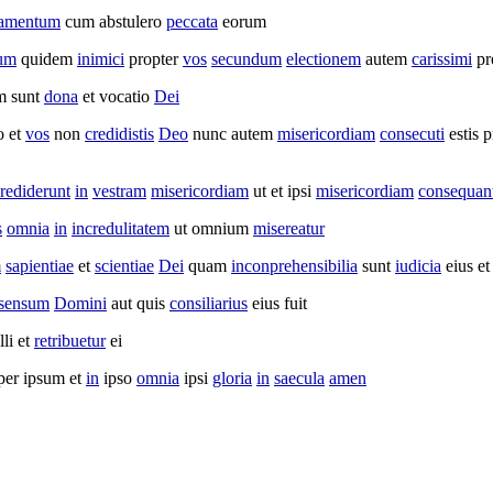
tamentum
cum
abstulero
peccata
eorum
ium
quidem
inimici
propter
vos
secundum
electionem
autem
carissimi
pr
m sunt
dona
et
vocatio
Dei
o et
vos
non
credidistis
Deo
nunc autem
misericordiam
consecuti
estis p
rediderunt
in
vestram
misericordiam
ut et ipsi
misericordiam
consequan
s
omnia
in
incredulitatem
ut omnium
misereatur
m
sapientiae
et
scientiae
Dei
quam
inconprehensibilia
sunt
iudicia
eius e
sensum
Domini
aut quis
consiliarius
eius fuit
lli et
retribuetur
ei
per ipsum et
in
ipso
omnia
ipsi
gloria
in
saecula
amen