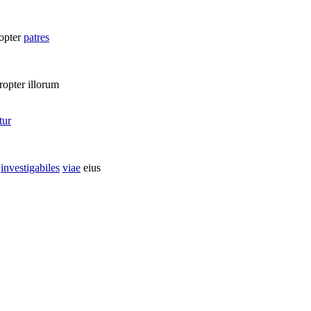
opter
patres
ropter illorum
tur
t
investigabiles
viae
eius