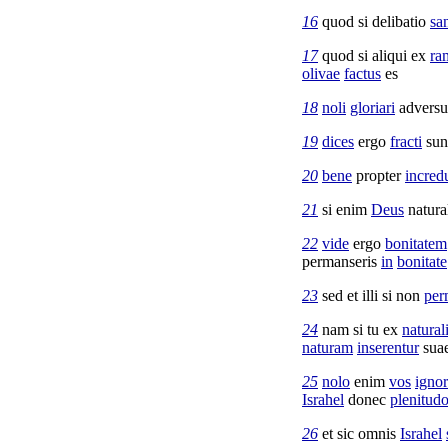
16
quod si
delibatio
sa
17
quod si aliqui ex
ra
olivae
factus
es
18
noli
gloriari
advers
19
dices
ergo
fracti
sun
20
bene
propter
incred
21
si enim
Deus
natura
22
vide
ergo
bonitatem
permanseris
in
bonitate
23
sed et illi si non
per
24
nam si tu ex
natural
naturam
inserentur
sua
25
nolo
enim
vos
ignor
Israhel
donec
plenitud
26
et sic omnis
Israhel