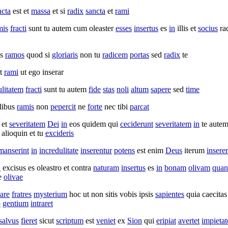
ncta
est et
massa
et si
radix
sancta
et
rami
mis
fracti
sunt tu autem cum
oleaster
esses
insertus
es
in
illis et
socius
ra
us
ramos
quod si
gloriaris
non tu
radicem
portas
sed
radix
te
t
rami
ut ego
inserar
ulitatem
fracti
sunt tu autem
fide
stas
noli
altum
sapere
sed
time
libus
ramis
non
pepercit
ne
forte
nec tibi
parcat
et
severitatem
Dei
in
eos quidem qui
ceciderunt
severitatem
in
te aute
alioquin et tu
excideris
manserint
in
incredulitate
inserentur
potens
est enim
Deus
iterum
insere
i
excisus
es
oleastro
et contra
naturam
insertus
es
in
bonam
olivam
quan
e
olivae
are
fratres
mysterium
hoc ut non sitis vobis ipsis
sapientes
quia
caecitas
o
gentium
intraret
salvus
fieret
sicut
scriptum
est
veniet
ex
Sion
qui
eripiat
avertet
impietat