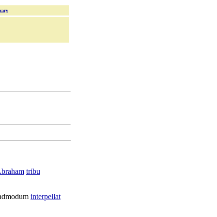
rary
braham
tribu
admodum
interpellat