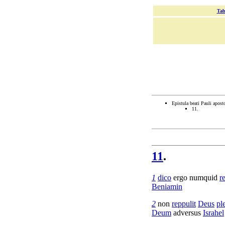
Tab
Epistula beati Pauli apos
11.
11
.
1
dico
ergo numquid
r
Beniamin
2
non
reppulit
Deus
pl
Deum
adversus
Israhel