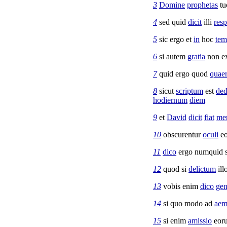
3
Domine
prophetas
tu
4
sed quid
dicit
illi
res
5
sic ergo et
in
hoc
tem
6
si autem
gratia
non e
7
quid ergo quod
quaer
8
sicut
scriptum
est
ded
hodiernum
diem
9
et
David
dicit
fiat
me
10
obscurentur
oculi
eo
11
dico
ergo numquid 
12
quod si
delictum
il
13
vobis enim
dico
gen
14
si quo modo ad
aem
15
si enim
amissio
eor