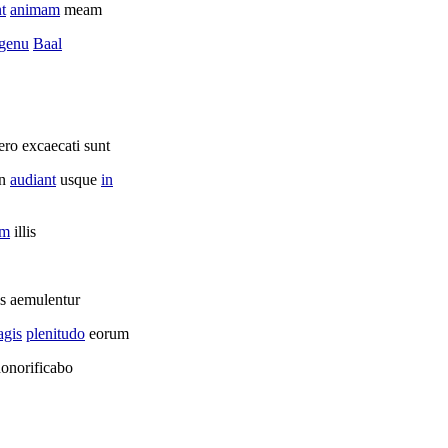
t
animam
meam
genu
Baal
ero
excaecati
sunt
on
audiant
usque
in
em
illis
os
aemulentur
gis
plenitudo
eorum
onorificabo