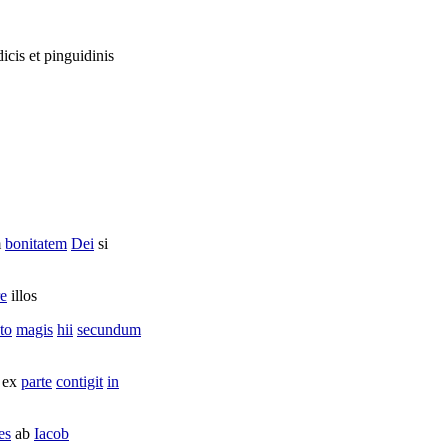
dicis
et
pinguidinis
m
bonitatem
Dei
si
re
illos
to
magis
hii
secundum
ex
parte
contigit
in
es
ab
Iacob