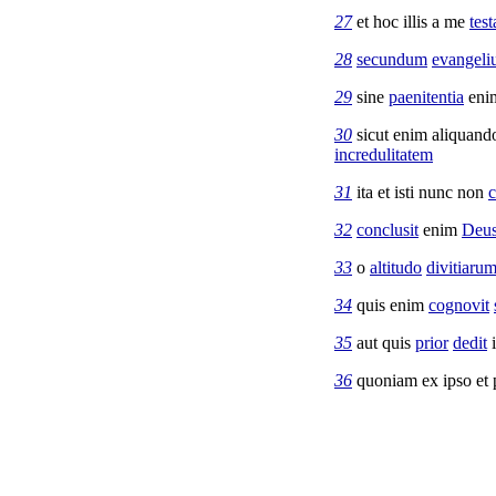
27
et hoc illis a me
tes
28
secundum
evangel
29
sine
paenitentia
eni
30
sicut enim aliquand
incredulitatem
31
ita et isti nunc non
c
32
conclusit
enim
Deu
33
o
altitudo
divitiaru
34
quis enim
cognovit
35
aut quis
prior
dedit
i
36
quoniam ex ipso et 