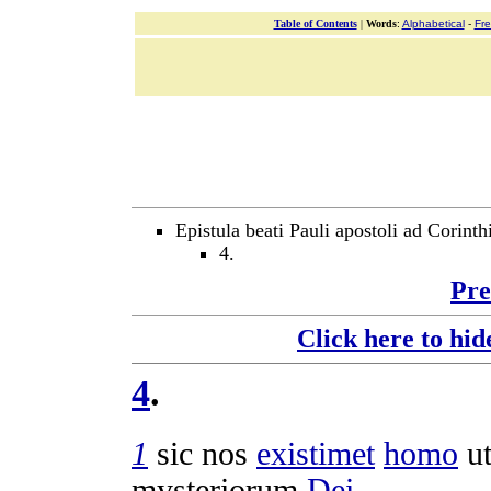
Table of Contents
|
Words
:
Alphabetical
-
Fr
Epistula beati Pauli apostoli ad Corinth
4.
Pre
Click here to hid
4
.
1
sic nos
existimet
homo
u
mysteriorum
Dei