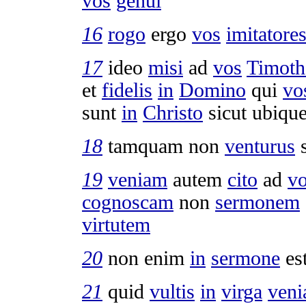
vos
genui
16
rogo
ergo
vos
imitatore
17
ideo
misi
ad
vos
Timot
et
fidelis
in
Domino
qui
vo
sunt
in
Christo
sicut ubiqu
18
tamquam non
venturus
s
19
veniam
autem
cito
ad
v
cognoscam
non
sermonem
virtutem
20
non enim
in
sermone
es
21
quid
vultis
in
virga
ven