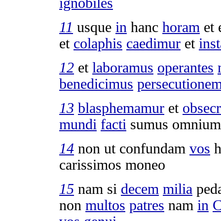
ignobiles
11
usque
in
hanc
horam
et
et
colaphis
caedimur
et
inst
12
et
laboramus
operantes
benedicimus
persecutione
13
blasphemamur
et
obsec
mundi
facti
sumus omniu
14
non ut
confundam
vos
h
carissimos
moneo
15
nam si
decem
milia
ped
non
multos
patres
nam
in
C