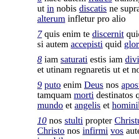
ut
in
nobis
discatis
ne supr
alterum
infletur
pro alio
7
quis enim te
discernit
qui
si autem
accepisti
quid
glor
8
iam
saturati
estis iam
div
et utinam
regnaretis
ut et 
9
puto
enim
Deus
nos
apos
tamquam
morti
destinatos
q
mundo
et
angelis
et
homini
10
nos
stulti
propter
Chris
Christo
nos
infirmi
vos
au