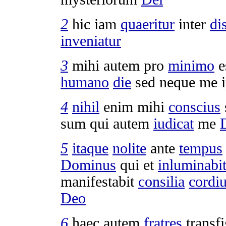
2
hic iam
quaeritur
inter
di
inveniatur
3
mihi autem pro
minimo
e
humano
die
sed neque me 
4
nihil
enim mihi
conscius
sum qui autem
iudicat
me
5
itaque
nolite
ante
tempus
Dominus
qui et
inluminabi
manifestabit
consilia
cordi
Deo
6
haec autem
fratres
transf