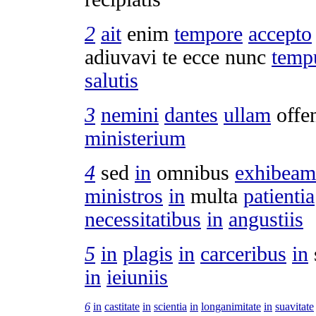
2
ait
enim
tempore
accepto
adiuvavi
te ecce nunc
temp
salutis
3
nemini
dantes
ullam
offe
ministerium
4
sed
in
omnibus
exhibeam
ministros
in
multa
patientia
necessitatibus
in
angustiis
5
in
plagis
in
carceribus
in
in
ieiuniis
6
in
castitate
in
scientia
in
longanimitate
in
suavitate