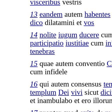
visceribus
vestris
13
eandem
autem
habentes
dico
dilatamini
et
vos
14
nolite
iugum
ducere
cu
participatio
iustitiae
cum
in
tenebras
15
quae autem
conventio
C
cum
infidele
16
qui autem
consensus
te
templum
Dei
vivi
sicut
dici
et
inambulabo
et ero illor