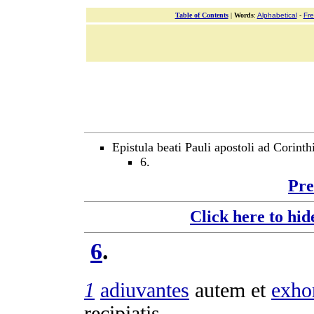
Table of Contents
|
Words
:
Alphabetical
-
Fr
Epistula beati Pauli apostoli ad Corinthi
6.
Pre
Click here to hid
6
.
1
adiuvantes
autem et
exho
recipiatis