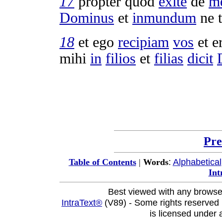
17
propter quod
exite
de
m
Dominus
et
inmundum
ne
18
et ego
recipiam
vos
et e
mihi
in
filios
et
filias
dicit
Pre
:
Alphabetical
Table of Contents
|
Words
Int
Best viewed with any browse
IntraText®
(V89) - Some rights reserved
is licensed under