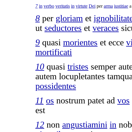
7
in
verbo
veritatis
in
virtute
Dei
per
arma
iustitiae
8
per
gloriam
et
ignobilita
ut
seductores
et
veraces
sic
9
quasi
morientes
et ecce
v
mortificati
10
quasi
tristes
semper au
autem
locupletantes
tamqu
possidentes
11
os
nostrum
patet
ad
vos
est
12
non
angustiamini
in
nob