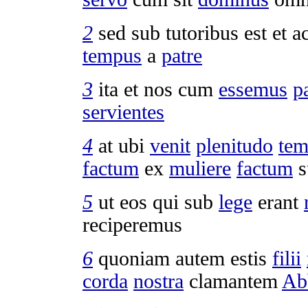
2
sed sub
tutoribus
est et
a
tempus
a
patre
3
ita et nos cum
essemus
p
servientes
4
at ubi
venit
plenitudo
tem
factum
ex
muliere
factum
s
5
ut eos qui sub
lege
erant
reciperemus
6
quoniam autem estis
filii
corda
nostra
clamantem
Ab