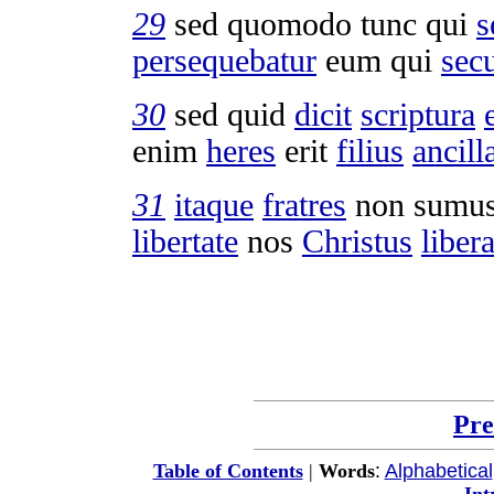
29
sed quomodo tunc qui
s
persequebatur
eum qui
sec
30
sed quid
dicit
scriptura
enim
heres
erit
filius
ancill
31
itaque
fratres
non sumu
libertate
nos
Christus
libera
Pre
:
Alphabetical
Table of Contents
|
Words