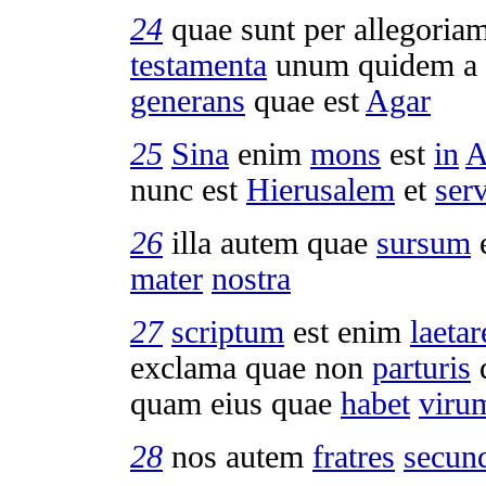
24
quae sunt per
allegoria
testamenta
unum quidem a
generans
quae est
Agar
25
Sina
enim
mons
est
in
A
nunc est
Hierusalem
et
serv
26
illa autem quae
sursum
mater
nostra
27
scriptum
est enim
laetar
exclama
quae non
parturis
quam eius quae
habet
viru
28
nos autem
fratres
secun