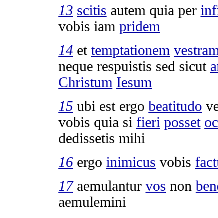
13
scitis
autem quia per
in
vobis iam
pridem
14
et
temptationem
vestra
neque
respuistis
sed sicut
a
Christum
Iesum
15
ubi est ergo
beatitudo
ve
vobis quia si
fieri
posset
oc
dedissetis
mihi
16
ergo
inimicus
vobis
fac
17
aemulantur
vos
non
ben
aemulemini