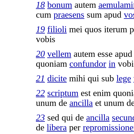
18
bonum
autem
aemulami
cum
praesens
sum apud
vo
19
filioli
mei quos iterum
p
vobis
20
vellem
autem esse apu
quoniam
confundor
in
vobi
21
dicite
mihi qui sub
lege
22
scriptum
est enim quon
unum de
ancilla
et unum d
23
sed qui de
ancilla
secu
de
libera
per
repromission