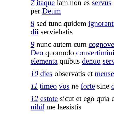
7
itaque
iam non es
servus
per
Deum
8
sed tunc quidem
ignorant
dii
serviebatis
9
nunc autem cum
cognover
Deo
quomodo
convertimin
elementa
quibus
denuo
ser
10
dies
observatis
et
mense
11
timeo
vos
ne
forte
sine
12
estote
sicut et ego quia 
nihil
me
laesistis