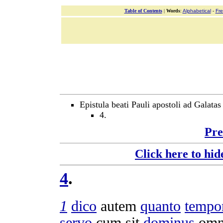
Table of Contents
|
Words
:
Alphabetical
-
Fr
Epistula beati Pauli apostoli ad Galatas
4.
Pre
Click here to hid
4
.
1
dico
autem
quanto
tempo
servo
cum sit
dominus
omn