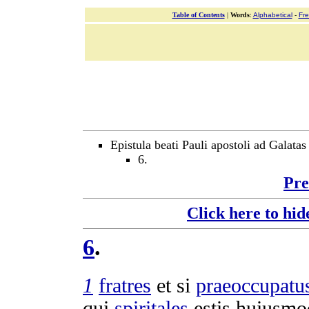
Table of Contents
|
Words
:
Alphabetical
-
Fr
Epistula beati Pauli apostoli ad Galatas
6.
Pre
Click here to hid
6
.
1
fratres
et si
praeoccupatu
qui
spiritales
estis huiusm