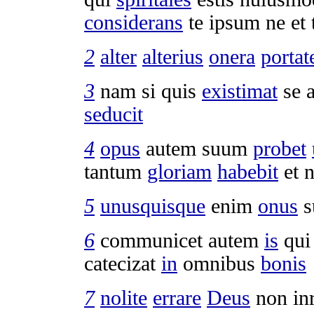
considerans
te ipsum ne et
2
alter
alterius
onera
portat
3
nam si quis
existimat
se a
seducit
4
opus
autem suum
probet
tantum
gloriam
habebit
et 
5
unusquisque
enim
onus
s
6
communicet
autem
is
qu
catecizat
in
omnibus
bonis
7
nolite
errare
Deus
non
in