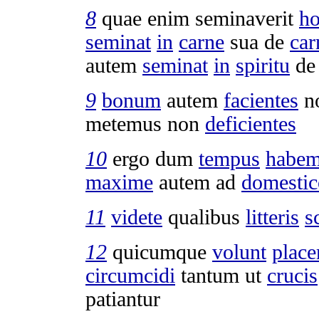
8
quae enim
seminaverit
h
seminat
in
carne
sua de
car
autem
seminat
in
spiritu
d
9
bonum
autem
facientes
n
metemus
non
deficientes
10
ergo dum
tempus
habe
maxime
autem ad
domestic
11
videte
qualibus
litteris
s
12
quicumque
volunt
place
circumcidi
tantum ut
crucis
patiantur