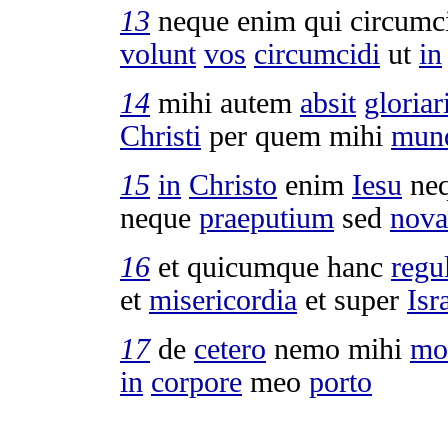
13
neque enim qui
circumc
volunt
vos
circumcidi
ut
in
14
mihi autem
absit
gloriar
Christi
per quem mihi
mun
15
in
Christo
enim
Iesu
ne
neque
praeputium
sed
nova
16
et quicumque hanc
regu
et
misericordia
et super
Isr
17
de
cetero
nemo mihi
mo
in
corpore
meo
porto