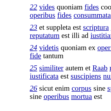
22
vides
quoniam
fides
coo
operibus
fides
consummata
23
et
suppleta
est
scriptura
reputatum
est illi ad
iustiti
24
videtis
quoniam ex
oper
fide
tantum
25
similiter
autem et
Raab
iustificata
est
suscipiens
nu
26
sicut enim
corpus
sine
s
sine
operibus
mortua
est