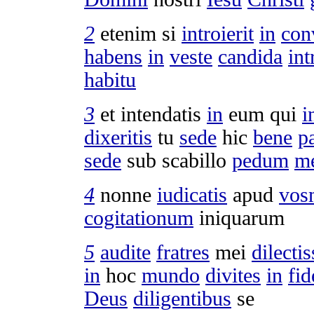
2
etenim si
introierit
in
con
habens
in
veste
candida
int
habitu
3
et
intendatis
in
eum qui
i
dixeritis
tu
sede
hic
bene
p
sede
sub
scabillo
pedum
m
4
nonne
iudicatis
apud
vos
cogitationum
iniquarum
5
audite
fratres
mei
dilecti
in
hoc
mundo
divites
in
fid
Deus
diligentibus
se