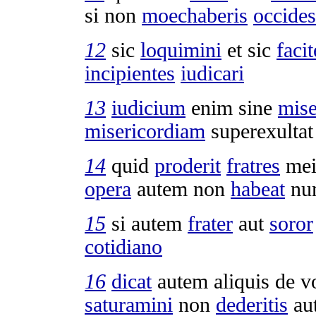
si non
moechaberis
occides
12
sic
loquimini
et sic
facit
incipientes
iudicari
13
iudicium
enim sine
mise
misericordiam
superexultat
14
quid
proderit
fratres
mei
opera
autem non
habeat
nu
15
si autem
frater
aut
soror
cotidiano
16
dicat
autem aliquis de vo
saturamini
non
dederitis
au