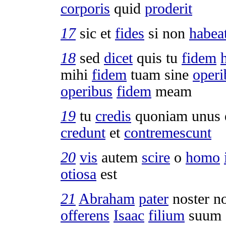
corporis
quid
proderit
17
sic et
fides
si non
habea
18
sed
dicet
quis tu
fidem
mihi
fidem
tuam sine
operi
operibus
fidem
meam
19
tu
credis
quoniam unus 
credunt
et
contremescunt
20
vis
autem
scire
o
homo
otiosa
est
21
Abraham
pater
noster n
offerens
Isaac
filium
suum 