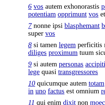
6
vos
autem
exhonorastis
p
potentiam
opprimunt
vos
et
7
nonne ipsi
blasphemant
super
vos
8
si tamen
legem
perficitis
diliges
proximum
tuum sic
9
si autem
personas
accipit
lege
quasi
transgressores
10
quicumque autem
totam
in
uno
factus
est omnium
r
11
qui enim
dixit
non
moec