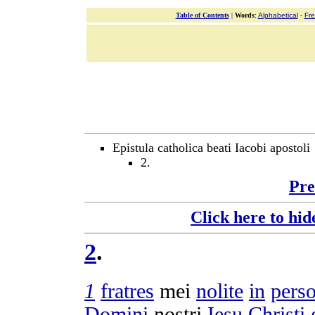
Table of Contents
|
Words
:
Alphabetical
-
Fr
Epistula catholica beati Iacobi apostoli
2.
Pre
Click here to hid
2
.
1
fratres
mei
nolite
in
pers
Domini
nostri
Iesu
Christi