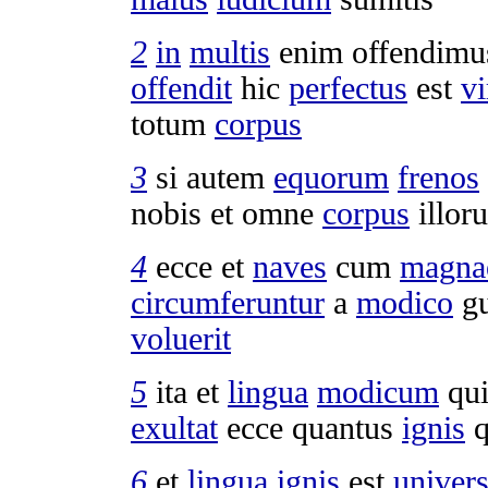
2
in
multis
enim
offendimu
offendit
hic
perfectus
est
vi
totum
corpus
3
si autem
equorum
frenos
nobis et omne
corpus
illo
4
ecce et
naves
cum
magna
circumferuntur
a
modico
g
voluerit
5
ita et
lingua
modicum
qu
exultat
ecce quantus
ignis
q
6
et
lingua
ignis
est
univers