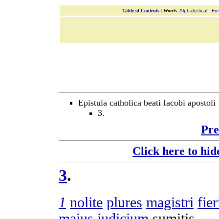
Table of Contents
|
Words
:
Alphabetical
-
Fr
Epistula catholica beati Iacobi apostoli
3.
Pre
Click here to hid
3
.
1
nolite
plures
magistri
fier
maius
iudicium
sumitis