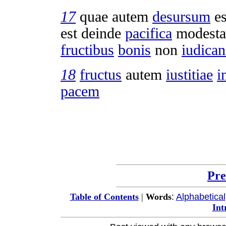
17
quae autem
desursum
e
est deinde
pacifica
modesta
fructibus
bonis
non
iudican
18
fructus
autem
iustitiae
i
pacem
Pre
:
Alphabetical
Table of Contents
|
Words
Int