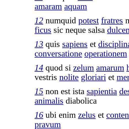
amaram
aquam
12
numquid
potest
fratres
m
ficus
sic neque
salsa
dulce
13
quis
sapiens
et
disciplin
conversatione
operationem
14
quod si
zelum
amarum
vestris
nolite
gloriari
et
me
15
non est ista
sapientia
de
animalis
diabolica
16
ubi enim
zelus
et
conten
pravum