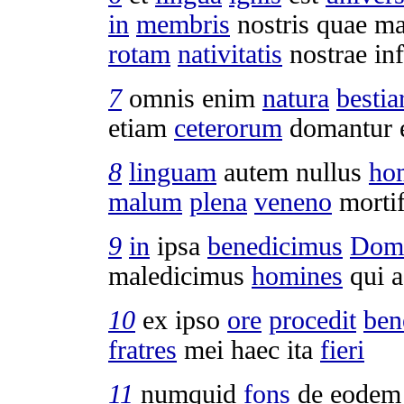
in
membris
nostris quae
ma
rotam
nativitatis
nostrae
in
7
omnis enim
natura
besti
etiam
ceterorum
domantur
8
linguam
autem nullus
ho
malum
plena
veneno
morti
9
in
ipsa
benedicimus
Dom
maledicimus
homines
qui 
10
ex ipso
ore
procedit
ben
fratres
mei haec ita
fieri
11
numquid
fons
de eode