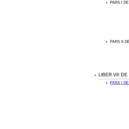
PARS I D
PARS II D
LIBER VII: 
PARS I DE