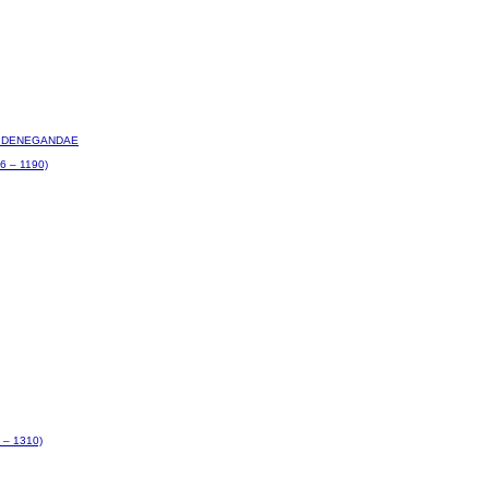
UT DENEGANDAE
 – 1190)
 – 1310)