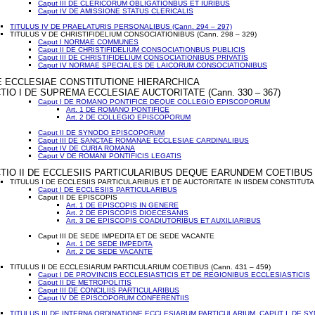
Caput III DE CLERICORUM OBLIGATIONBUS ET IURIBUS
Caput IV DE AMISSIONE STATUS CLERICALIS
TITULUS IV DE PRAELATURIS PERSONALIBUS (Cann. 294 – 297)
TITULUS V DE CHRISTIFIDELIUM CONSOCIATIONIBUS (Cann. 298 – 329)
Caput I NORMAE COMMUNES
Caput II DE CHRISTIFIDELIUM CONSOCIATIONBUS PUBLICIS
Caput III DE CHRISTIFIDELIUM CONSOCIATIONIBUS PRIVATIS
Caput IV NORMAE SPECIALES DE LAICORUM CONSOCIATIONIBUS
DE ECCLESIAE CONSTITUTIONE HIERARCHICA
TIO I DE SUPREMA ECCLESIAE AUCTORITATE (Cann. 330 – 367)
Caput I DE ROMANO PONTIFICE DEQUE COLLEGIO EPISCOPORUM
Art. 1 DE ROMANO PONTIFICE
Art. 2 DE COLLEGIO EPISCOPORUM
Caput II DE SYNODO EPISCOPORUM
Caput III DE SANCTAE ROMANAE ECCLESIAE CARDINALIBUS
Caput IV DE CURIA ROMANA
Caput V DE ROMANI PONTIFICIS LEGATIS
TIO II DE ECCLESIIS PARTICULARIBUS DEQUE EARUNDEM COETIBUS
TITULUS I DE ECCLESIIS PARTICULARIBUS ET DE AUCTORITATE IN IISDEM CONSTITUTA (
Caput I DE ECCLESIIS PARTICULARIBUS
Caput II DE EPISCOPIS
Art. 1 DE EPISCOPIS IN GENERE
Art. 2 DE EPISCOPIS DIOECESANIS
Art. 3 DE EPISCOPIS COADIUTORIBUS ET AUXILIARIBUS
Caput III DE SEDE IMPEDITA ET DE SEDE VACANTE
Art. 1 DE SEDE IMPEDITA
Art. 2 DE SEDE VACANTE
TITULUS II DE ECCLESIARUM PARTICULARIUM COETIBUS (Cann. 431 – 459)
Caput I DE PROVINCIIS ECCLESIASTICIS ET DE REGIONIBUS ECCLESIASTICIS
Caput II DE METROPOLITIS
Caput III DE CONCILIIS PARTICULARIBUS
Caput IV DE EPISCOPORUM CONFERENTIIS
TITULUS III DE INTERNA ORDINATIONE ECCLESIARUM PARTICULARIUM, CAPUT I, DE S