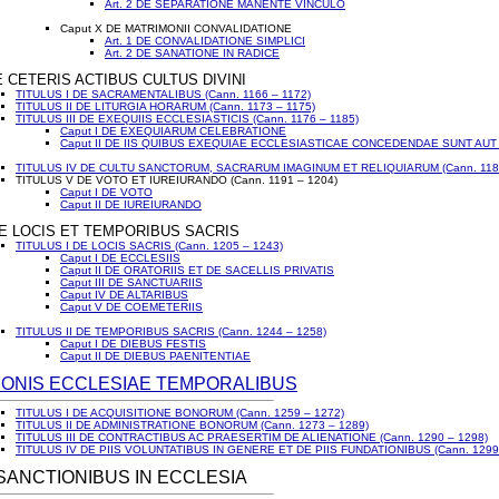
Art. 2 DE SEPARATIONE MANENTE VINCULO
Caput X DE MATRIMONII CONVALIDATIONE
Art. 1 DE CONVALIDATIONE SIMPLICI
Art. 2 DE SANATIONE IN RADICE
E CETERIS ACTIBUS CULTUS DIVINI
TITULUS I DE SACRAMENTALIBUS (Cann. 1166 – 1172)
TITULUS II DE LITURGIA HORARUM (Cann. 1173 – 1175)
TITULUS III DE EXEQUIIS ECCLESIASTICIS (Cann. 1176 – 1185)
Caput I DE EXEQUIARUM CELEBRATIONE
Caput II DE IIS QUIBUS EXEQUIAE ECCLESIASTICAE CONCEDENDAE SUNT A
TITULUS IV DE CULTU SANCTORUM, SACRARUM IMAGINUM ET RELIQUIARUM (Cann. 1186
TITULUS V DE VOTO ET IUREIURANDO (Cann. 1191 – 1204)
Caput I DE VOTO
Caput II DE IUREIURANDO
 DE LOCIS ET TEMPORIBUS SACRIS
TITULUS I DE LOCIS SACRIS (Cann. 1205 – 1243)
Caput I DE ECCLESIIS
Caput II DE ORATORIIS ET DE SACELLIS PRIVATIS
Caput III DE SANCTUARIIS
Caput IV DE ALTARIBUS
Caput V DE COEMETERIIS
TITULUS II DE TEMPORIBUS SACRIS (Cann. 1244 – 1258)
Caput I DE DIEBUS FESTIS
Caput II DE DIEBUS PAENITENTIAE
 BONIS ECCLESIAE TEMPORALIBUS
TITULUS I DE ACQUISITIONE BONORUM (Cann. 1259 – 1272)
TITULUS II DE ADMINISTRATIONE BONORUM (Cann. 1273 – 1289)
TITULUS III DE CONTRACTIBUS AC PRAESERTIM DE ALIENATIONE (Cann. 1290 – 1298)
TITULUS IV DE PIIS VOLUNTATIBUS IN GENERE ET DE PIIS FUNDATIONIBUS (Cann. 1299
E SANCTIONIBUS IN ECCLESIA