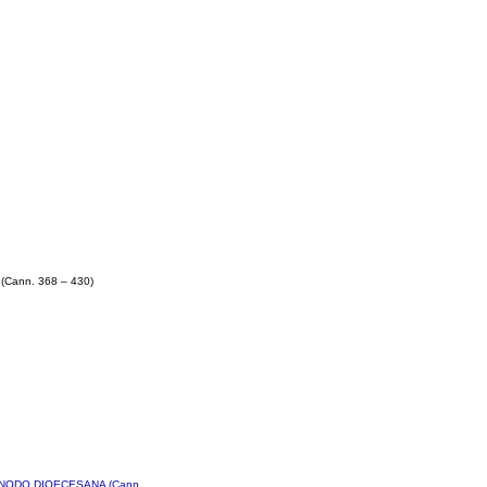
Cann. 368 – 430)
YNODO DIOECESANA (Cann.