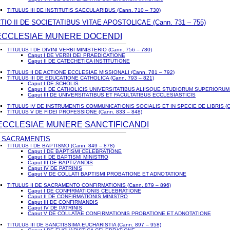
TITULUS III DE INSTITUTIS SAECULARIBUS (Cann. 710 – 730)
TIO II DE SOCIETATIBUS VITAE APOSTOLICAE (Cann. 731 – 755)
DE ECCLESIAE MUNERE DOCENDI
TITULUS I DE DIVINI VERBI MINISTERIO (Cann. 756 – 780)
Caput I DE VERBI DEI PRAEDICATIONE
Caput II DE CATECHETICA INSTITUTIONE
TITULUS II DE ACTIONE ECCLESIAE MISSIONALI (Cann. 781 – 792)
TITULUS III DE EDUCATIONE CATHOLICA (Cann. 793 – 821)
Caput I DE SCHOLIS
Caput II DE CATHOLICIS UNIVERSITATIBUS ALIISQUE STUDIORUM SUPERIORUM 
Caput III DE UNIVERSITATIBUS ET FACULTATIBUS ECCLESIASTICIS
TITULUS IV DE INSTRUMENTIS COMMUNICATIONIS SOCIALIS ET IN SPECIE DE LIBRIS (Ca
TITULUS V DE FIDEI PROFESSIONE (Cann. 833 – 848)
E ECCLESIAE MUNERE SANCTIFICANDI
E SACRAMENTIS
TITULUS I DE BAPTISMO (Cann. 849 – 878)
Caput I DE BAPTISMI CELEBRATIONE
Caput II DE BAPTISMI MINISTRO
Caput III DE BAPTIZANDIS
Caput IV DE PATRINIS
Caput V DE COLLATI BAPTISMI PROBATIONE ET ADNOTATIONE
TITULUS II DE SACRAMENTO CONFIRMATIONIS (Cann. 879 – 896)
Caput I DE CONFIRMATIONIS CELEBRATIONE
Caput II DE CONFIRMATIONIS MINISTRO
Caput III DE CONFIRMANDIS
Caput IV DE PATRINIS
Caput V DE COLLATAE CONFIRMATIONIS PROBATIONE ET ADNOTATIONE
TITULUS III DE SANCTISSIMA EUCHARISTIA (Cann. 897 – 958)