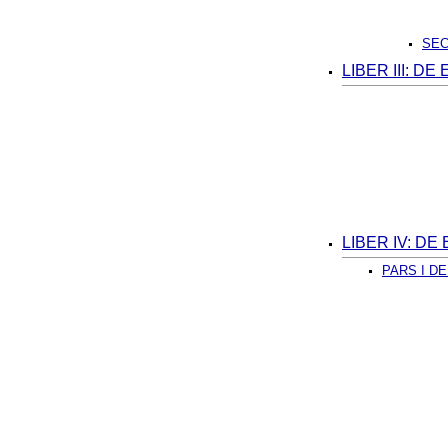
SEC
LIBER III: 
LIBER IV: D
PARS I D