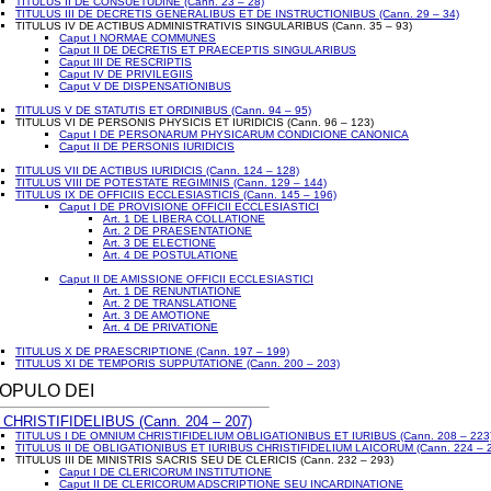
TITULUS II DE CONSUETUDINE (Cann. 23 – 28)
TITULUS III DE DECRETIS GENERALIBUS ET DE INSTRUCTIONIBUS (Cann. 29 – 34)
TITULUS IV DE ACTIBUS ADMINISTRATIVIS SINGULARIBUS (Cann. 35 – 93)
Caput I NORMAE COMMUNES
Caput II DE DECRETIS ET PRAECEPTIS SINGULARIBUS
Caput III DE RESCRIPTIS
Caput IV DE PRIVILEGIIS
Caput V DE DISPENSATIONIBUS
TITULUS V DE STATUTIS ET ORDINIBUS (Cann. 94 – 95)
TITULUS VI DE PERSONIS PHYSICIS ET IURIDICIS (Cann. 96 – 123)
Caput I DE PERSONARUM PHYSICARUM CONDICIONE CANONICA
Caput II DE PERSONIS IURIDICIS
TITULUS VII DE ACTIBUS IURIDICIS (Cann. 124 – 128)
TITULUS VIII DE POTESTATE REGIMINIS (Cann. 129 – 144)
TITULUS IX DE OFFICIIS ECCLESIASTICIS (Cann. 145 – 196)
Caput I DE PROVISIONE OFFICII ECCLESIASTICI
Art. 1 DE LIBERA COLLATIONE
Art. 2 DE PRAESENTATIONE
Art. 3 DE ELECTIONE
Art. 4 DE POSTULATIONE
Caput II DE AMISSIONE OFFICII ECCLESIASTICI
Art. 1 DE RENUNTIATIONE
Art. 2 DE TRANSLATIONE
Art. 3 DE AMOTIONE
Art. 4 DE PRIVATIONE
TITULUS X DE PRAESCRIPTIONE (Cann. 197 – 199)
TITULUS XI DE TEMPORIS SUPPUTATIONE (Cann. 200 – 203)
 POPULO DEI
 CHRISTIFIDELIBUS (Cann. 204 – 207)
TITULUS I DE OMNIUM CHRISTIFIDELIUM OBLIGATIONIBUS ET IURIBUS (Cann. 208 – 223
TITULUS II DE OBLIGATIONIBUS ET IURIBUS CHRISTIFIDELIUM LAICORUM (Cann. 224 – 
TITULUS III DE MINISTRIS SACRIS SEU DE CLERICIS (Cann. 232 – 293)
Caput I DE CLERICORUM INSTITUTIONE
Caput II DE CLERICORUM ADSCRIPTIONE SEU INCARDINATIONE