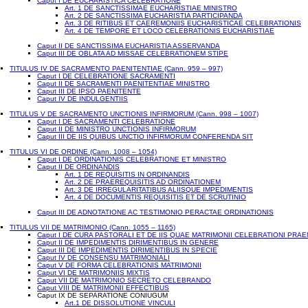
Caput I DE EUCHARISTICA CELEBRATIONE
Art. 1 DE SANCTISSIMAE EUCHARISTIAE MINISTRO
Art. 2 DE SANCTISSIMA EUCHARISTIA PARTICIPANDA
Art. 3 DE RITIBUS ET CAEREMONIIS EUCHARISTICAE CELEBRATIONIS
Art. 4 DE TEMPORE ET LOCO CELEBRATIONIS EUCHARISTIAE
Caput II DE SANCTISSIMA EUCHARISTIA ASSERVANDA
Caput III DE OBLATA AD MISSAE CELEBRATIONEM STIPE
TITULUS IV DE SACRAMENTO PAENITENTIAE (Cann. 959 – 997)
Caput I DE CELEBRATIONE SACRAMENTI
Caput II DE SACRAMENTI PAENITENTIAE MINISTRO
Caput III DE IPSO PAENITENTE
Caput IV DE INDULGENTIIS
TITULUS V DE SACRAMENTO UNCTIONIS INFIRMORUM (Cann. 998 – 1007)
Caput I DE SACRAMENTI CELEBRATIONE
Caput II DE MINISTRO UNCTIONIS INFIRMORUM
Caput III DE IIS QUIBUS UNCTIO INFIRMORUM CONFERENDA SIT
TITULUS VI DE ORDINE (Cann. 1008 – 1054)
Caput I DE ORDINATIONIS CELEBRATIONE ET MINISTRO
Caput II DE ORDINANDIS
Art. 1 DE REQUISITIS IN ORDINANDIS
Art. 2 DE PRAEREQUISITIS AD ORDINATIONEM
Art. 3 DE IRREGULARITATIBUS ALIISQUE IMPEDIMENTIS
Art. 4 DE DOCUMENTIS REQUISITIS ET DE SCRUTINIO
Caput III DE ADNOTATIONE AC TESTIMONIO PERACTAE ORDINATIONIS
TITULUS VII DE MATRIMONIO (Cann. 1055 – 1165)
Caput I DE CURA PASTORALI ET DE IIS QUAE MATRIMONII CELEBRATIONI PRAE
Caput II DE IMPEDIMENTIS DIRIMENTIBUS IN GENERE
Caput III DE IMPEDIMENTIS DIRIMENTIBUS IN SPECIE
Caput IV DE CONSENSU MATRIMONIALI
Caput V DE FORMA CELEBRATIONIS MATRIMONII
Caput VI DE MATRIMONIIS MIXTIS
Caput VII DE MATRIMONIO SECRETO CELEBRANDO
Caput VIII DE MATRIMONII EFFECTIBUS
Caput IX DE SEPARATIONE CONIUGUM
Art.1 DE DISSOLUTIONE VINCULI