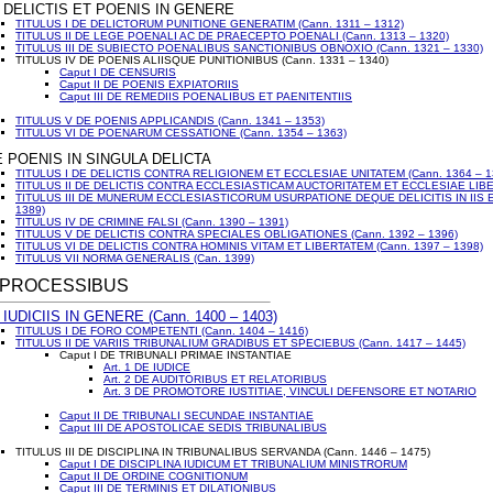
E DELICTIS ET POENIS IN GENERE
TITULUS I DE DELICTORUM PUNITIONE GENERATIM (Cann. 1311 – 1312)
TITULUS II DE LEGE POENALI AC DE PRAECEPTO POENALI (Cann. 1313 – 1320)
TITULUS III DE SUBIECTO POENALIBUS SANCTIONIBUS OBNOXIO (Cann. 1321 – 1330)
TITULUS IV DE POENIS ALIISQUE PUNITIONIBUS (Cann. 1331 – 1340)
Caput I DE CENSURIS
Caput II DE POENIS EXPIATORIIS
Caput III DE REMEDIIS POENALIBUS ET PAENITENTIIS
TITULUS V DE POENIS APPLICANDIS (Cann. 1341 – 1353)
TITULUS VI DE POENARUM CESSATIONE (Cann. 1354 – 1363)
E POENIS IN SINGULA DELICTA
TITULUS I DE DELICTIS CONTRA RELIGIONEM ET ECCLESIAE UNITATEM (Cann. 1364 – 1
TITULUS II DE DELICTIS CONTRA ECCLESIASTICAM AUCTORITATEM ET ECCLESIAE LIBER
TITULUS III DE MUNERUM ECCLESIASTICORUM USURPATIONE DEQUE DELICITIS IN IIS E
1389)
TITULUS IV DE CRIMINE FALSI (Cann. 1390 – 1391)
TITULUS V DE DELICTIS CONTRA SPECIALES OBLIGATIONES (Cann. 1392 – 1396)
TITULUS VI DE DELICTIS CONTRA HOMINIS VITAM ET LIBERTATEM (Cann. 1397 – 1398)
TITULUS VII NORMA GENERALIS (Can. 1399)
DE PROCESSIBUS
 IUDICIIS IN GENERE (Cann. 1400 – 1403)
TITULUS I DE FORO COMPETENTI (Cann. 1404 – 1416)
TITULUS II DE VARIIS TRIBUNALIUM GRADIBUS ET SPECIEBUS (Cann. 1417 – 1445)
Caput I DE TRIBUNALI PRIMAE INSTANTIAE
Art. 1 DE IUDICE
Art. 2 DE AUDITORIBUS ET RELATORIBUS
Art. 3 DE PROMOTORE IUSTITIAE, VINCULI DEFENSORE ET NOTARIO
Caput II DE TRIBUNALI SECUNDAE INSTANTIAE
Caput III DE APOSTOLICAE SEDIS TRIBUNALIBUS
TITULUS III DE DISCIPLINA IN TRIBUNALIBUS SERVANDA (Cann. 1446 – 1475)
Caput I DE DISCIPLINA IUDICUM ET TRIBUNALIUM MINISTRORUM
Caput II DE ORDINE COGNITIONUM
Caput III DE TERMINIS ET DILATIONIBUS