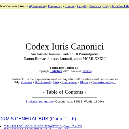
le of Contents
|
Words
:
Alphabetical
-
Frequency
-
Inverse
-
Length
-
Statistics
|
Help
|
IntraText Lib
Codex Iuris Canonici
Auctoritate Ioannis Pauli PP. II Promulgatus
Datum Romae, die xxv Ianuarii, anno MCMLXXXIII
I IntraText Edition CT
Copyright
EuloTech
2007 - See also:
Credits
IntraText CT is the hypertextualized text together with wordlists and concordances.
Help
:
Overview
-
Text & search
-
Lists
-
Concordances
-
Glossary
-
For easier reading...
- Table of Contents -
Statistics and graphs
(Occurrences: 84012. Words: 13094)
NORMIS GENERALIBUS (Cann. 1 – 6)
TITULUS I DE LEGIBUS ECCLESIASTICIS (Cann. 7 – 22)