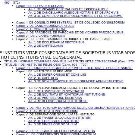
460 – 572)
Caput II DE CURIA DIOECESANA
Art. 1 DE VICARIIS GENERALIBUS ET EPISCOPALIBUS
Art. 2 DE CANCELLARIO ALIISQUE NOTARIIS ET DE ARCHIVIS
Art. 3 DE CONSILIO A REBUS OECONOMICIS ET DE OECONOMO
Caput III DE CONSILIO PRESBYTERALI ET DE COLLEGIO CONSULTORUM
Caput IV DE CANONICORUM CAPITULIS
Caput V DE CONSILIO PASTORALI
Caput VI DE PAROECIIS, DE PAROCHIS ET DE VICARIIS PAROECIALIBUS
Caput VII DE VICARIIS FORANEIS
Caput VIII DE ECCLESIARUM RECTORIBUS ET DE CAPPELLANIS
Art. 1 DE ECCLESIARUM RECTORIBUS
Art. 2 DE CAPPELLANIS
 DE INSTITUTIS VITAE CONSECRATAE ET DE SOCIETATIBUS VITAE APO
TIO I DE INSTITUTIS VITAE CONSECRATAE
TITULUS I NORMAE COMMUNES OMNIBUS INSTITUTIS VITAE CONSECRATAE (Cann. 573 
TITULUS II DE INSTITUTIS RELIGIOSIS (Cann. 607 – 709)
Caput I DE DOMIBUS RELIGIOSIS EARUMQUE ERECTIONE ET SUPPRESSIONE
Caput II DE INSTITUTORUM REGIMINE
Art. 1 DE SUPERIORIBUS ET CONSILIIS
Art. 2 DE CAPITULIS
Art. 3 DE BONIS TEMPORALIBUS EORUMQUE ADMINISTRATIONE
Caput III DE CANDIDATORUM ADMISSIONE ET DE SODALIUM INSTITUTIONE
Art. 1 DE ADMISSIONE IN NOVITIATUM
Art. 2 DE NOVITIATU ET NOVITIORUM INSTITUTIONE
Art. 3 DE PROFESSIONE RELIGIOSA
Art. 4 DE RELIGIOSORUM INSTITUTIONE
Caput IV DE INSTITUTORUM EORUMQUE SODALIUM OBLIGATIONIBUS ET IURIB
Caput V DE APOSTOLATU INSTITUTORUM
Caput VI DE SEPARATIONE SODALIUM AB INSTITUTO
Art. 1 DE TRANSITU AD ALIUD INSTITUTUM
Art. 2 DE EGRESSU AB INSTITUTO
Art. 3 DE DIMISSIONE SODALIUM
Caput VII DE RELIGIOSIS AD EPISCOPATUM EVECTIS
Caput VIII DE CONFERENTIIS SUPERIORUM MAIORUM