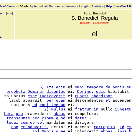
le of Contents
|
Words
:
Alphabetical
-
Frequency
-
Inverse
-
Length
-
Statistics
|
Help
|
IntraText Lib
cy
[
«
»
]
Sancti Benedicti
S. Benedicti Regula
IntraText - Concordances
ei
er
                 
6
] 
Ita
enim
ei
omni
tempore
de
bonis
su
   
propheta
Dominum
dicentes
ei
: 
Domine
, 
quis
 habitabit

  salubrius 
esse
iudicaverit
ei
cuncti
oboediant
.

    lacob apparuit, 
per
quam
ei
 descendentes 
et
 ascendent
     surgamus 
ad
confitendum
ei
.~

                   
2
] 
Nullus
ei
fratrum
in
 nullo 
iungatu
  
hora
qua
 praeviderit 
abbas
ei
 competere;

   
transeunte
nec
cibum
quod
ei
datur
.~

   
loqui
cum
eo
vel
 mandatum 
ei
     
non
emendaverit
, acrior 
ei
 accedat 
correptio
, 
id
es
              
15
] 
Omnia
quae
ei
 iniunxerit 
abbas
, 
ipsa
h