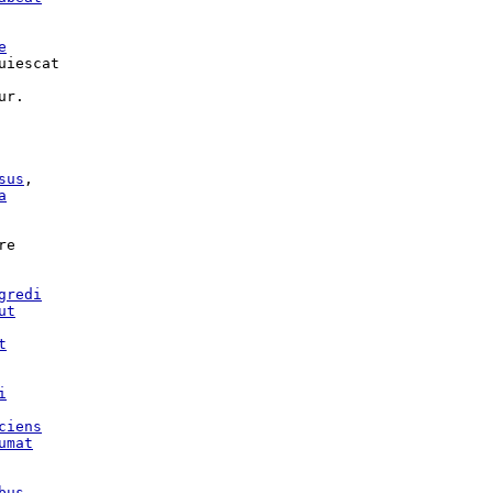
e
uiescat

r.

sus
,

a
e

gredi
ut
t
i
ciens
umat
bus