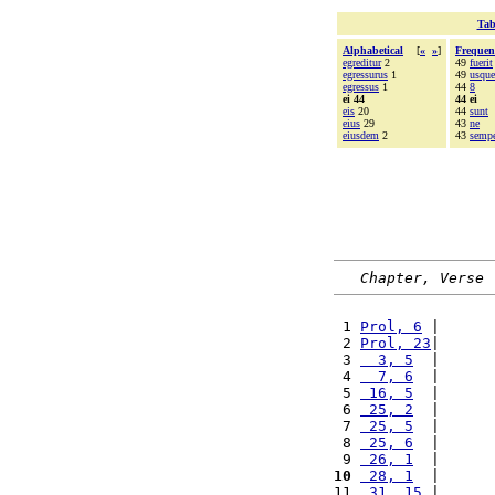
Tab
Alphabetical
[
«
»
]
Frequen
egreditur
2
49
fuerit
egressurus
1
49
usque
egressus
1
44
8
ei 44
44 ei
eis
20
44
sunt
eius
29
43
ne
eiusdem
2
43
semp
Chapter, Verse
 1 
Prol, 6
 |      
 2 
Prol, 23
|      
 3 
  3, 5
  |      
 4 
  7, 6
  |      
 5 
 16, 5
  |      
 6 
 25, 2
  |      
 7 
 25, 5
  |      
 8 
 25, 6
  |      
 9 
 26, 1
  |      
10
 28, 1
  |      
11 
 31, 15
 |      