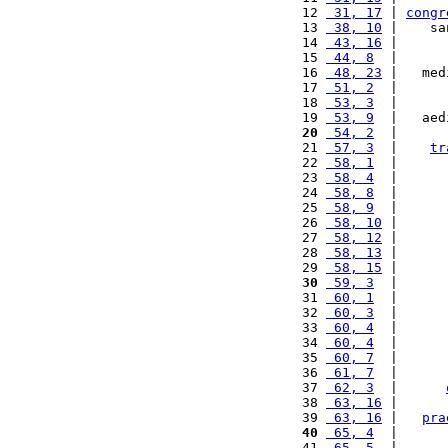
12 
 31, 17
 | 
congr
13 
 38, 10
 |    sa
14 
 43, 16
 |      
15 
 44, 8
  |      
16 
 48, 23
 |   med
17 
 51, 2
  |      
18 
 53, 3
  |      
19 
 53, 9
  |   aed
20
 54, 2
  |      
21 
 57, 3
  |    
tr
22 
 58, 1
  |      
23 
 58, 4
  |      
24 
 58, 8
  |      
25 
 58, 9
  |      
26 
 58, 10
 |      
27 
 58, 12
 |      
28 
 58, 13
 |      
29 
 58, 15
 |      
30
 59, 3
  |      
31 
 60, 1
  |      
32 
 60, 3
  |      
33 
 60, 4
  |      
34 
 60, 4
  |      
35 
 60, 7
  |      
36 
 61, 7
  |      
37 
 62, 3
  |      
38 
 63, 16
 |      
39 
 63, 16
 |   
pra
40
 65, 4
  |      
41 
 65, 5
  |      