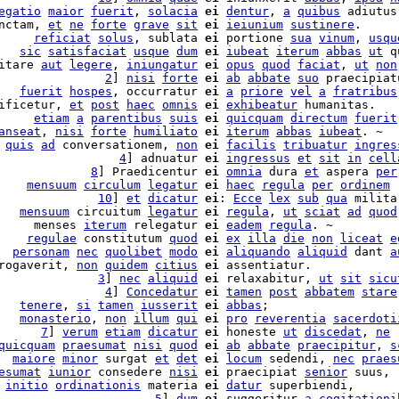
egatio
maior
fuerit
, 
solacia
ei
dentur
, 
a
quibus
 adiutus

nctam, 
et
ne
forte
grave
sit
ei
ieiunium
sustinere
.

     
reficiat
solus
, sublata 
ei
 portione 
sua
vinum
, 
usqu
   
sic
satisfaciat
usque
dum
ei
iubeat
iterum
abbas
ut
 q
itare 
aut
legere
, 
iniungatur
ei
opus
quod
faciat
, 
ut
non
               
2
] 
nisi
forte
ei
ab
abbate
suo
 praecipiatu
   
fuerit
hospes
, occurratur 
ei
a
priore
vel
a
fratribus
ificetur, 
et
post
haec
omnis
ei
exhibeatur
     
etiam
a
parentibus
suis
ei
quicquam
directum
fuerit
anseat
, 
nisi
forte
humiliato
ei
iterum
abbas
iubeat
. ~

 
quis
ad
 conversationem, 
non
ei
facilis
tribuatur
ingres
                 
4
] adnuatur 
ei
ingressus
et
sit
in
cell
             
8
] Praedicentur 
ei
omnia
 dura 
et
 aspera 
per
    
mensuum
circulum
legatur
ei
haec
regula
per
ordinem
              
10
] 
et
dicatur
ei
: 
Ecce
lex
sub
qua
 militar
   
mensuum
 circuitum 
legatur
ei
regula
, 
ut
sciat
ad
quod
     menses 
iterum
 relegatur 
ei
eadem
regula
. ~

    
regulae
 constitutum 
quod
ei
ex
illa
die
non
liceat
e
  
personam
nec
quolibet
modo
ei
aliquando
aliquid
 dant 
a
rogaverit, 
non
quidem
citius
ei
 assentiatur.

              
3
] 
nec
aliquid
ei
 relaxabitur, 
ut
sit
sicu
               
4
] 
Concedatur
ei
tamen
post
abbatem
stare
   
tenere
, 
si
tamen
iusserit
ei
abbas
;

   
monasterio
, 
non
illum
qui
ei
pro
reverentia
sacerdoti
      
7
] 
verum
etiam
dicatur
ei
 honeste 
ut
discedat
, 
ne
quicquam
praesumat
nisi
quod
ei
ab
abbate
praecipitur
, 
s
  
maiore
minor
 surgat 
et
det
ei
locum
 sedendi, 
nec
praes
esumat
iunior
 consedere 
nisi
ei
 praecipiat 
senior
 
initio
ordinationis
 materia 
ei
datur
 superbiendi,

                      
5
] 
dum
ei
 suggeritur 
a
cogitationi