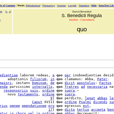
le of Contents
|
Words
:
Alphabetical
-
Frequency
-
Inverse
-
Length
-
Statistics
|
Help
|
IntraText Lib
cy
[
«
»
]
Sancti Benedicti
S. Benedicti Regula
IntraText - Concordances
e
quo
edientiae
 laborem redeas, 
a
quo
per
 inoboedientiae desidi
    adoptionis 
filiorum
, 
in
quo
 clamamus: Abba, 
Pater
.

maiori
, imitans 
Dominum
, 
de
quo
dicit
apostolus
: 
Factus
enda
 parvissimo 
intervallo
, 
quo
fratres
ad
necessaria
 na
  
responsoriis
suis
, 
ordine
quo
supra
.~

    novo 
testamento
, 
ordine
quo
supra
.

                         
9
] 
Quo
 perdicto, 
legat
abbas
le
                
Caput
 XVIII 
Quo
ordine
Psalmi
dicendi
su
rius
omnem
emendationem
pro
quo
 egressus 
est
                        
17
] 
quo
dicto
tertio
accepta
ben
atur
in
choro
vel
in
ordine
quo
abbas
 decreverit;
