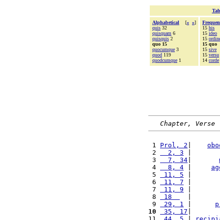
Tab
Alphabetical
[
«
»
]
Frequen
quis
32
15
his
quisquam
6
15
ideo
quisquis
2
15
ordin
quo 15
15 quo
quocumque
3
15
sive
quod
119
15
versu
quodcumque
1
14
corde
Chapter, Verse
 1 
Prol, 2
|    
obo
 2 
  2, 3
 |       
 3 
  7, 34
|       
 4 
  8, 4
 |     
ag
 5 
 11, 5
 |       
 6 
 11, 7
 |       
 7 
 11, 9
 |       
 8 
 18  
  |       
 9 
 29, 1
 |      
p
10
 35, 17
|       
11 
 44, 5
 | 
recipi