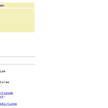
rary
am

turae

ctionem
nt
~

edictione