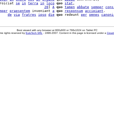
roiciat 
se
in
terra
in
loco
quo
stat
,

                      
20
] 
A
quo
tamen
abbate
semper
cons
mper
praesentem
 inveniant 
a
quo
responsum
accipiant
.

    
de
via
fratres
ipso
die
quo
 redeunt 
per
omnes
canoni
Best viewed with any browser at 800x600 or 768x1024 on Tablet PC
me rights reserved by
EuloTech SRL
- 1996-2007. Content in this page is licensed under a
Creat