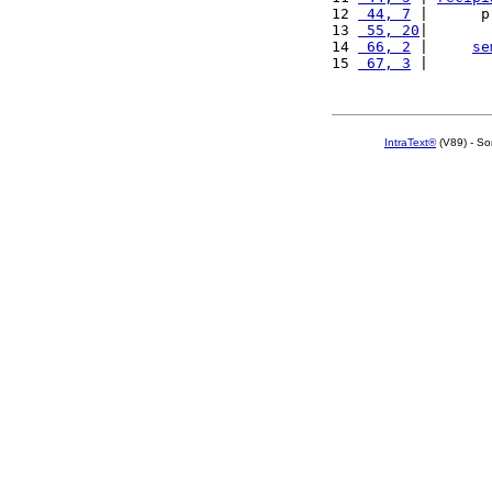
12 
 44, 7
 |      p
13 
 55, 20
|       
14 
 66, 2
 |     
se
15 
 67, 3
 |       
IntraText®
(V89) - So