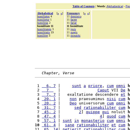
Table of Contents
|
Words
:
Alphabetical
-
Fr
Alphabetical
[
«
»
]
Frequency
[
«
»
]
humiliatus
4
11
dominica
humilietur
1
11
facere
humilitas
2
11
faciat
humilitate 11
11 humilitate
humilitatem
3
11
ipsis
humilitatis
19
11
magis
humiliter
3
11
monachi
Chapter, Verse
 1 
  6, 7
 |     
sunt
a
priore
, 
cum
omni
h
 2 
  7  
  |                
Caput
 VII 
De
h
 3 
  7, 7
 |   exaltatione descendere 
et
h
 4 
 20, 1
 |    
non
 praesumimus 
nisi
cum
h
 5 
 20, 2
 |    
Deo
 universorum 
cum
omni
h
 6 
 31, 7
 |      
sed
rationabiliter
cum
h
 7 
 45, 2
 |        
2
] 
quippe
qui
 noluit 
h
 8 
 47, 4
 |                 
4
] 
quod
cum
h
 9 
 57, 1
 | 
sunt
in
monasterio
cum
omni
h
10
 61, 4
 |  
sane
rationabiliter
et
cum
h
11 
 65, 14
| 
petierit
rationabiliter
cum
h