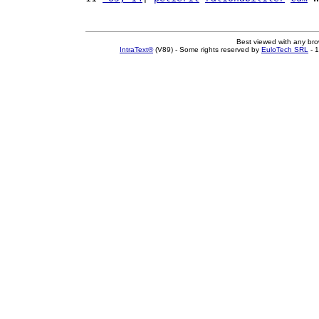
Best viewed with any br
IntraText®
(V89) - Some rights reserved by
EuloTech SRL
- 1