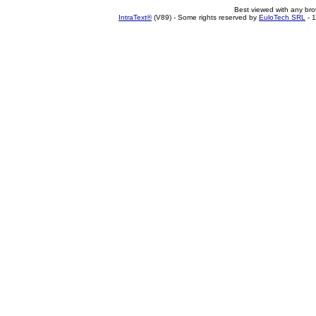
Best viewed with any br
IntraText®
(V89) - Some rights reserved by
EuloTech SRL
- 1