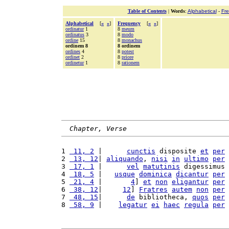
Table of Contents
|
Words
:
Alphabetical
-
Fr
Alphabetical
[
«
»
]
Frequency
[
«
»
]
ordinatur
1
8
meum
ordinatus
3
8
modo
ordine
15
8
monachus
ordinem 8
8 ordinem
ordines
4
8
potest
ordinet
2
8
priore
ordinetur
1
8
rationem
Chapter, Verse
1 
 11, 2
 |      
cunctis
 disposite 
et
per
2 
 13, 12
| 
aliquando
, 
nisi
in
ultimo
per
3 
 17, 1
 |      
vel
matutinis
 digessimus 
4 
 18, 5
 |   
usque
dominica
dicantur
per
5 
 21, 4
 |       
4
] 
et
non
eligantur
per
6 
 38, 12
|     
12
] 
Fratres
autem
non
per
7 
 48, 15
|      
de
 bibliotheca, 
quos
per
8 
 58, 9
 |    
legatur
ei
haec
regula
per