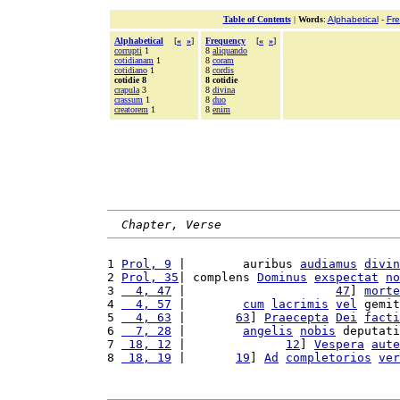
Table of Contents
|
Words
:
Alphabetical
-
Fr
Alphabetical
[
«
»
]
Frequency
[
«
»
]
corrupti
1
8
aliquando
cotidianam
1
8
coram
cotidiano
1
8
cordis
cotidie 8
8 cotidie
crapula
3
8
divina
crassum
1
8
duo
creatorem
1
8
enim
Chapter, Verse
1 
Prol, 9
 |        auribus 
audiamus
divin
2 
Prol, 35
| complens 
Dominus
exspectat
no
3 
  4, 47
 |                     
47
] 
morte
4 
  4, 57
 |        
cum
lacrimis
vel
 gemit
5 
  4, 63
 |       
63
] 
Praecepta
Dei
facti
6 
  7, 28
 |        
angelis
nobis
 deputati
7 
 18, 12
 |              
12
] 
Vespera
aute
8 
 18, 19
 |       
19
] 
Ad
completorios
ver