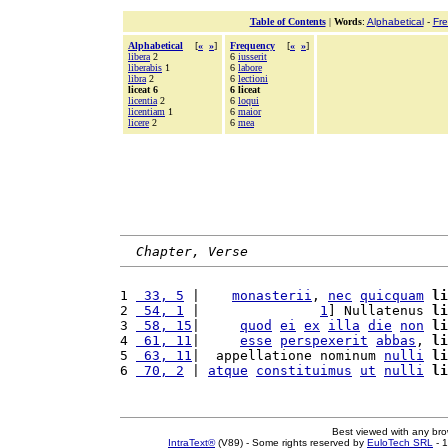
Table of Contents
|
Words
:
Alphabetical
-
Fr
Alphabetical
[
«
»
]
Frequency
[
«
»
]
libera
2
6
iusserit
liberabis
1
6
labore
libra
2
6
lectioni
liceat 6
6 liceat
licentia
2
6
loqui
licentiam
1
6
maior
licere
2
6
mea
Chapter, Verse
1 
 33, 5
 |    
monasterii
, 
nec
quicquam
li
2 
 54, 1
 |               
1
] Nullatenus 
li
3 
 58, 15
|     
quod
ei
ex
illa
die
non
li
4 
 61, 11
|     
esse
perspexerit
abbas
, 
li
5 
 63, 11
|  appellatione nominum 
nulli
li
6 
 70, 2
 | 
atque
constituimus
ut
nulli
li
Best viewed with any br
IntraText®
(V89) - Some rights reserved by
EuloTech SRL
- 1