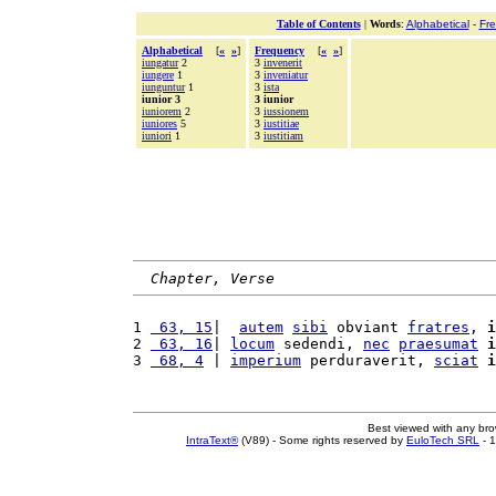
Table of Contents
|
Words
:
Alphabetical
-
Fr
Alphabetical
[
«
»
]
Frequency
[
«
»
]
iungatur
2
3
invenerit
iungere
1
3
inveniatur
iunguntur
1
3
ista
iunior 3
3 iunior
iuniorem
2
3
iussionem
iuniores
5
3
iustitiae
iuniori
1
3
iustitiam
Chapter, Verse
1 
 63, 15
|  
autem
sibi
 obviant 
fratres
, 
i
2 
 63, 16
| 
locum
 sedendi, 
nec
praesumat
i
3 
 68, 4
 | 
imperium
 perduraverit, 
sciat
i
Best viewed with any br
IntraText®
(V89) - Some rights reserved by
EuloTech SRL
- 1