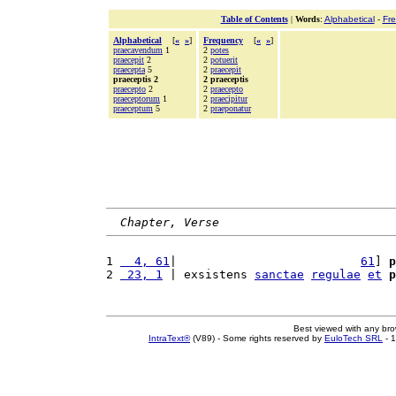
Table of Contents
|
Words
:
Alphabetical
-
Fr
Alphabetical
[
«
»
]
Frequency
[
«
»
]
praecavendum
1
2
potes
praecepit
2
2
potuerit
praecepta
5
2
praecepit
praeceptis 2
2 praeceptis
praecepto
2
2
praecepto
praeceptorum
1
2
praecipitur
praeceptum
5
2
praeponatur
Chapter, Verse
1 
  4, 61
|                          
61
] 
p
2 
 23, 1
 | exsistens 
sanctae
regulae
et
p
Best viewed with any br
IntraText®
(V89) - Some rights reserved by
EuloTech SRL
- 1