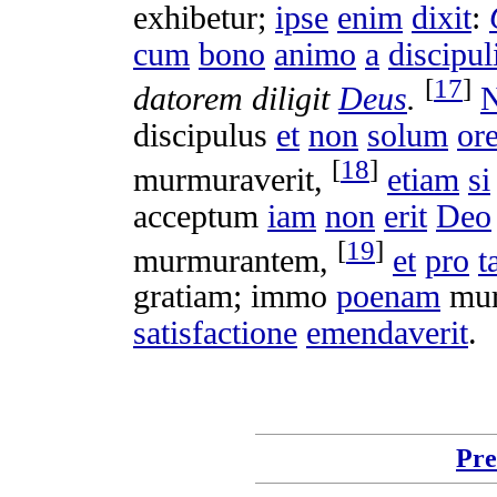
exhibetur
;
ipse
enim
dixit
:
cum
bono
animo
a
discipul
[
17
]
datorem
diligit
Deus
.
discipulus
et
non
solum
or
[
18
]
murmuraverit
,
etiam
si
acceptum
iam
non
erit
Deo
[
19
]
murmurantem
,
et
pro
t
gratiam
;
immo
poenam
mu
satisfactione
emendaverit
.
Pre