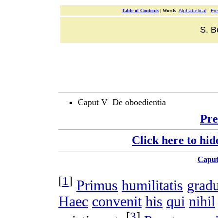
Table of Contents
|
Words
:
Alphabetical
-
Fr
S. B
Caput V De oboedientia
Pre
Click here to hid
Capu
[
1
]
Primus
humilitatis
grad
Haec
convenit
his
qui
nihil
[
3
]