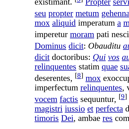
existimant
.
Propter
serv
seu
propter
metum
gehenn
mox
aliquid
imperatum
a
m
imperetur
moram
pati
nesci
Dominus
dicit
:
Obauditu
a
dicit
doctoribus
:
Qui
vos
au
relinquentes
statim
quae
su
[
8
]
deserentes
,
mox
exoccup
imperfectum
relinquentes
,
[
9
]
vocem
factis
sequuntur
,
magistri
iussio
et
perfecta
d
timoris
Dei
,
ambae
res
com