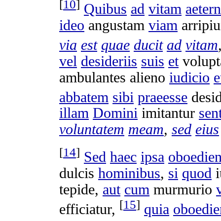
[
10
]
Quibus
ad
vitam
aeter
ideo
angustam
viam
arripiu
via
est
quae
ducit
ad
vitam
vel
desideriis
suis
et
volupt
ambulantes
alieno
iudicio
e
abbatem
sibi
praeesse
desi
illam
Domini
imitantur
sen
voluntatem
meam
,
sed
eius
[
14
]
Sed
haec
ipsa
oboedien
dulcis
hominibus
,
si
quod
tepide
,
aut
cum
murmurio
[
15
]
efficiatur
,
quia
oboedie