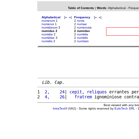
Table of Contents
|
Words
:
Alphabetical
-
Freque
Alphabetical
[
«
»
]
Frequency
[
«
»
]
numerum
1
2
novis
numerus
1
2
numae
numidarum
3
2
numerosis
numidas 2
2 numidas
numidia
2
2
numidia
numidiae
3
2
numidis
numidis
2
2
nuntiato
Lib. Cap.
1 
 2,    24
| 
cepit
, 
reliquos
 errantes per
2 
 4,    26
|   
fratrem
 ignominiose contra
Best viewed with any br
IntraText®
(VA2) - Some rights reserved by
EuloTech SRL
- 