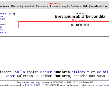
IntraText
Contents
|
Words
:
Alphabetical
-
Frequency
-
Inverse
-
Length
-
Statistics
|
Help
|
IntraText Librar
Eutropius
uency
[
«
»
]
Breviarium ab Urbe condita
ano
ianum
Concordances
iuniorem
iorem
us
erat
serunt
issent, 
Sulla
 contra 
Marium
iuniorem
dimicavit
 et 
XV
mil
  
uxorem
 Galeriam Faustinam 
iuniorem
, consobrinam suam. 
Best viewed with any browser at 800x600 or 768x1024 on Tablet PC
ome rights reserved by
EuloTech SRL
- 1996-2009. Content in this page is licensed under a
Crea