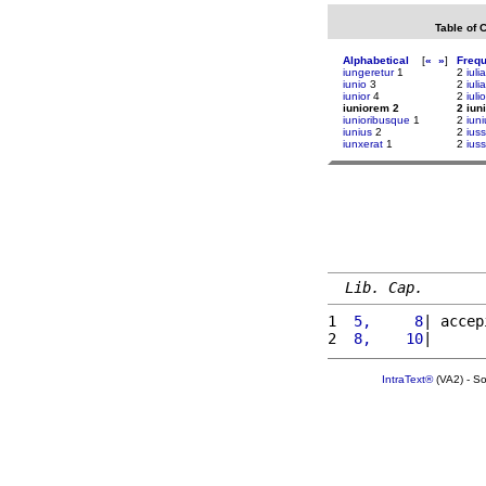
Table of 
Alphabetical
[
«
»
]
Freq
iungeretur
1
2
iuli
iunio
3
2
iul
iunior
4
2
iulio
iuniorem 2
2 iun
iunioribusque
1
2
iuni
iunius
2
2
iuss
iunxerat
1
2
ius
Lib. Cap.
1 
 5,     8
| accep
2 
 8,    10
|      
IntraText®
(VA2) - S