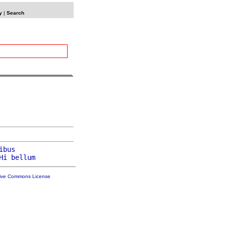
y
|
Search
ibus
Hi
bellum
tive Commons License