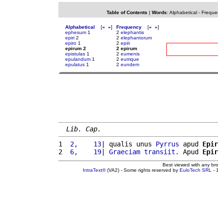
Table of Contents
|
Words
:
Alphabetical
-
Freque
Alphabetical
[
«
»
]
Frequency
[
«
»
]
ephesum
1
2
elephantis
epiri
2
2
elephantorum
epiro
1
2
epiri
epirum 2
2 epirum
epistulas
1
2
eumenis
epulandum
1
2
eumque
epulatus
1
2
eundem
Lib. Cap.
1 
 2,    13
| qualis unus 
Pyrrus
 apud 
Epir
2 
 6,    19
| 
Graeciam
transiit
. Apud 
Epir
Best viewed with any br
IntraText®
(VA2) - Some rights reserved by
EuloTech SRL
- 